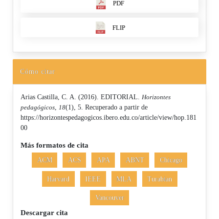
PDF
FLIP
Cómo citar
Arias Castilla, C. A. (2016). EDITORIAL.
Horizontes
pedagógicos
,
18
(1), 5. Recuperado a partir de
https://horizontespedagogicos.ibero.edu.co/article/view/hop.181
00
Más formatos de cita
ACM
ACS
APA
ABNT
Chicago
Harvard
IEEE
MLA
Turabian
Vancouver
Descargar cita