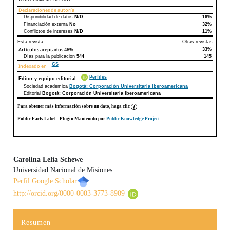
Declaraciones de autoría
Disponibilidad de datos
N/D
16%
Declaraciones de autoría
Este artículo
Otros artículos
Financiación externa
No
32%
Conflictos de intereses
N/D
11%
Esta revista
Otras revistas
Artículos aceptados
46%
33%
Días para la publicación
544
145
GS
Indexado en
Perfiles
Editor y equipo editorial
Sociedad académica
Bogotá: Corporación Universitaria Iberoamericana
Editorial
Bogotá: Corporación Universitaria Iberoamericana
Para obtener más información sobre un dato, haga clic
Public Facts Label
- Plugin Mantenido por
Public Knowledge Project
Carolina Lelia Schewe
Universidad Nacional de Misiones
Contenido principal del artículo
Perfil Google Scholar
http://orcid.org/0000-0003-3773-8909
Resumen