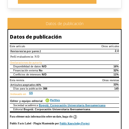
Datos de publicación
Datos de publicación
Este artículo
Otros artículos
Revisores/as por pares
2
2.4
Perfil evaluadores/as N/D
Declaraciones de autoría
Disponibilidad de datos
N/D
16%
Declaraciones de autoría
Este artículo
Otros artículos
Financiación externa
No
32%
Conflictos de intereses
N/D
11%
Esta revista
Otras revistas
Artículos aceptados
46%
33%
Días para la publicación
388
145
GS
Indexado en
Perfiles
Editor y equipo editorial
Sociedad académica
Bogotá: Corporación Universitaria Iberoamericana
Editorial
Bogotá: Corporación Universitaria Iberoamericana
Para obtener más información sobre un dato, haga clic
Public Facts Label
- Plugin Mantenido por
Public Knowledge Project