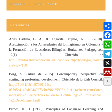
Biografía del autor/a
/ Ver
Detalles del artículo
Referencias
Arias Castilla, C. A., & Angarita Trujillo, A. E. (2010).
Aproximación a los Antecedentes del Bilingüismo en Colombia y
la Formación de Educadores Bilingües. Horizontes Pedagógicos,
12(1), 6. Obtenido de
http://revistas.iberoamericana.edu.co/index.php/rhpedagogicos/arti
cle/view/130
Borg, S. (Abril de 2015). Contemporary perspective on
continuing professinal development. Obtenido de British Council:
http://51431fdb1a97060163cc-
05795c414fcde9449273ebc896b6599f.r19.cf1.rackcdn.com/Conte
mporary%20Perspectives%20on%20Continuing%20Professional
%20Development.pdf
Brown, H. D. (1980). Principles of Language Learning and