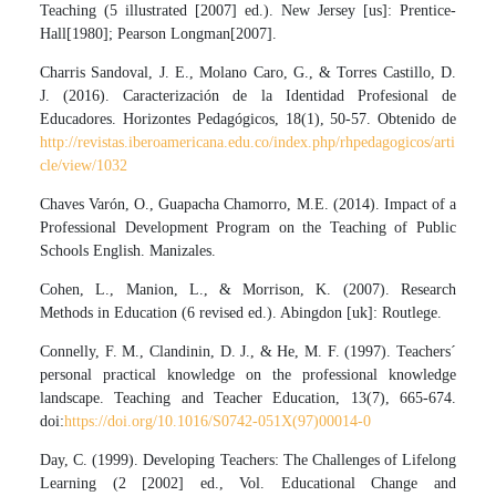
Teaching (5 illustrated [2007] ed.). New Jersey [us]: Prentice-
Hall[1980]; Pearson Longman[2007].
Charris Sandoval, J. E., Molano Caro, G., & Torres Castillo, D.
J. (2016). Caracterización de la Identidad Profesional de
Educadores. Horizontes Pedagógicos, 18(1), 50-57. Obtenido de
http://revistas.iberoamericana.edu.co/index.php/rhpedagogicos/arti
cle/view/1032
Chaves Varón, O., Guapacha Chamorro, M.E. (2014). Impact of a
Professional Development Program on the Teaching of Public
Schools English. Manizales.
Cohen, L., Manion, L., & Morrison, K. (2007). Research
Methods in Education (6 revised ed.). Abingdon [uk]: Routlege.
Connelly, F. M., Clandinin, D. J., & He, M. F. (1997). Teachers´
personal practical knowledge on the professional knowledge
landscape. Teaching and Teacher Education, 13(7), 665-674.
doi:
https://doi.org/10.1016/S0742-051X(97)00014-0
Day, C. (1999). Developing Teachers: The Challenges of Lifelong
Learning (2 [2002] ed., Vol. Educational Change and