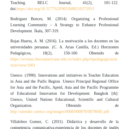
Teaching. RELC Journal, 41(2), 101-122.
doi:
https://doi.org/10.1177%2F0033688210372953
Rodriguez Bonces, M. (2014). Organizing a Professional
Learning Community – A Strategy to Enhance Professional
Development. Íkala, 307-319.
Rojas Huerta, A. M. (2016). La motivación a los docentes en las
universidades peruanas. (C. A. Arias Castilla, Ed.) Horizontes
Pedagógicos, 18(2), 150-160. Obtenido de
https://revistas.iberoamericana.edu.co/index.php/rhpedagogicos/ar
ticle/view/1061
Unesco. (1990). Innovations and initiatives in Teacher Education
in Asia and the Paific Region. Unesco Principal Regional Office
for Asia and the Pacific, Apeid, Asia and the Pacific Programme
of Educational Innovation for Development. Bangkok [th]:
Unesco, United Nations Educational, Scientific and Cultural
Organization. Obtenido de
http://unesdoc.unesco.org/images/0008/000878/087866E.pdf
Villalobos Gomez, C. (2011). Didáctica y desarrollo de la
competencia comunicativa:experiencia de los docentes de inglés