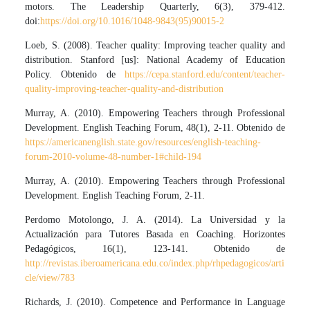
motors. The Leadership Quarterly, 6(3), 379-412.
doi:
https://doi.org/10.1016/1048-9843(95)90015-2
Loeb, S. (2008). Teacher quality: Improving teacher quality and
distribution. Stanford [us]: National Academy of Education
Policy. Obtenido de
https://cepa.stanford.edu/content/teacher-
quality-improving-teacher-quality-and-distribution
Murray, A. (2010). Empowering Teachers through Professional
Development. English Teaching Forum, 48(1), 2-11. Obtenido de
https://americanenglish.state.gov/resources/english-teaching-
forum-2010-volume-48-number-1#child-194
Murray, A. (2010). Empowering Teachers through Professional
Development. English Teaching Forum, 2-11.
Perdomo Motolongo, J. A. (2014). La Universidad y la
Actualización para Tutores Basada en Coaching. Horizontes
Pedagógicos, 16(1), 123-141. Obtenido de
http://revistas.iberoamericana.edu.co/index.php/rhpedagogicos/arti
cle/view/783
Richards, J. (2010). Competence and Performance in Language