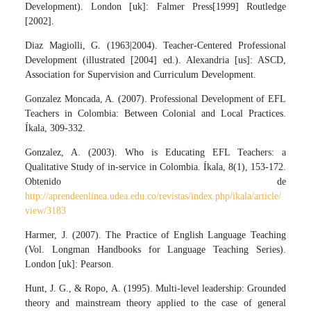
Development). London [uk]: Falmer Press[1999] Routledge
[2002].
Diaz Magiolli, G. (1963|2004). Teacher-Centered Professional
Development (illustrated [2004] ed.). Alexandria [us]: ASCD,
Association for Supervision and Curriculum Development.
Gonzalez Moncada, A. (2007). Professional Development of EFL
Teachers in Colombia: Between Colonial and Local Practices.
Íkala, 309-332.
Gonzalez, A. (2003). Who is Educating EFL Teachers: a
Qualitative Study of in-service in Colombia. Íkala, 8(1), 153-172.
Obtenido de
http://aprendeenlinea.udea.edu.co/revistas/index.php/ikala/article/
view/3183
Harmer, J. (2007). The Practice of English Language Teaching
(Vol. Longman Handbooks for Language Teaching Series).
London [uk]: Pearson.
Hunt, J. G., & Ropo, A. (1995). Multi-level leadership: Grounded
theory and mainstream theory applied to the case of general