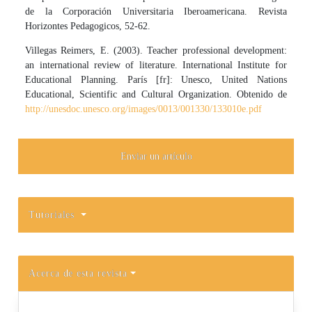
de la Corporación Universitaria Iberoamericana. Revista
Horizontes Pedagogicos, 52-62.
Villegas Reimers, E. (2003). Teacher professional development:
an international review of literature. International Institute for
Educational Planning. París [fr]: Unesco, United Nations
Educational, Scientific and Cultural Organization. Obtenido de
http://unesdoc.unesco.org/images/0013/001330/133010e.pdf
Enviar un artículo
Tutoriales
Acerca de esta revista