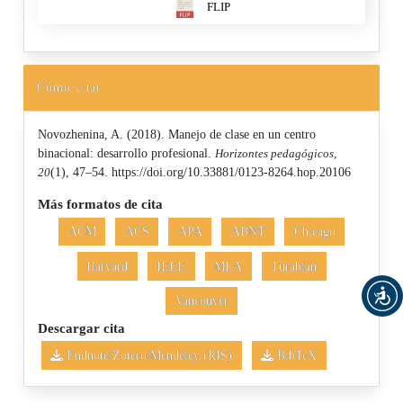
FLIP
Cómo citar
Novozhenina, A. (2018). Manejo de clase en un centro
binacional: desarrollo profesional.
Horizontes pedagógicos
,
20
(1), 47–54. https://doi.org/10.33881/0123-8264.hop.20106
Más formatos de cita
ACM
ACS
APA
ABNT
Chicago
Harvard
IEEE
MLA
Turabian
Vancouver
Descargar cita
Endnote/Zotero/Mendeley (RIS)
BibTeX