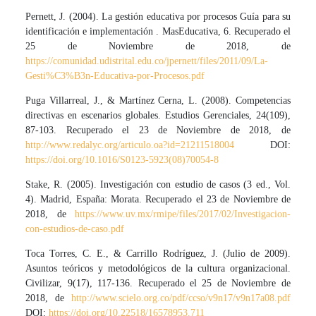
Pernett, J. (2004). La gestión educativa por procesos Guía para su
identificación e implementación . MasEducativa, 6. Recuperado el
25 de Noviembre de 2018, de
https://comunidad.udistrital.edu.co/jpernett/files/2011/09/La-
Gesti%C3%B3n-Educativa-por-Procesos.pdf
Puga Villarreal, J., & Martínez Cerna, L. (2008). Competencias
directivas en escenarios globales. Estudios Gerenciales, 24(109),
87-103. Recuperado el 23 de Noviembre de 2018, de
http://www.redalyc.org/articulo.oa?id=21211518004
DOI:
https://doi.org/10.1016/S0123-5923(08)70054-8
Stake, R. (2005). Investigación con estudio de casos (3 ed., Vol.
4). Madrid, España: Morata. Recuperado el 23 de Noviembre de
2018, de
https://www.uv.mx/rmipe/files/2017/02/Investigacion-
con-estudios-de-caso.pdf
Toca Torres, C. E., & Carrillo Rodríguez, J. (Julio de 2009).
Asuntos teóricos y metodológicos de la cultura organizacional.
Civilizar, 9(17), 117-136. Recuperado el 25 de Noviembre de
2018, de
http://www.scielo.org.co/pdf/ccso/v9n17/v9n17a08.pdf
DOI:
https://doi.org/10.22518/16578953.711