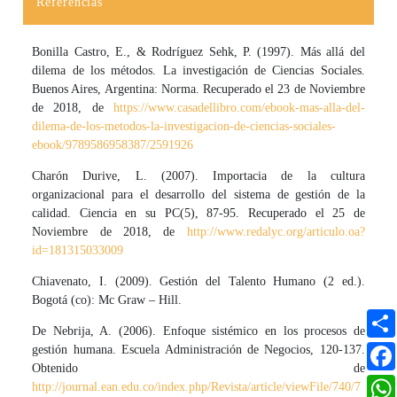
Referencias
Detalles del artículo
Bonilla Castro, E., & Rodríguez Sehk, P. (1997). Más allá del
dilema de los métodos. La investigación de Ciencias Sociales.
Buenos Aires, Argentina: Norma. Recuperado el 23 de Noviembre
de 2018, de
https://www.casadellibro.com/ebook-mas-alla-del-
dilema-de-los-metodos-la-investigacion-de-ciencias-sociales-
ebook/9789586958387/2591926
Charón Durive, L. (2007). Importacia de la cultura
organizacional para el desarrollo del sistema de gestión de la
calidad. Ciencia en su PC(5), 87-95. Recuperado el 25 de
Noviembre de 2018, de
http://www.redalyc.org/articulo.oa?
id=181315033009
Chiavenato, I. (2009). Gestión del Talento Humano (2 ed.).
Bogotá (co): Mc Graw – Hill.
De Nebrija, A. (2006). Enfoque sistémico en los procesos de
gestión humana. Escuela Administración de Negocios, 120-137.
Obtenido de
http://journal.ean.edu.co/index.php/Revista/article/viewFile/740/7