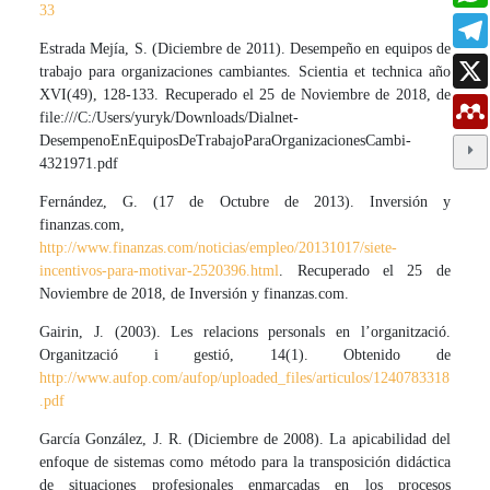
33
Estrada Mejía, S. (Diciembre de 2011). Desempeño en equipos de
trabajo para organizaciones cambiantes. Scientia et technica año
XVI(49), 128-133. Recuperado el 25 de Noviembre de 2018, de
file:///C:/Users/yuryk/Downloads/Dialnet-
DesempenoEnEquiposDeTrabajoParaOrganizacionesCambi-
4321971.pdf
Fernández, G. (17 de Octubre de 2013). Inversión y
finanzas.com,
http://www.finanzas.com/noticias/empleo/20131017/siete-
incentivos-para-motivar-2520396.html
. Recuperado el 25 de
Noviembre de 2018, de Inversión y finanzas.com.
Gairin, J. (2003). Les relacions personals en l’organització.
Organització i gestió, 14(1). Obtenido de
http://www.aufop.com/aufop/uploaded_files/articulos/1240783318
.pdf
García González, J. R. (Diciembre de 2008). La apicabilidad del
enfoque de sistemas como método para la transposición didáctica
de situaciones profesionales enmarcadas en los procesos