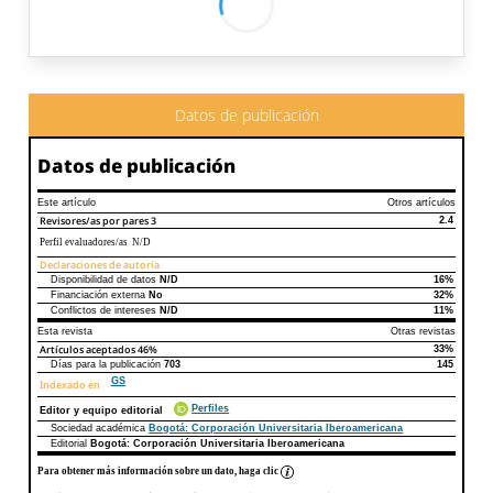
Datos de publicación
Datos de publicación
Este artículo
Otros artículos
Revisores/as por pares
3
2.4
Perfil evaluadores/as N/D
Declaraciones de autoría
Disponibilidad de datos
N/D
16%
Declaraciones de autoría
Este artículo
Otros artículos
Financiación externa
No
32%
Conflictos de intereses
N/D
11%
Esta revista
Otras revistas
Artículos aceptados
46%
33%
Días para la publicación
703
145
GS
Indexado en
Perfiles
Editor y equipo editorial
Sociedad académica
Bogotá: Corporación Universitaria Iberoamericana
Editorial
Bogotá: Corporación Universitaria Iberoamericana
Para obtener más información sobre un dato, haga clic