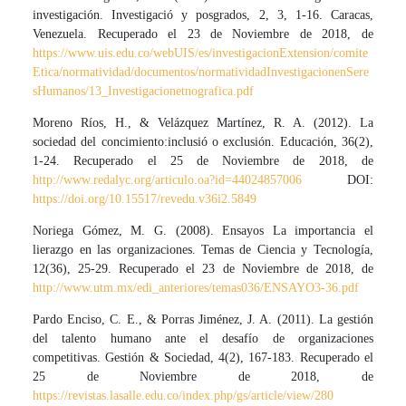
investigación. Investigació y posgrados, 2, 3, 1-16. Caracas,
Venezuela. Recuperado el 23 de Noviembre de 2018, de
https://www.uis.edu.co/webUIS/es/investigacionExtension/comite
Etica/normatividad/documentos/normatividadInvestigacionenSere
sHumanos/13_Investigacionetnografica.pdf
Moreno Ríos, H., & Velázquez Martínez, R. A. (2012). La
sociedad del concimiento:inclusió o exclusión. Educación, 36(2),
1-24. Recuperado el 25 de Noviembre de 2018, de
http://www.redalyc.org/articulo.oa?id=44024857006
DOI:
https://doi.org/10.15517/revedu.v36i2.5849
Noriega Gómez, M. G. (2008). Ensayos La importancia el
lierazgo en las organizaciones. Temas de Ciencia y Tecnología,
12(36), 25-29. Recuperado el 23 de Noviembre de 2018, de
http://www.utm.mx/edi_anteriores/temas036/ENSAYO3-36.pdf
Pardo Enciso, C. E., & Porras Jiménez, J. A. (2011). La gestión
del talento humano ante el desafío de organizaciones
competitivas. Gestión & Sociedad, 4(2), 167-183. Recuperado el
25 de Noviembre de 2018, de
https://revistas.lasalle.edu.co/index.php/gs/article/view/280