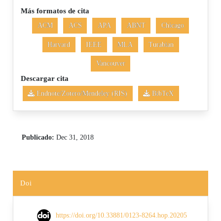
Más formatos de cita
ACM
ACS
APA
ABNT
Chicago
Harvard
IEEE
MLA
Turabian
Vancouver
Descargar cita
Endnote/Zotero/Mendeley (RIS)
BibTeX
Publicado:
Dec 31, 2018
Doi
https://doi.org/10.33881/0123-8264.hop.20205