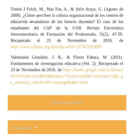
Tomás I Folch, M., Mas Faz, A., & Jofre Araya, G. (Agosto de
2008). ¿Cómo perciben la cultura organizacional de los centros de
educación secundarios de los futuros docentes? El caso de los
estudiantes del CAP de la UAB. Revista Electrónica
Interuniersitaria de Formación del Profesorado, 11(2), 47-59.
Recuperado el 25 de Noviembre de 2018, de
http://www.redalyc.org/articulo.oa?id=217015203005
Valenzuela González, J. R., & Flores Fahara, M. (2011).
Fundamentos de investigación educativa (Vol. 2). Recuperado el
23 de Noviembre de 2018, de
https://books.google.com.co/books?
id=hW1lDwAAQBAJ&printsec=frontcover&hl=es&source=gbs_g
e_summary_r&cad=0#v=onepage&q&f=false
Enviar un artículo
Tutoriales