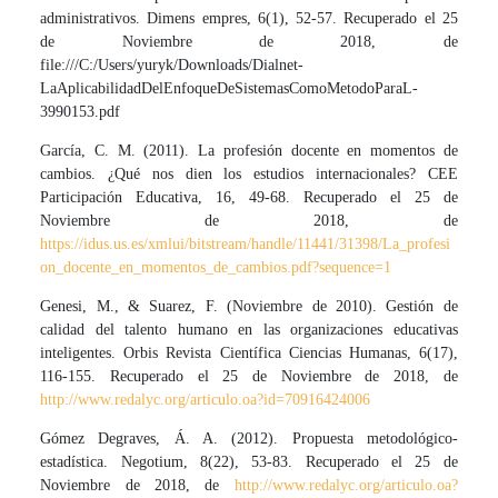
administrativos. Dimens empres, 6(1), 52-57. Recuperado el 25
de Noviembre de 2018, de
file:///C:/Users/yuryk/Downloads/Dialnet-
LaAplicabilidadDelEnfoqueDeSistemasComoMetodoParaL-
3990153.pdf
García, C. M. (2011). La profesión docente en momentos de
cambios. ¿Qué nos dien los estudios internacionales? CEE
Participación Educativa, 16, 49-68. Recuperado el 25 de
Noviembre de 2018, de
https://idus.us.es/xmlui/bitstream/handle/11441/31398/La_profesi
on_docente_en_momentos_de_cambios.pdf?sequence=1
Genesi, M., & Suarez, F. (Noviembre de 2010). Gestión de
calidad del talento humano en las organizaciones educativas
inteligentes. Orbis Revista Científica Ciencias Humanas, 6(17),
116-155. Recuperado el 25 de Noviembre de 2018, de
http://www.redalyc.org/articulo.oa?id=70916424006
Gómez Degraves, Á. A. (2012). Propuesta metodológico-
estadística. Negotium, 8(22), 53-83. Recuperado el 25 de
Noviembre de 2018, de
http://www.redalyc.org/articulo.oa?