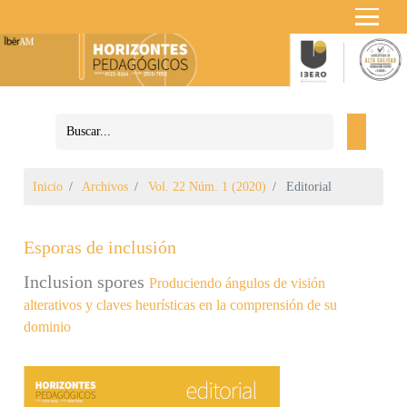
Inicio
Archivos
Vol. 22 Núm. 1 (2020)
Editorial
Esporas de inclusión
Inclusion spores
Produciendo ángulos de visión
alterativos y claves heurísticas en la comprensión de su
dominio
Barra lateral del artículo