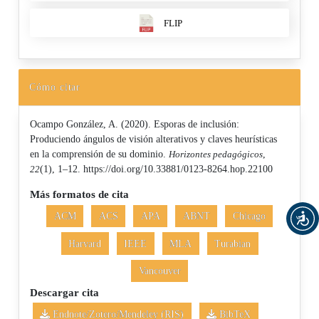
FLIP
Cómo citar
Ocampo González, A. (2020). Esporas de inclusión:
Produciendo ángulos de visión alterativos y claves heurísticas
en la comprensión de su dominio.
Horizontes pedagógicos
,
22
(1), 1–12. https://doi.org/10.33881/0123-8264.hop.22100
Más formatos de cita
ACM
ACS
APA
ABNT
Chicago
Harvard
IEEE
MLA
Turabian
Vancouver
Descargar cita
Endnote/Zotero/Mendeley (RIS)
BibTeX