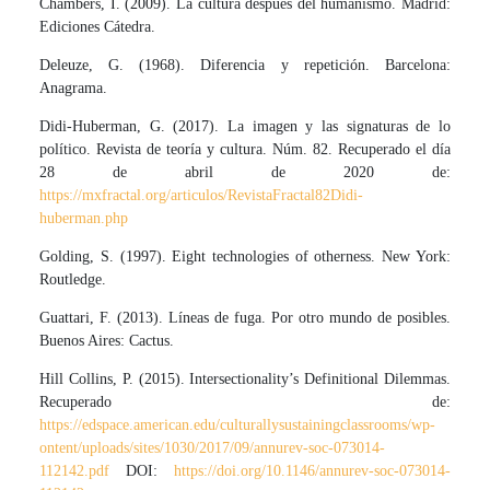
Chambers, I. (2009). La cultura después del humanismo. Madrid:
Ediciones Cátedra.
Deleuze, G. (1968). Diferencia y repetición. Barcelona:
Anagrama.
Didi-Huberman, G. (2017). La imagen y las signaturas de lo
político. Revista de teoría y cultura. Núm. 82. Recuperado el día
28 de abril de 2020 de:
https://mxfractal.org/articulos/RevistaFractal82Didi-
huberman.php
Golding, S. (1997). Eight technologies of otherness. New York:
Routledge.
Guattari, F. (2013). Líneas de fuga. Por otro mundo de posibles.
Buenos Aires: Cactus.
Hill Collins, P. (2015). Intersectionality’s Definitional Dilemmas.
Recuperado de:
https://edspace.american.edu/culturallysustainingclassrooms/wp-
ontent/uploads/sites/1030/2017/09/annurev-soc-073014-
112142.pdf
DOI:
https://doi.org/10.1146/annurev-soc-073014-