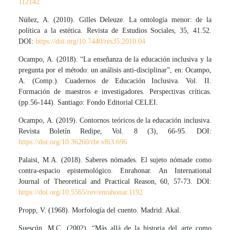
112142
Núñez, A. (2010). Gilles Deleuze. La ontología menor: de la
política a la estética. Revista de Estudios Sociales, 35, 41.52.
DOI:
https://doi.org/10.7440/res35.2010.04
Ocampo, A. (2018). “La enseñanza de la educación inclusiva y la
pregunta por el método: un análisis anti-disciplinar”, en: Ocampo,
A. (Comp.). Cuadernos de Educación Inclusiva. Vol. II.
Formación de maestros e investigadores. Perspectivas críticas.
(pp.56-144). Santiago: Fondo Editorial CELEI.
Ocampo, A. (2019). Contornos teóricos de la educación inclusiva.
Revista Boletín Redipe, Vol. 8 (3), 66-95. DOI:
https://doi.org/10.36260/rbr.v8i3.696
Palaisi, M.A. (2018). Saberes nómades. El sujeto nómade como
contra-espacio epistemológico. Enrahonar. An International
Journal of Theoretical and Practical Reason, 60, 57-73. DOI:
https://doi.org/10.5565/rev/enrahonar.1192
Propp, V. (1968). Morfología del cuento. Madrid: Akal.
Suescún, M.C. (2002). “Más allá de la historia del arte como