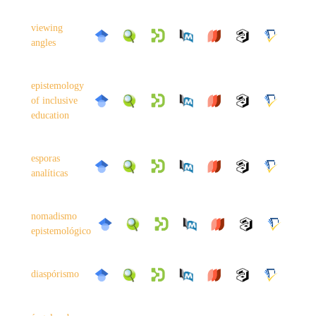
viewing
angles
epistemology
of inclusive
education
esporas
analíticas
nomadismo
epistemológico
diaspórismo