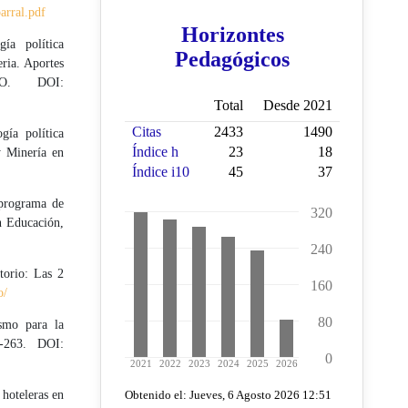
arral.pdf
ía política
ria. Aportes
CSO. DOI:
gía política
y Minería en
 programa de
n Educación,
torio: Las 2
o/
ismo para la
1-263. DOI:
 hoteleras en