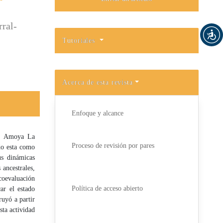
rral-
Tutoriales
Acerca de esta revista
Enfoque y alcance
na Amoya La
Proceso de revisión por pares
do esta como
us dinámicas
 ancestrales,
coevaluación
Política de acceso abierto
ar el estado
ruyó a partir
sta actividad