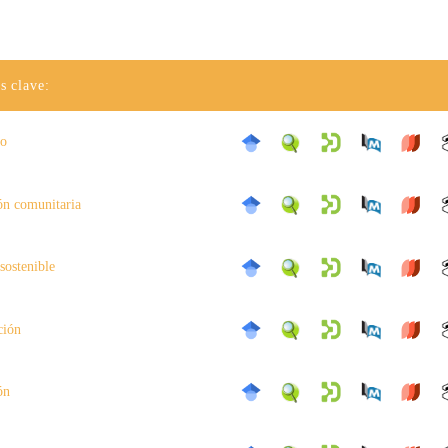
s clave:
mo
ión comunitaria
sostenible
ción
ón