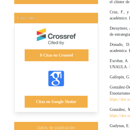
el clúster 
Cruz, F., y
Citaciones
académico. R
Deruyttere, 
de estrateg
Donado, D.
academica. 
0
Citas en Crossref
Escobar, A. 
UNAULA.
Gallopín, G.
González-Do
Etnoturi
https://doi.
Citas en Google Sholar
González, 
https://do
Gudynas, E. 
Datos de publicación