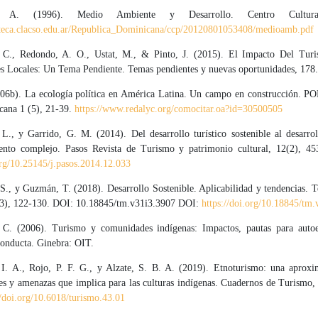
z, A. (1996). Medio Ambiente y Desarrollo. Centro Cultura
ioteca.clacso.edu.ar/Republica_Dominicana/ccp/20120801053408/medioamb.pdf
. C., Redondo, A. O., Ustat, M., & Pinto, J. (2015). El Impacto Del Tur
 Locales: Un Tema Pendiente. Temas pendientes y nuevas oportunidades, 178.
006b). La ecología política en América Latina. Un campo en construcción. PO
cana 1 (5), 21-39.
https://www.redalyc.org/comocitar.oa?id=30500505
 L., y Garrido, G. M. (2014). Del desarrollo turístico sostenible al desarrol
nto complejo. Pasos Revista de Turismo y patrimonio cultural, 12(2), 4
org/10.25145/j.pasos.2014.12.033
S., y Guzmán, T. (2018). Desarrollo Sostenible. Aplicabilidad y tendencias. T
3), 122-130. DOI: 10.18845/tm.v31i3.3907 DOI:
https://doi.org/10.18845/tm
C. (2006). Turismo y comunidades indígenas: Impactos, pautas para auto
conducta. Ginebra: OIT.
I. A., Rojo, P. F. G., y Alzate, S. B. A. (2019). Etnoturismo: una aproxi
es y amenazas que implica para las culturas indígenas. Cuadernos de Turismo, 
//doi.org/10.6018/turismo.43.01