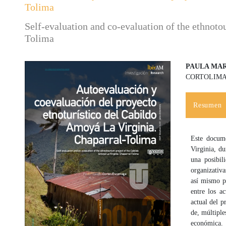
Tolima
Self-evaluation and co-evaluation of the ethnoto
Tolima
PAULA MA
CORTOLIM
Barra lateral del artículo
Contenido
Resumen
Este docum
Virginia, d
una posibil
organizativa
así mismo p
entre los a
actual del p
de, múltiple
económica.