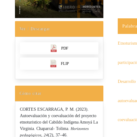
Palabra
Ver / Descargar
Etnoturis
PDF
participac
FLIP
Desarrollo 
Cómo citar
autoevalua
CORTES ESCARRAGA, P. M. (2023).
Autoevaluación y coevaluación del proyecto
coevaluaci
etnoturistico del Cabildo Indígena Amoyá La
Virginia. Chaparral- Tolima.
Horizontes
pedagógicos
,
24
(2), 37–46.