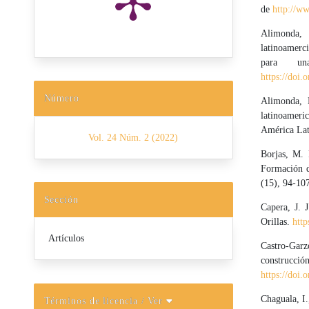
de
http://w
Alimonda, 
latinoamerc
para una
https://doi
Número
Alimonda, H
latinoameri
América La
Vol. 24 Núm. 2 (2022)
Borjas, M. 
Formación d
(15), 94-10
Sección
Capera, J. 
Orillas.
http
Artículos
Castro-Garz
construcci
https://doi
Chaguala, I.
Términos de licencia
/ Ver