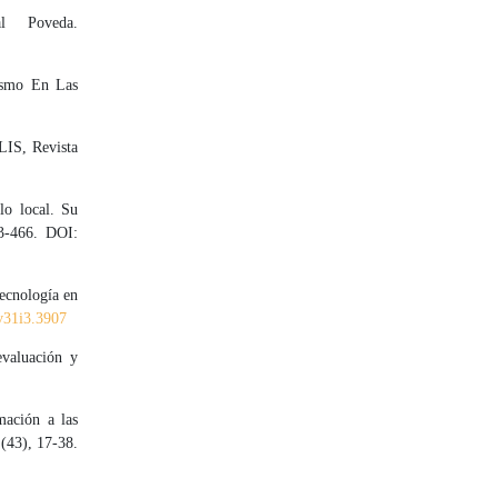
l Poveda.
ismo En Las
LIS, Revista
lo local. Su
53-466. DOI:
ecnología en
.v31i3.3907
evaluación y
mación a las
(43), 17-38.