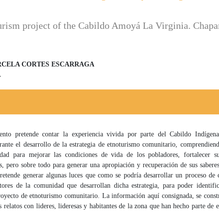
urism project of the Cabildo Amoyá La Virginia. Chapa
RCELA CORTES ESCARRAGA
A
 principal del artículo
ento pretende contar la experiencia vivida por parte del Cabildo Indíge
urante el desarrollo de la estrategia de etnoturismo comunitario, comprendien
idad para mejorar las condiciones de vida de los pobladores, fortalecer s
s, pero sobre todo para generar una apropiación y recuperación de sus saberes
retende generar algunas luces que como se podría desarrollar un proceso de 
ctores de la comunidad que desarrollan dicha estrategia, para poder identific
royecto de etnoturismo comunitario. La información aquí consignada, se const
s relatos con lideres, lideresas y habitantes de la zona que han hecho parte de e