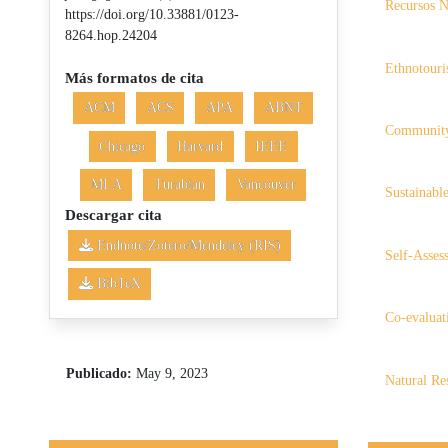
Recursos N
https://doi.org/10.33881/0123-
8264.hop.24204
Ethnotour
Más formatos de cita
ACM
ACS
APA
ABNT
Community,
Chicago
Harvard
IEEE
MLA
Turabian
Vancouver
Sustainabl
Descargar cita
Endnote/Zotero/Mendeley (RIS)
Self-Asses
BibTeX
Co-evaluat
Publicado:
May 9, 2023
Natural Re