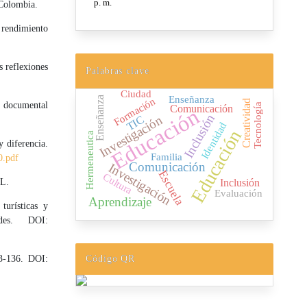
 Colombia.
 rendimiento
s reflexiones
Palabras clave
Ciudad
Enseñanza
Enseñanza
Formación
Creatividad
 documental
Tecnología
Comunicación
Educación
Inclusión
Investigación
TIC
Identidad
Educación
Hermeneutica
y diferencia.
Familia
0.pdf
Comunicación
Investigación
Escuela
Cultura
AL.
Inclusión
Evaluación
Aprendizaje
turísticas y
des. DOI:
3-136. DOI:
Código QR