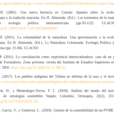
ww.agenciadetierras.gov.co/wp-content/uploads/2019/11/Resolucion-y-plan-Chap
H. (2001). Una nueva herencia en Comala. Apuntes sobre la ecolog
iana y la tradición marxista. En H. Alimonda. (Ed.). Los tormentos de la mate
 ecología política latinoamericana (pp.93-122). CLA
.org/10.1590/S1414-753X2001000900003
. (2011). La colonialidad de la naturaleza. Una aproximación a la ecolo
cana. En H. Alimonda. (Ed.), La Naturaleza Colonizada. Ecología Política 
tina (pp. 21-60). CLACSO.
P. (2011). La coevaluación como experiencia democratizadora: caso de un
e Formadores. Zona próxima: revista del Instituto de Estudios Superiores e
7. DOI:
https://doi.org/10.14482/zp.15.300.25
J. (2017). Los pueblos indígenas del Tolima en defensa de la raza y el terri
s://www.las2orillas.co/los-pueblosindigenas-del-tolima-defensa-la-raza-territori
ón, H., y Montealegre-Torres, F. L. (2018). Análisis del estado del tur
ón de estrategias sostenibles Vaupés, Colombia. Orinoquía, 22(2), 25
.org/10.22579/20112629.532
, García, V., y Gutiérrez, L. (2019). Gestión de la sostenibilidad de las PYME