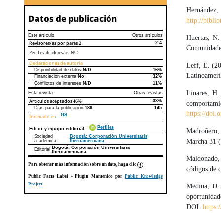
Hernánde
Datos de publicación
http://bibl
Este artículo
Otros artículos
Huertas, N
Revisores/as por pares
2
2.4
Comunidades
Perfil evaluadores/as N/D
Declaraciones de autoría
Leff, E. (2
Disponibilidad de datos
N/D
16%
Declaraciones de autoría
Este artículo
Otros artículos
Latinoameri
Financiación externa
No
32%
Conflictos de intereses
N/D
11%
Linares, H.
Esta revista
Otras revistas
Artículos aceptados
46%
33%
comportamie
Días para la publicación
186
145
https://doi.
GS
Indexado en
Perfiles
Editor y equipo editorial
Madroñero, 
Sociedad
Bogotá: Corporación Universitaria
Marcha 31 (
académica
Iberoamericana
Bogotá: Corporación Universitaria
Editorial
Iberoamericana
Maldonado, 
Para obtener más información sobre un dato, haga clic
códigos de 
Public Facts Label
- Plugin Mantenido por
Public Knowledge
Project
Medina, D. 
oportunidad
DOI:
https: