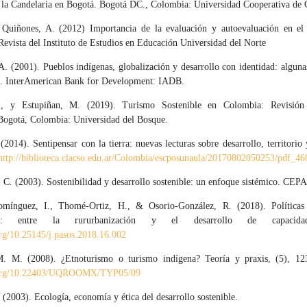
de la Candelaria en Bogotá. Bogotá DC., Colombia: Universidad Cooperativa de
 Quiñones, A. (2012) Importancia de la evaluación y autoevaluación en el
evista del Instituto de Estudios en Educación Universidad del Norte
A. (2001). Pueblos indígenas, globalización y desarrollo con identidad: alguna
ia. InterAmerican Bank for Development: IADB.
, y Estupiñan, M. (2019). Turismo Sostenible en Colombia: Revisión
Bogotá, Colombia: Universidad del Bosque.
(2014). Sentipensar con la tierra: nuevas lecturas sobre desarrollo, territorio 
http://biblioteca.clacso.edu.ar/Colombia/escposunaula/20170802050253/pdf_46
 C. (2003). Sostenibilidad y desarrollo sostenible: un enfoque sistémico. CEP
mínguez, I., Thomé-Ortiz, H., & Osorio-González, R. (2018). Políticas 
smo: entre la rururbanización y el desarrollo de capacida
org/10.25145/j.pasos.2018.16.002
M. M. (2008). ¿Etnoturismo o turismo indígena? Teoría y praxis, (5), 12
i.org/10.22403/UQROOMX/TYP05/09
(2003). Ecología, economía y ética del desarrollo sostenible.