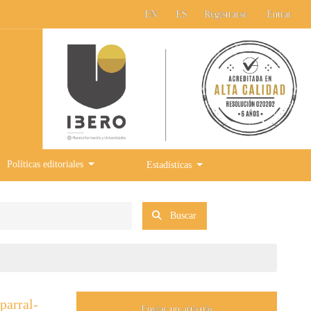
EN
ES
Registrarse
Entrar
Políticas editoriales
Estadísticas
Buscar
parral-
Enviar un artículo