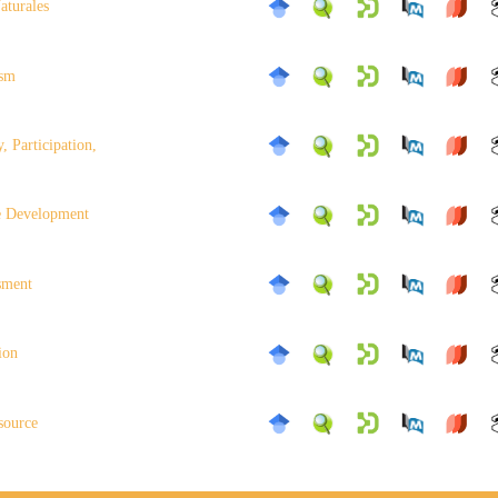
aturales
ism
 Participation,
e Development
sment
ion
source