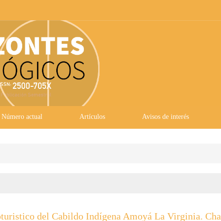
Número actual
Artículos
Avisos de interés
turistico del Cabildo Indígena Amoyá La Virginia. Cha