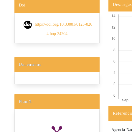
Descargas
Doi
https://doi.org/10.33881/0123-826
4.hop.24204
Dimensions
PlumX
Referenci
Detalles d
Agencia Nac