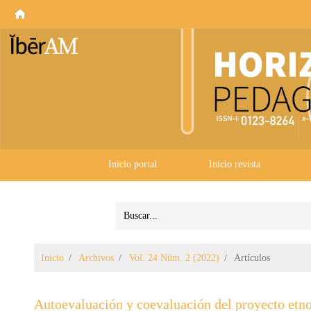
Inicio portal
Inicio revista
Inicio
Archivos
Vol. 24 Núm. 2 (2022)
Artículos
Autoevaluación y coevaluación del proyecto etno