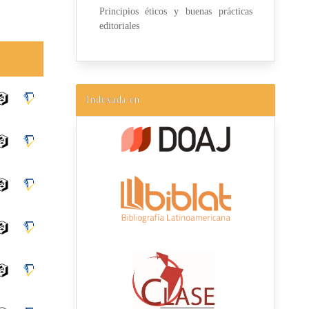
Principios éticos y buenas prácticas
editoriales
Indexada en