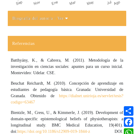
Biografía del autor/a
/ Ver
Detalles del artículo
Referencias
Batthyány, K., & Cabrera, M. (2011). Metodología de la
investigación en ciencias sociales: apuntes para un curso inicial.
Montevideo: Udelar. CSE.
Beuchat Reichardt, M. (2010). Concepción de aprendizaje en
estudiantes de pedagogía básica. Granada: Universidad de
Granada. Obtenido de
https://dialnet.unirioja.es/servlet/tesis?
codigo=63467
Bientzle, M., Cress, U., & Kimmerle, J. (2019). Development of
domain-specific epistemological beliefs of physiotherapists: a
longitudinal study. BMC Medical Education, 19(401).
doi:
https://doi.org/10.1186/s12909-019-1844-z
DOI: