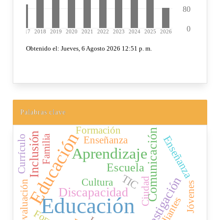
Palabras clave
Formación
Comunicación
Educación
Inclusión
Familia
Currículo
Enseñanza
Enseñanza
Aprendizaje
Escuela
TIC
Investigación
Ciudad
Cultura
Autoevaluación
Jóvenes
Discapacidad
Educación
Estudiantes