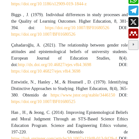
https://doi.org/10.1186/s12909-019-1844-z
Biggs , J. (1979). Individual differences in study processes and
the Quality of Learning Outcomes. Higher Education, 8, 381-
394. doi:
https://doi.org/10.1007/BF01680526
DOI:
https://doi.org/10.1007/BF01680526
Çuhadaroğlu, A. (2021). The relationship between gender role
attitudes and epistemological beliefs of university students.
European Journal of Education Studies, 8(4).
doi:
http://dx.doi.org/10.46827/ejes.v8i4.3698
DOI:
https://doi.org/10.46827/ejes.v8i4.3698
Entwistle, N., Hanley , M., & Hounsell , D. (1979). Identifying
Distinctive Approaches to Studying. Higher Education, 8(4), 365-
380. Obtenido de
https://www.jstor.org/stable/3446150
DOI:
https://doi.org/10.1007/BF01680525
Han , H., & Jeong, C. (2014). Improving Epistemological Beliefs
and Moral Judgment Through an STS-Based Science Ethics
Education Program. Science and Engineering Ethics volume,
197-220. Obtenido de
https://link.springer.com/article/10.1007/s11948-013-9429-4
DOI: