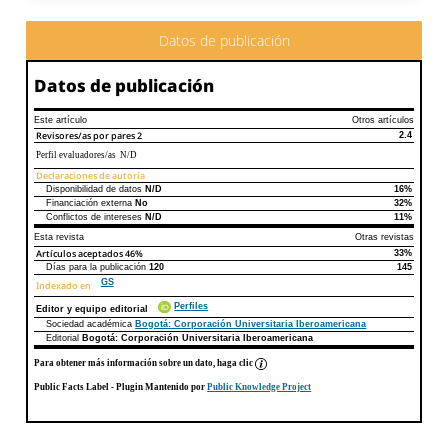
Datos de publicación
Datos de publicación
Este artículo
Otros artículos
Revisores/as por pares
2
2.4
Perfil evaluadores/as N/D
Declaraciones de autoría
Disponibilidad de datos
N/D
16%
Declaraciones de autoría
Este artículo
Otros artículos
Financiación externa
No
32%
Conflictos de intereses
N/D
11%
Esta revista
Otras revistas
Artículos aceptados
46%
33%
Días para la publicación
120
145
GS
Indexado en
Perfiles
Editor y equipo editorial
Sociedad académica
Bogotá: Corporación Universitaria Iberoamericana
Editorial
Bogotá: Corporación Universitaria Iberoamericana
Para obtener más información sobre un dato, haga clic
Public Facts Label
- Plugin Mantenido por
Public Knowledge Project