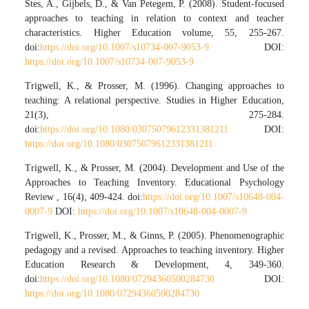
Stes, A., Gijbels, D., & Van Petegem, P. (2008). Student-focused
approaches to teaching in relation to context and teacher
characteristics. Higher Education volume, 55, 255-267.
doi:
https://doi.org/10.1007/s10734-007-9053-9
DOI:
https://doi.org/10.1007/s10734-007-9053-9
Trigwell, K., & Prosser, M. (1996). Changing approaches to
teaching: A relational perspective. Studies in Higher Education,
21(3), 275-284.
doi:
https://doi.org/10.1080/03075079612331381211
DOI:
https://doi.org/10.1080/03075079612331381211
Trigwell, K., & Prosser, M. (2004). Development and Use of the
Approaches to Teaching Inventory. Educational Psychology
Review , 16(4), 409-424. doi:
https://doi.org/10.1007/s10648-004-
0007-9
DOI:
https://doi.org/10.1007/s10648-004-0007-9
Trigwell, K., Prosser, M., & Ginns, P. (2005). Phenomenographic
pedagogy and a revised. Approaches to teaching inventory. Higher
Education Research & Development, 4, 349-360.
doi:
https://doi.org/10.1080/07294360500284730
DOI:
https://doi.org/10.1080/07294360500284730