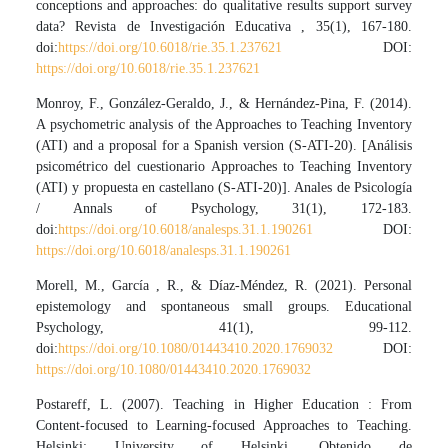
conceptions and approaches: do qualitative results support survey
data? Revista de Investigación Educativa , 35(1), 167-180.
doi:
https://doi.org/10.6018/rie.35.1.237621
DOI:
https://doi.org/10.6018/rie.35.1.237621
Monroy, F., González-Geraldo, J., & Hernández-Pina, F. (2014).
A psychometric analysis of the Approaches to Teaching Inventory
(ATI) and a proposal for a Spanish version (S-ATI-20). [Análisis
psicométrico del cuestionario Approaches to Teaching Inventory
(ATI) y propuesta en castellano (S-ATI-20)]. Anales de Psicología
/ Annals of Psychology, 31(1), 172-183.
doi:
https://doi.org/10.6018/analesps.31.1.190261
DOI:
https://doi.org/10.6018/analesps.31.1.190261
Morell, M., García , R., & Díaz-Méndez, R. (2021). Personal
epistemology and spontaneous small groups. Educational
Psychology, 41(1), 99-112.
doi:
https://doi.org/10.1080/01443410.2020.1769032
DOI:
https://doi.org/10.1080/01443410.2020.1769032
Postareff, L. (2007). Teaching in Higher Education : From
Content-focused to Learning-focused Approaches to Teaching.
Helsinki: University of Helsinki. Obtenido de