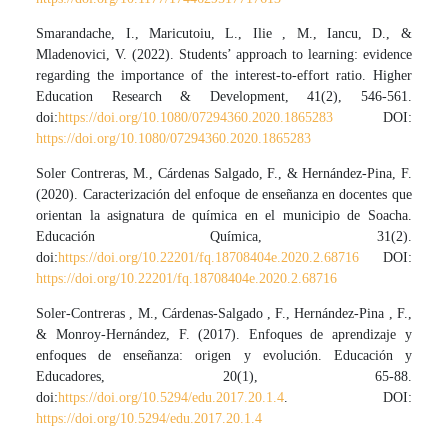
Smarandache, I., Maricutoiu, L., Ilie , M., Iancu, D., &
Mladenovici, V. (2022). Students’ approach to learning: evidence
regarding the importance of the interest-to-effort ratio. Higher
Education Research & Development, 41(2), 546-561.
doi:
https://doi.org/10.1080/07294360.2020.1865283
DOI:
https://doi.org/10.1080/07294360.2020.1865283
Soler Contreras, M., Cárdenas Salgado, F., & Hernández-Pina, F.
(2020). Caracterización del enfoque de enseñanza en docentes que
orientan la asignatura de química en el municipio de Soacha.
Educación Química, 31(2).
doi:
https://doi.org/10.22201/fq.18708404e.2020.2.68716
DOI:
https://doi.org/10.22201/fq.18708404e.2020.2.68716
Soler-Contreras , M., Cárdenas-Salgado , F., Hernández-Pina , F.,
& Monroy-Hernández, F. (2017). Enfoques de aprendizaje y
enfoques de enseñanza: origen y evolución. Educación y
Educadores, 20(1), 65-88.
doi:
https://doi.org/10.5294/edu.2017.20.1.4
. DOI:
https://doi.org/10.5294/edu.2017.20.1.4