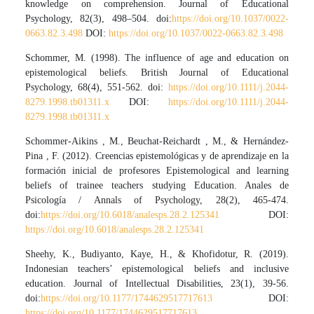
knowledge on comprehension. Journal of Educational
Psychology, 82(3), 498–504. doi:
https://doi.org/10.1037/0022-
0663.82.3.498
DOI:
https://doi.org/10.1037/0022-0663.82.3.498
Schommer, M. (1998). The influence of age and education on
epistemological beliefs. British Journal of Educational
Psychology, 68(4), 551-562. doi:
https://doi.org/10.1111/j.2044-
8279.1998.tb01311.x
DOI:
https://doi.org/10.1111/j.2044-
8279.1998.tb01311.x
Schommer-Aikins , M., Beuchat-Reichardt , M., & Hernández-
Pina , F. (2012). Creencias epistemológicas y de aprendizaje en la
formación inicial de profesores Epistemological and learning
beliefs of trainee teachers studying Education. Anales de
Psicología / Annals of Psychology, 28(2), 465-474.
doi:
https://doi.org/10.6018/analesps.28.2.125341
DOI:
https://doi.org/10.6018/analesps.28.2.125341
Sheehy, K., Budiyanto, Kaye, H., & Khofidotur, R. (2019).
Indonesian teachers’ epistemological beliefs and inclusive
education. Journal of Intellectual Disabilities, 23(1), 39-56.
doi:
https://doi.org/10.1177/1744629517717613
DOI:
https://doi.org/10.1177/1744629517717613