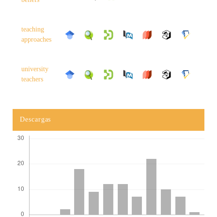
teaching
approaches
university
teachers
Descargas