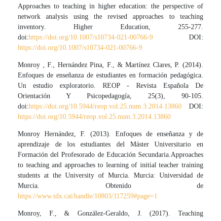
Approaches to teaching in higher education: the perspective of
network analysis using the revised approaches to teaching
inventory. Higher Education, 255-277.
doi:
https://doi.org/10.1007/s10734-021-00766-9
DOI:
https://doi.org/10.1007/s10734-021-00766-9
Monroy , F., Hernández Pina, F., & Martínez Clares, P. (2014).
Enfoques de enseñanza de estudiantes en formación pedagógica.
Un estudio exploratorio. REOP - Revista Española De
Orientación Y Psicopedagogía, 25(3), 90-105.
doi:
https://doi.org/10.5944/reop.vol.25.num.3.2014.13860
DOI:
https://doi.org/10.5944/reop.vol.25.num.3.2014.13860
Monroy Hernández, F. (2013). Enfoques de enseñanza y de
aprendizaje de los estudiantes del Máster Universitario en
Formación del Profesorado de Educación Secundaria.Approaches
to teaching and approaches to learning of initial teacher training
students at the University of Murcia. Murcia: Universidad de
Murcia. Obtenido de
https://www.tdx.cat/handle/10803/117259#page=1
Monroy, F., & González-Geraldo, J. (2017). Teaching