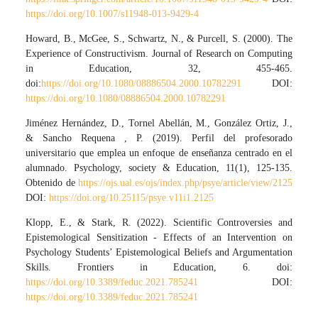
https://doi.org/10.1007/s11948-013-9429-4
Howard, B., McGee, S., Schwartz, N., & Purcell, S. (2000). The
Experience of Constructivism. Journal of Research on Computing
in Education, 32, 455-465.
doi:
https://doi.org/10.1080/08886504.2000.10782291
DOI:
https://doi.org/10.1080/08886504.2000.10782291
Jiménez Hernández, D., Tornel Abellán, M., González Ortiz, J.,
& Sancho Requena , P. (2019). Perfil del profesorado
universitario que emplea un enfoque de enseñanza centrado en el
alumnado. Psychology, society & Education, 11(1), 125-135.
Obtenido de
https://ojs.ual.es/ojs/index.php/psye/article/view/2125
DOI:
https://doi.org/10.25115/psye.v11i1.2125
Klopp, E., & Stark, R. (2022). Scientific Controversies and
Epistemological Sensitization - Effects of an Intervention on
Psychology Students’ Epistemological Beliefs and Argumentation
Skills. Frontiers in Education, 6. doi:
https://doi.org/10.3389/feduc.2021.785241
DOI:
https://doi.org/10.3389/feduc.2021.785241