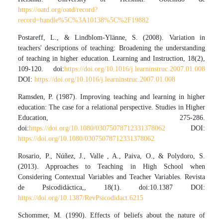
https://oatd.org/oatd/record?
record=handle%5C%3A10138%5C%2F19882
Postareff, L., & Lindblom-Ylänne, S. (2008). Variation in
teachers' descriptions of teaching: Broadening the understanding
of teaching in higher education. Learning and Instruction, 18(2),
109-120. doi:
https://doi.org/10.1016/j.learninstruc.2007.01.008
DOI:
https://doi.org/10.1016/j.learninstruc.2007.01.008
Ramsden, P. (1987). Improving teaching and learning in higher
education: The case for a relational perspective. Studies in Higher
Education, 275-286.
doi:
https://doi.org/10.1080/03075078712331378062
DOI:
https://doi.org/10.1080/03075078712331378062
Rosario, P., Núñez, J., Valle , A., Paiva, O., & Polydoro, S.
(2013). Approaches to Teaching in High School when
Considering Contextual Variables and Teacher Variables. Revista
de Psicodidáctica,, 18(1). doi:10.1387 DOI:
https://doi.org/10.1387/RevPsicodidact.6215
Schommer, M. (1990). Effects of beliefs about the nature of