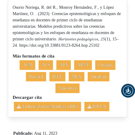
Osorio Noriega, R. del R., Monroy Hernández, F., y López
Martínez, O. . (2023). Creencias epistemológicas y enfoques de
enseñanza en docentes de primer ciclo de enseñanzas
universitarias: Modelos predictivos sobre las creencias
epistemológicas y los enfoques de enseñanza en docentes de
primer ciclo universitario.
Horizontes pedagógicos
,
25
(1), 15–
24. https://doi.org/10.33881/0123-8264.hop.25102
Más formatos de cita
ACM
ACS
APA
ABNT
Chicago
Harvard
IEEE
MLA
Turabian
Vancouver
Descargar cita
Endnote/Zotero/Mendeley (RIS)
BibTeX
Publicado:
Aug 11, 2023