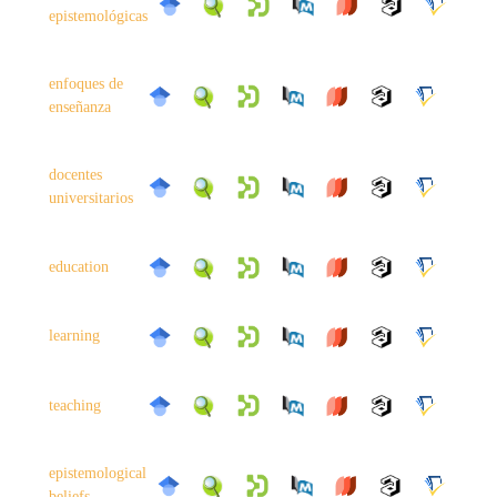
epistemológicas
enfoques de
enseñanza
docentes
universitarios
education
learning
teaching
epistemological
beliefs