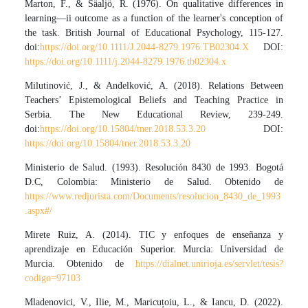
Marton, F., & Säaljö, R. (1976). On qualitative differences in
learning—ii outcome as a function of the learner's conception of
the task. British Journal of Educational Psychology, 115-127.
doi:
https://doi.org/10.1111/J.2044-8279.1976.TB02304.X
DOI:
https://doi.org/10.1111/j.2044-8279.1976.tb02304.x
Milutinović, J., & Anđelković, A. (2018). Relations Between
Teachers’ Epistemological Beliefs and Teaching Practice in
Serbia. The New Educational Review, 239-249.
doi:
https://doi.org/10.15804/tner.2018.53.3.20
DOI:
https://doi.org/10.15804/tner.2018.53.3.20
Ministerio de Salud. (1993). Resolución 8430 de 1993. Bogotá
D.C, Colombia: Ministerio de Salud. Obtenido de
https://www.redjurista.com/Documents/resolucion_8430_de_1993
.aspx#/
Mirete Ruiz, A. (2014). TIC y enfoques de enseñanza y
aprendizaje en Educación Superior. Murcia: Universidad de
Murcia. Obtenido de
https://dialnet.unirioja.es/servlet/tesis?
codigo=97103
Mladenovici, V., Ilie, M., Maricuțoiu, L., & Iancu, D. (2022).