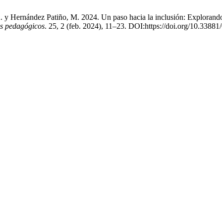
y Hernández Patiño, M. 2024. Un paso hacia la inclusión: Explorando la
s pedagógicos
. 25, 2 (feb. 2024), 11–23. DOI:https://doi.org/10.338