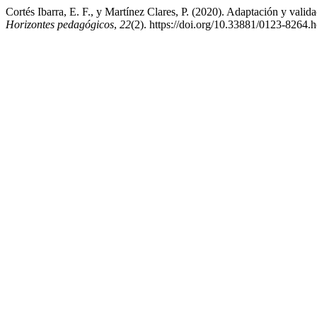
Cortés Ibarra, E. F., y Martínez Clares, P. (2020). Adaptación y vali
Horizontes pedagógicos
,
22
(2). https://doi.org/10.33881/0123-8264.