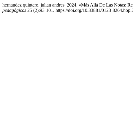
hernandez quintero, julian andres. 2024. «Más Allá De Las Notas: 
pedagógicos
25 (2):93-101. https://doi.org/10.33881/0123-8264.hop.