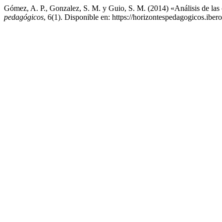
Gómez, A. P., Gonzalez, S. M. y Guio, S. M. (2014) «Análisis de las c
pedagógicos
, 6(1). Disponible en: https://horizontespedagogicos.iber