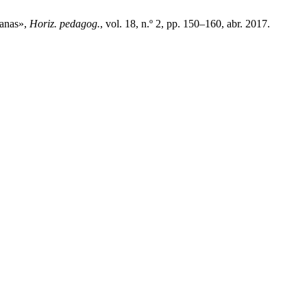
uanas»,
Horiz. pedagog.
, vol. 18, n.º 2, pp. 150–160, abr. 2017.