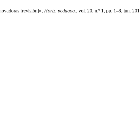
novadoras [revisión]»,
Horiz. pedagog.
, vol. 20, n.º 1, pp. 1–8, jun. 20