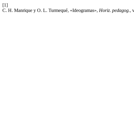
[1]
C. H. Manrique y O. L. Turmequé, «Ideogramas»,
Horiz. pedagog.
, 