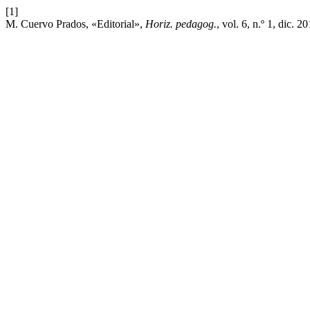
[1]
M. Cuervo Prados, «Editorial»,
Horiz. pedagog.
, vol. 6, n.º 1, dic. 2