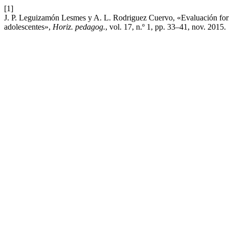
[1]
J. P. Leguizamón Lesmes y A. L. Rodriguez Cuervo, «Evaluación form
adolescentes»,
Horiz. pedagog.
, vol. 17, n.º 1, pp. 33–41, nov. 2015.