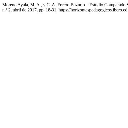
Moreno Ayala, M. A., y C. A. Forero Bazurto. «Estudio Comparado S
n.º 2, abril de 2017, pp. 18-31, https://horizontespedagogicos.ibero.e