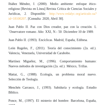
Ibáñez Méndez, I. (2000). Medio ambiente: enfoque ético-
religioso [Revista en Línea] Revista Crítica de Ciencias Sociales y
Jurídicas, 2. Disponible:
http://www.redalyc.org/articulo.oa?
id=18100207
. [Consulta: 2020, Abril 30].
Juan Pablo II. Paz con Dios creador, paz con la creación. L
´Osservatore romano. Año: XXI, N.- 50. Diciembre 10 de 1989.
Juan Pablo II. (1993). Encíclicas. Madrid, España, Edibesa.
León Rugeles, F., (2011). Teoría del conocimiento (2a. ed.).
Valencia, Venezuela, Universidad de Carabobo.
Martínez Miguélez, M., (1996). Comportamiento humano:
Nuevos métodos de investigación (2a. ed.). México, Trillas.
Mattai, G., (1988). Ecología, un problema moral nuevo.
Selección de Teología.
Menchén Carrasco, J., (1993). Sabiduría y ecología. Estudio
Bíblico.
Ponce, M., (1997). El misterio del hombre. Barcelona, España,