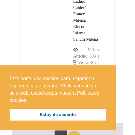
Ladino
Calderón,
Francy
Milena,
Rincón
Infante,
Sandra Milena
Visitas
Artículo 803 |
Visitas PDF
659
1-4
|
Este portal usa cookies para mejorar su
Publicado:
experiencia de usuario. Al utilizar nuestro
2019-08-16
sitio web, usted acepta nuestra Política de
cookies.
Estoy de acuerdo