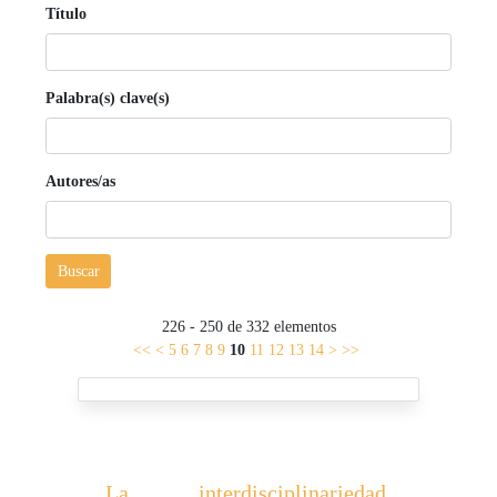
Título
Palabra(s) clave(s)
Autores/as
Buscar
226 - 250 de 332 elementos
<<
<
5
6
7
8
9
10
11
12
13
14
>
>>
La interdisciplinariedad.