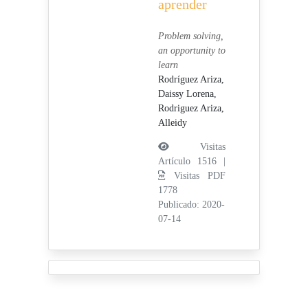
aprender
Problem solving,
an opportunity to
learn
Rodríguez Ariza,
Daissy Lorena,
Rodriguez Ariza,
Alleidy
Visitas
Artículo 1516 |
Visitas PDF
1778
Publicado: 2020-
07-14