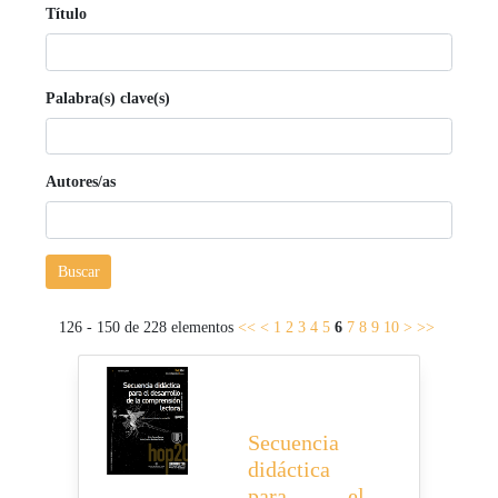
Título
Palabra(s) clave(s)
Autores/as
Buscar
126 - 150 de 228 elementos
<<
<
1
2
3
4
5
6
7
8
9
10
>
>>
Secuencia
didáctica
para el