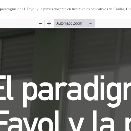
 paradigma de H. Fayol y la praxis docente en tres niveles educativos de Caldas, C