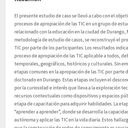
El presente estudio de caso se llevó a cabo con el objet
procesos de apropiación de las TIC en un grupo de estu
relacionado con la educación en la ciudad de Durango, Mé
metodología de estudio de casos, se reconstruyó el proc
TIC por parte de los participantes. Los resultados indica
proceso de apropiación de las TIC aplicable a todos, deb
temporales, geográficos, históricos y culturales. Sin em
etapas comunes en la apropiación de las TIC por parte d
doctorado en Durango. Estas etapas incluyen el descono
por la curiosidad e interés que lleva a la exploración tec
recursos contextuales como dispositivos y espacios públ
etapa de capacitación para adquirir habilidades. La eta
“aprender a aprender”, donde se desarrolla la capacida
autónoma y aplicar las TIC en la vida diaria. Estos hallaz
que la construcción de redes de conocimiento es crucial 