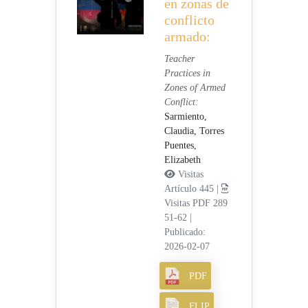
en zonas de
conflicto
armado:
Teacher
Practices in
Zones of Armed
Conflict:
Sarmiento,
Claudia,
Torres
Puentes,
Elizabeth
Visitas
Artículo 445 |
Visitas PDF 289
51-62
|
Publicado:
2026-02-07
PDF
FLIP