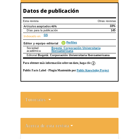
Datos de publicación
Esta revista
Otras revistas
Artículos aceptados
46%
33%
Días para la publicación
145
GS
Indexado en
Perfiles
Editor y equipo editorial
Sociedad
Bogotá: Corporación Universitaria
académica
Iberoamericana
Editorial
Bogotá: Corporación Universitaria Iberoamericana
Para obtener más información sobre un dato, haga clic
Public Facts Label
- Plugin Mantenido por
Public Knowledge Project
Tutoriales
Acerca de esta revista