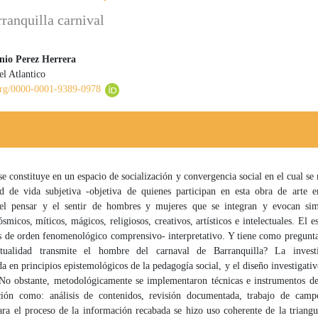
ranquilla carnival
io Perez Herrera
el Atlantico
 principal del artículo
.org/0000-0001-9389-0978
se constituye en un espacio de socialización y convergencia social en el cual se 
dad de vida subjetiva -objetiva de quienes participan en esta obra de arte e
 el pensar y el sentir de hombres y mujeres que se integran y evocan si
smicos, míticos, mágicos, religiosos, creativos, artísticos e intelectuales. El e
es de orden fenomenológico comprensivo- interpretativo. Y tiene como pregunta
itualidad transmite el hombre del carnaval de Barranquilla? La investi
 en principios epistemológicos de la pedagogía social, y el diseño investigativ
. No obstante, metodológicamente se implementaron técnicas e instrumentos de
ión como: análisis de contenidos, revisión documentada, trabajo de campo
para el proceso de la información recabada se hizo uso coherente de la triang