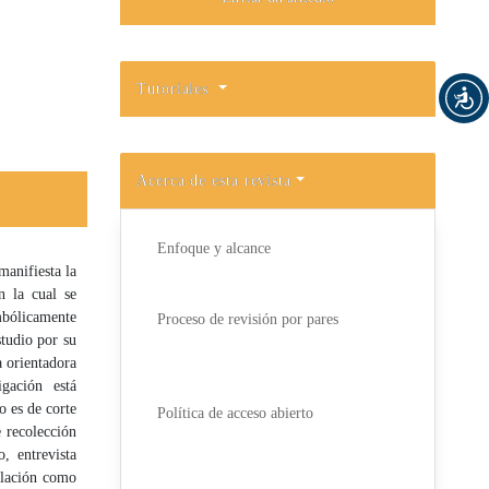
Tutoriales
Acerca de esta revista
Enfoque y alcance
manifiesta la
n la cual se
mbólicamente
Proceso de revisión por pares
studio por su
 orientadora
gación está
o es de corte
Política de acceso abierto
 recolección
, entrevista
ulación como