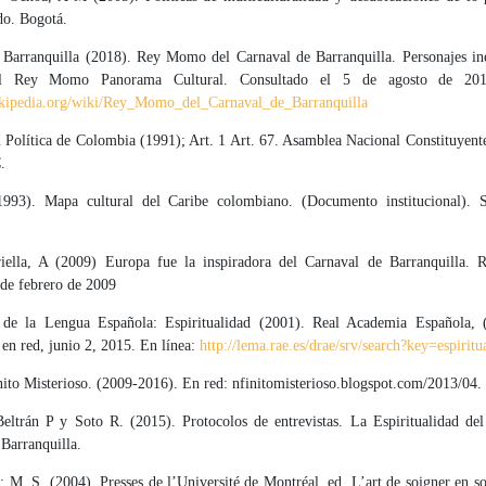
o. Bogotá.
 Barranquilla (2018). Rey Momo del Carnaval de Barranquilla. Personajes ine
el Rey Momo Panorama Cultural. Consultado el 5 de agosto de 201
wikipedia.org/wiki/Rey_Momo_del_Carnaval_de_Barranquilla
 Política de Colombia (1991); Art. 1 Art. 67. Asamblea Nacional Constituyent
.
93). Mapa cultural del Caribe colombiano. (Documento institucional). S
ella, A (2009) Europa fue la inspiradora del Carnaval de Barranquilla. 
de febrero de 2009
 de la Lengua Española: Espiritualidad (2001). Real Academia Española, (
en red, junio 2, 2015. En línea:
http://lema.rae.es/drae/srv/search?key=espiritu
ito Misterioso. (2009-2016). En red: nfinitomisterioso.blogspot.com/2013/04.
Beltrán P y Soto R. (2015). Protocolos de entrevistas. La Espiritualidad de
Barranquilla.
; M, S. (2004). Presses de l’Université de Montréal, ed. L’art de soigner en soi