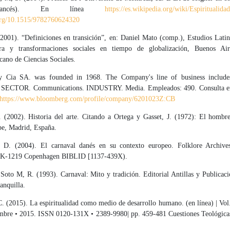
rancés). En línea
https://es.wikipedia.org/wiki/Espiritualida
.org/10.1515/9782760624320
(2001). “Definiciones en transición”, en: Daniel Mato (comp.), Estudios Lati
ura y transformaciones sociales en tiempo de globalización, Buenos Air
cano de Ciencias Sociales.
 y Cia SA. was founded in 1968. The Company's line of business includes
. SECTOR. Communications. INDUSTRY. Media. Empleados: 490. Consulta en 
https://www.bloomberg.com/profile/company/6201023Z:CB
. (2002). Historia del arte. Citando a Ortega y Gasset, J. (1972): El hombre
pe, Madrid, España.
 D. (2004). El carnaval danés en su contexto europeo. Folklore Archives
DK-1219 Copenhagen BIBLID [1137-439X).
Soto M, R. (1993). Carnaval: Mito y tradición. Editorial Antillas y Publicaci
anquilla.
C. (2015). La espiritualidad como medio de desarrollo humano. (en línea) | Vol
iembre • 2015. ISSN 0120-131X • 2389-9980| pp. 459-481 Cuestiones Teológicas