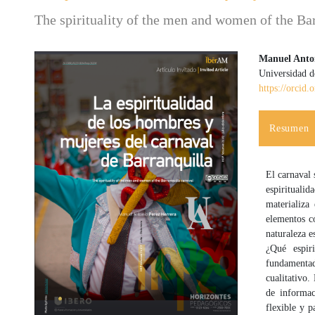
The spirituality of the men and women of the Bar
Manuel Anton
Universidad d
Barra lateral del artículo
Contenido
https://orcid
Resumen
El carnaval 
espirituali
materializa
elementos có
naturaleza 
¿Qué espir
fundamentada
cualitativo
de informac
flexible y 