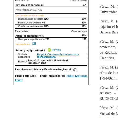
Este artículo
Otros artículos
Revisores/as por pares
3
2.4
Pérez, M. (
Perfil evaluadores/as N/D
Universidad 
Declaraciones de autoría
Disponibilidad de datos
N/D
16%
Declaraciones de autoría
Este artículo
Otros artículos
Pérez, M. (
Financiación externa
No
32%
pajarito el
Conflictos de intereses
N/D
11%
Esta revista
Otras revistas
Barrera Barr
Artículos aceptados
46%
33%
Días para la publicación
700
145
Pérez, M. (
GS
Indexado en
noviembre, 
Perfiles
Editor y equipo editorial
de Revistas
Sociedad
Bogotá: Corporación Universitaria
académica
Iberoamericana
Científica.
Bogotá: Corporación Universitaria
Editorial
Iberoamericana
Pérez, M. (2
Para obtener más información sobre un dato, haga clic
afros de la
Public Facts Label
- Plugin Mantenido por
Public Knowledge
1794-8614, 
Project
Pérez, M. (2
artístico 
RUDECOLOM
Pérez, M. (
Virtual de 