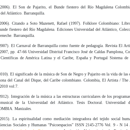
2006). El Son de Pajarito, el Bunde fiestero del Río Magdalena Colombi
del Atlántico. Barranquilla.
2006). Citando a Soto Mazenett, Rafael (1997). Folklore Colombiano: Libr
 bunde fiestero del Río Magdalena. Ediciones Universidad del Atlántico, Colec
eneche. Barranquilla.
2007). El Carnaval de Barranquilla como fuente de pedagogía. Revista El Arti
2007, pp. 47-66 Universidad Distrital Francisco José de Caldas Pamplona, C
 Científicas de América Latina y el Caribe, España y Portugal Sistema de
010). El significado de la música de Son de Negro y Pajarito en la vida de la
 zona del Canal del Dique, del Caribe colombiano. Colombia, El Artista / The 
2010 vol:7.
012). Integración de la música a las estructuras curriculares de los program
– musical de la Universidad del Atlántico. Tesis Doctoral. Universidad 
BIA. Manizales.
2015). La espiritualidad como mediación integradora del tejido social hum
Ciencias Sociales y Humanas “Psicoespacios” ISSN 2145-2776 Vol. 9 - N 14 