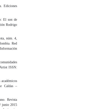
a. Ediciones
o: El son de
ción Rodrigo
sta, núm. 4,
olombia. Red
 Información
s comunidades
Artist ISSN:
as académicos
de Caldas –
ano. Revista
/ junio 2015