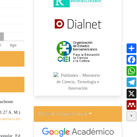
auchesne.
1:27 A. M.).
Perfil de Google Scholar
rancisco-en-
popular. Ed.