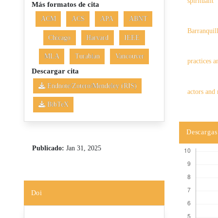
spiritualit
Más formatos de cita
ACM
ACS
APA
ABNT
Barranquill
Chicago
Harvard
IEEE
MLA
Turabian
Vancouver
practices 
Descargar cita
Endnote/Zotero/Mendeley (RIS)
actors and
BibTeX
Descargas
Publicado:
Jan 31, 2025
Doi