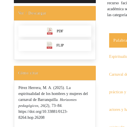
recurso fac
académica se
Ver / Descargar
las categorí
PDF
Palabra
FLIP
Espirituali
Cómo citar
Carnaval d
Pérez Herrera, M. A. (2025). La
prácticas y
espiritualidad de los hombres y mujeres del
carnaval de Barranquilla.
Horizontes
pedagógicos
,
26
(2), 73–84.
actores y 
https://doi.org/10.33881/0123-
8264.hop.26208