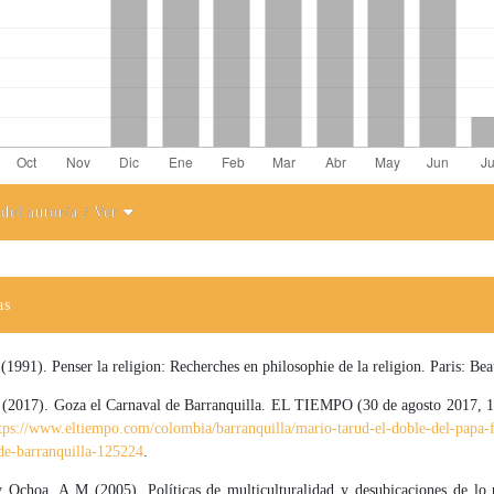
 del autor/a
/ Ver
el artículo
as
 (1991). Penser la religion: Recherches en philosophie de la religion. Paris: Be
. (2017). Goza el Carnaval de Barranquilla. EL TIEMPO (30 de agosto 2017, 1
tps://www.eltiempo.com/colombia/barranquilla/mario-tarud-el-doble-del-papa-f
-de-barranquilla-125224
.
y Ochoa, A M (2005). Políticas de multiculturalidad y desubicaciones de lo 