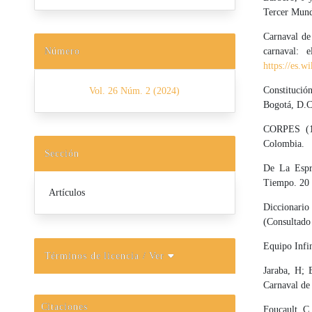
Tercer Mund
Carnaval de
Número
carnaval: 
https://es.
Constitución
Vol. 26 Núm. 2 (2024)
Bogotá, D.C
CORPES (19
Colombia.
Sección
De La Espri
Tiempo. 20 
Artículos
Diccionario
(Consultado 
Equipo Infin
Términos de licencia
/ Ver
Jaraba, H; 
Carnaval de 
Citaciones
Foucault, C.