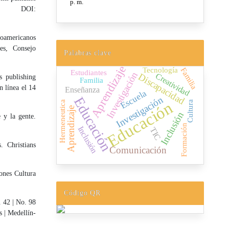
d
DOI:
noamericanos
es, Consejo
Palabras clave
Aprendizaje
Tecnología
Familia
Estudiantes
Investigación
Discapacidad
Creatividad
 publishing
Familia
línea el 14
Enseñanza
Escuela
Investigación
Educación
Educación
Hermeneutica
Cultura
Aprendizaje
Inclusión
 y la gente.
Formación
Inclusión
TIC
. Christians
Comunicación
ones Cultura
Código QR
. 42 | No. 98
 | Medellín-