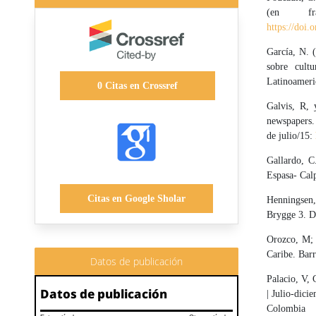
(en f
https://doi
García, N. 
sobre cult
Latinoameri
0
Citas en Crossref
Galvis, R,
newspapers
de julio/15:
Gallardo, C
Espasa- Cal
Citas en Google Sholar
Henningsen,
Brygge 3. 
Orozco, M; 
Caribe. Barr
Datos de publicación
Palacio, V, 
Datos de publicación
| Julio-dic
Colombia