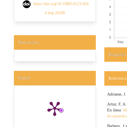
https://doi.org/10.33881/0123-826
4.hop.26208
Dimensions
Biografía
Detalles d
PlumX
Referenci
Adrianse, J.
Artuz, F, A
En línea:
ht
el-carnaval
Barbero, J 