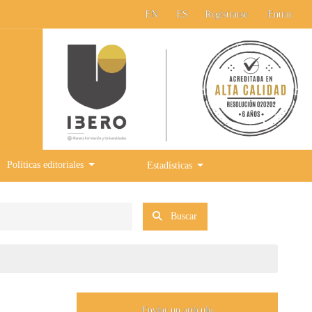
EN
ES
Registrarse
Entrar
Políticas editoriales
Estadísticas
Buscar
Enviar un artículo