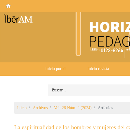
Inicio portal
Inicio revista
Inicio
Archivos
Vol. 26 Núm. 2 (2024)
Artículos
La espiritualidad de los hombres y mujeres del c