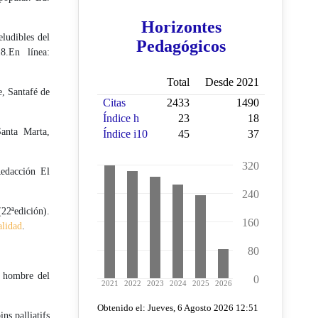
ludibles del
8.En línea:
e, Santafé de
anta Marta,
Redacción El
22ªedición).
alidad
.
l hombre del
ns palliatifs