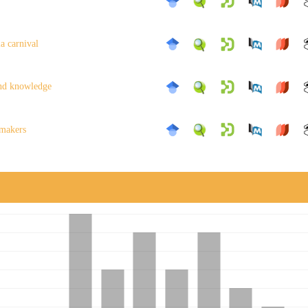
a carnival
and knowledge
 makers