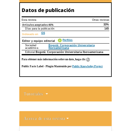
Datos de publicación
Esta revista
Otras revistas
Artículos aceptados
46%
33%
Días para la publicación
145
GS
Indexado en
Perfiles
Editor y equipo editorial
Sociedad
Bogotá: Corporación Universitaria
académica
Iberoamericana
Editorial
Bogotá: Corporación Universitaria Iberoamericana
Para obtener más información sobre un dato, haga clic
Public Facts Label
- Plugin Mantenido por
Public Knowledge Project
Tutoriales
Acerca de esta revista