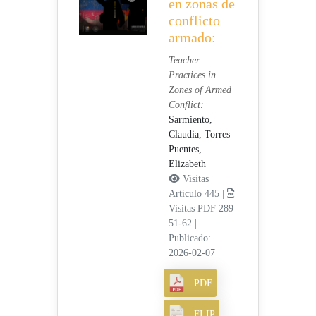
en zonas de
conflicto
armado:
Teacher
Practices in
Zones of Armed
Conflict:
Sarmiento,
Claudia,
Torres
Puentes,
Elizabeth
Visitas
Artículo 445 |
Visitas PDF 289
51-62
|
Publicado:
2026-02-07
PDF
FLIP