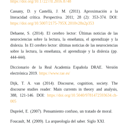
https://doi.org/10.17227/ll.2016.8748
Cassany, D. y Castellà, J. M. (2011). Aproximación a la
literacidad crítica. Perspectiva. 2011; 28 (2): 353-374. DOI:
https://doi.org/10.5007/2175-795X.2010v28n2p353
Dehaene, S. (2014). El cerebro lector: Últimas noticias de las
neurociencias sobre la lectura, la enseñanza, el aprendizaje y la
dislexia. In El cerebro lector: últimas noticias de las neurociencias
sobre la lectura, la enseñanza, el aprendizaje y la dislexia (pp.
444-444).
Diccionario de la Real Academia Española DRAE. Versión
electrónica 2019.
https://www.rae.es/
Dijk, T. A. van (2014). Discourse, cognition, society. The
discourse studies reader: Main currents in theory and analysis,
388, 121-146. DOI:
https://doi.org/10.5040/9781472593634.ch-
005
Dupréel, E. (2007). Pensamiento confuso, un tratado de moral.
Foucault, M. (2009). La arqueología del saber. Siglo XXI.