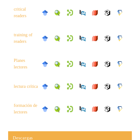
critical
readers
training of
readers
Planes
lectores
lectura crítica
formación de
lectores
Descargas