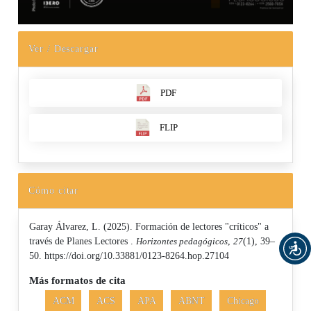
Ver / Descargar
PDF
FLIP
Cómo citar
Garay Álvarez, L. (2025). Formación de lectores "críticos" a
través de Planes Lectores .
Horizontes pedagógicos
,
27
(1), 39–
50. https://doi.org/10.33881/0123-8264.hop.27104
Más formatos de cita
ACM
ACS
APA
ABNT
Chicago