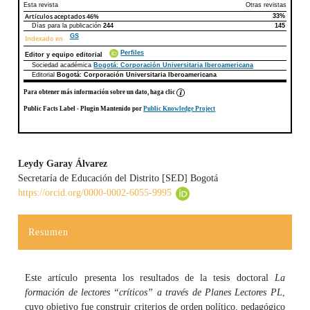
Esta revista
Otras revistas
Artículos aceptados
46%
33%
Días para la publicación
244
145
GS
Indexado en
Perfiles
Editor y equipo editorial
Sociedad académica
Bogotá: Corporación Universitaria Iberoamericana
Editorial
Bogotá: Corporación Universitaria Iberoamericana
Para obtener más información sobre un dato, haga clic
Public Facts Label
- Plugin Mantenido por
Public Knowledge Project
Leydy Garay Álvarez
Secretaría de Educación del Distrito [SED] Bogotá
Contenido principal del artículo
https://orcid.org/0000-0002-6055-9995
Resumen
Este artículo presenta los resultados de la tesis doctoral
La
formación de lectores “críticos” a través de Planes Lectores PL
,
cuyo objetivo fue construir criterios de orden político, pedagógico