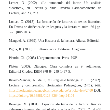
Lerner, D. (2002). «La autonomía del lector. Un análisis
didáctico», en Lectura y Vida. Revista Latinoamericana de
Lectura, año 23, nº 3.
Lomas, C. (2012). La formación de lectores de textos literarios.
En Textos de didáctica de las lenguas y la literatura. núm. 66 | pp.
5-7 | julio 2014
Manguel, A. (1999). Una Historia de la lectura. Alianza Editorial
Piglia, R. (2005). El último lector. Editorial Anagrama.
Plantín, Ch. (2005) L’argumentation. Paris, PUF.
Platón (2003). Diálogos. Obra completa en 9 volúmenes.
Editorial Gredos. ISBN 978-84-249-1487-5.
Ravelo-Méndez, R. de J., y Cuzguen-Chiriboga, E. F. (2022).
Lectura y comprensión. Horizontes Pedagógicos, 24(1), i-iii.
https://horizontespedagogicos.ibero.edu.co/article/view/2480
DOI:
https://doi.org/10.33881/0123-8264.hop.24104
Revenga, M. (2001). Aspectos afectivos de la lectura. Revista
galego-portuguesa de psicoloxía e educación, 2001, 7: 43-48