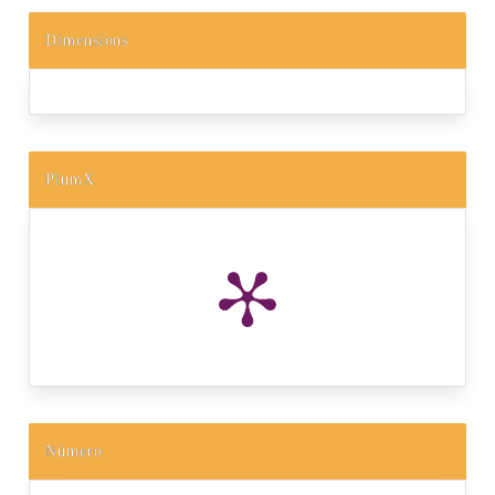
Dimensions
PlumX
Número