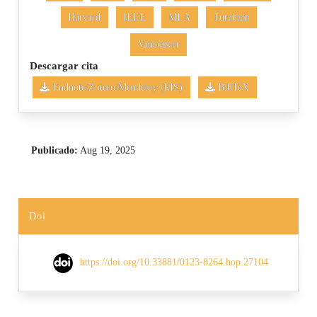
Harvard
IEEE
MLA
Turabian
Vancouver
Descargar cita
Endnote/Zotero/Mendeley (RIS)
BibTeX
Publicado:
Aug 19, 2025
Doi
https://doi.org/10.33881/0123-8264.hop.27104