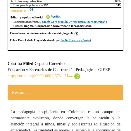
Artículos aceptados
46%
33%
Días para la publicación
152
145
GS
Indexado en
Perfiles
Editor y equipo editorial
Sociedad académica
Bogotá: Corporación Universitaria Iberoamericana
Editorial
Bogotá: Corporación Universitaria Iberoamericana
Para obtener más información sobre un dato, haga clic
Public Facts Label
- Plugin Mantenido por
Public Knowledge Project
Cristina Miled Cepeda Corredor
Educación y Escenarios de Construcción Pedagógica - GIEEP
Contenido principal del artículo
https://orcid.org/0000-0001-6731-5144
Resumen
La pedagogía hospitalaria en Colombia es un campo en
permanente evolución, donde convergen la educación y la
atención integral a niños, niñas y adolescentes en situación de
enfermedad. Su finalidad es apoyar el acceso y la continuidad de