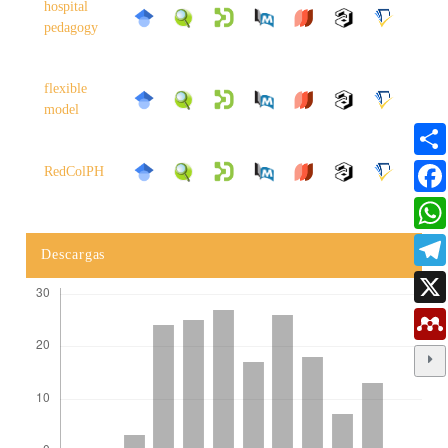
hospital
pedagogy
flexible
model
RedColPH
Descargas