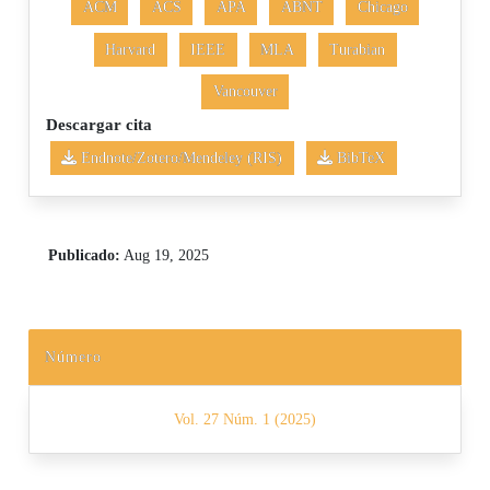
ACM
ACS
APA
ABNT
Chicago
Harvard
IEEE
MLA
Turabian
Vancouver
Descargar cita
Endnote/Zotero/Mendeley (RIS)
BibTeX
Publicado:
Aug 19, 2025
Número
Vol. 27 Núm. 1 (2025)