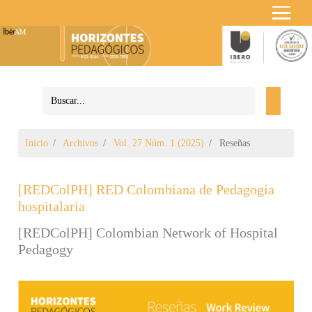
Inicio
Archivos
Vol. 27 Núm. 1 (2025)
Reseñas
[REDColPH] RED Colombiana de Pedagogía
hospitalaria
[REDColPH] Colombian Network of Hospital
Pedagogy
Barra lateral del artículo