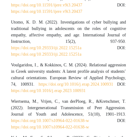
https://doi.org/10.11591/ijere.v9i3.20437
DOI:
https://doi.org/10.11591/ijere.v9i3.20437
Utomo, K. D. M. (2022). Investigations of cyber bullying and
traditional bullying in adolescents on the roles of cognitive
empathy, affective empathy, and age. International Journal of
Instruction, 15(2), 937-950.
https://doi.org/10.29333/iji.2022.15251a
DOI:
https://doi.org/10.29333/iji.2022.15251a
Voulgaridou, I., & Kokkinos, C. M. (2024). Relational aggression
in Greek university students: A latent profile analysis of students’
cultural orientations. European Review of Applied Psychology,
74, 100931.
https://doi.org/10.1016/j.erap.2024.100931
DOI:
https://doi.org/10.1016/j.erap.2023.100931
Wiertsema, M., Vrijen, C., van derPloeg, R., &Kretschmer, T.
(2022). Intergenerational Transmission of Peer Aggression.
Journal of Youth and Adolescence, 51(10), 1901–1913.
https://doi.org/10.1007/s10964-022-01638-w
DOI:
https://doi.org/10.1007/s10964-022-01638-w