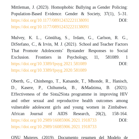
Mittleman, J. (2023). Homophobic Bullying as Gender Policing:
Population-Based Evidence. Gender & Society, 37(1), 5–31.
https://doi.org/10.1177/08912432221138091
DOI:
https://doi.org/10.1177/08912432221138091
Mulvey, K. L., Gönültaş, S., Irdam, G., Carlson, R. G.,
DiStefano, C., & Irvin, M. J. (2021). School and Teacher Factors
That Promote Adolescents’ Bystander Responses to Social
Exclusion. Frontiers in Psychology, 11, 581089. 1
https://doi.org/10.3389/fpsyg.2021.581089
DOI:
https://doi.org/10.3389/fpsyg.2020.581089
Oberth, G., Chinhengo, T., Katsande, T., Mhonde, R., Hanisch,
D., Kasere, P., Chihumela, B., &Madzima, B. (2021).
Effectiveness of the Sista2Sista programme in improving HIV
and other sexual and reproductive health outcomes among
vulnerable adolescent girls and young women in Zimbabwe.
African Journal of AIDS Research, 20(2), 158-164.
https://doi.org/10.2989/16085906.2021.1918733
DOI:
https://doi.org/10.2989/16085906.2021.1918733
ONU Mujeres. (2019). Documento resumen del Modelo de