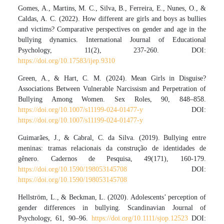
Gomes, A., Martins, M. C., Silva, B., Ferreira, E., Nunes, O., &
Caldas, A. C. (2022). How different are girls and boys as bullies
and victims? Comparative perspectives on gender and age in the
bullying dynamics. International Journal of Educational
Psychology, 11(2), 237-260. DOI:
https://doi.org/10.17583/ijep.9310
Green, A., & Hart, C. M. (2024). Mean Girls in Disguise?
Associations Between Vulnerable Narcissism and Perpetration of
Bullying Among Women. Sex Roles, 90, 848–858.
https://doi.org/10.1007/s11199-024-01477-y
DOI:
https://doi.org/10.1007/s11199-024-01477-y
Guimarães, J., & Cabral, C. da Silva. (2019). Bullying entre
meninas: tramas relacionais da construção de identidades de
gênero. Cadernos de Pesquisa, 49(171), 160-179.
https://doi.org/10.1590/198053145708
DOI:
https://doi.org/10.1590/198053145708
Hellström, L., & Beckman, L. (2020). Adolescents’ perception of
gender differences in bullying. Scandinavian Journal of
Psychology, 61, 90–96.
https://doi.org/10.1111/sjop.12523
DOI: