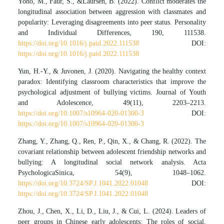
Yoho, M., Faur, S., &Laursen, B. (2022). Conflict moderates the
longitudinal association between aggression with classmates and
popularity: Leveraging disagreements into peer status. Personality
and Individual Differences, 190, 111538.
https://doi.org/10.1016/j.paid.2022.111538
DOI:
https://doi.org/10.1016/j.paid.2022.111538
Yun, H.-Y., & Juvonen, J. (2020). Navigating the healthy context
paradox: Identifying classroom characteristics that improve the
psychological adjustment of bullying victims. Journal of Youth
and Adolescence, 49(11), 2203–2213.
https://doi.org/10.1007/s10964-020-01300-3
DOI:
https://doi.org/10.1007/s10964-020-01300-3
Zhang, Y., Zhang, Q., Ren, P., Qin, X., & Chang, R. (2022). The
covariant relationship between adolescent friendship networks and
bullying: A longitudinal social network analysis. Acta
PsychologicaSinica, 54(9), 1048–1062.
https://doi.org/10.3724/SP.J.1041.2022.01048
DOI:
https://doi.org/10.3724/SP.J.1041.2022.01048
Zhou, J., Chen, X., Li, D., Liu, J., & Cui, L. (2024). Leaders of
peer groups in Chinese early adolescents: The roles of social,