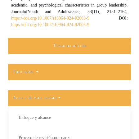
academic, and psychological characteristics in group leadership.
JournalofYouth and Adolescence, 53(11), 2151–2164.
https://doi.org/10.1007/s10964-024-02003-9
DOI:
https://doi.org/10.1007/s10964-024-02003-9
Enviar un artículo
Tutoriales
Acerca de esta revista
Enfoque y alcance
Proceso de revisión por pares