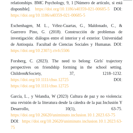
relationships. BMC Psychology, 9, 1 [Número de artículo, si está
disponible].
https://doi.org/10.1186/s40359-021-00685-5
DOI:
https://doi.org/10.1186/s40359-021-00685-5
Eschenhagen, M. L., Vélez-Cuartas, G., Maldonado, C., &
Guerrero Pino, G. (2018). Construcción de problemas de
investigación: diálogos entre el interior y el exterior. Universidad
de Antioquia. Facultad de Ciencias Sociales y Humanas. DOI:
https://doi.org/10.2307/j.ctvfc5506
Forsberg, C. (2023). The need to belong: Girls' trajectory
perspectives on friendship forming in the school setting.
Children&Society, 37, 1218–1232.
https://doi.org/10.1111/chso.12725
DOI:
https://doi.org/10.1111/chso.12725
García, L., y Velandia, W (2023) Cultura de paz y no violencia:
una revisión de la literatura desde la cátedra de la paz.Inclusión Y
Desarrollo, 10(1), 63-75.
https://doi.org/10.26620/uniminuto.inclusion.10.1.2023.63-75
DOI:
https://doi.org/10.26620/uniminuto.inclusion.10.1.2023.63-
75