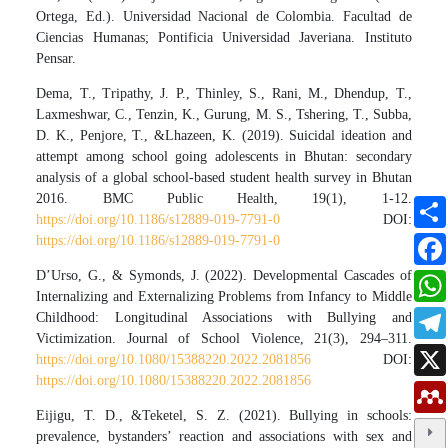
Ortega, Ed.). Universidad Nacional de Colombia. Facultad de
Ciencias Humanas; Pontificia Universidad Javeriana. Instituto
Pensar.
Dema, T., Tripathy, J. P., Thinley, S., Rani, M., Dhendup, T.,
Laxmeshwar, C., Tenzin, K., Gurung, M. S., Tshering, T., Subba,
D. K., Penjore, T., &Lhazeen, K. (2019). Suicidal ideation and
attempt among school going adolescents in Bhutan: secondary
analysis of a global school-based student health survey in Bhutan
2016. BMC Public Health, 19(1), 1-12.
https://doi.org/10.1186/s12889-019-7791-0
DOI:
https://doi.org/10.1186/s12889-019-7791-0
D’Urso, G., & Symonds, J. (2022). Developmental Cascades of
Internalizing and Externalizing Problems from Infancy to Middle
Childhood: Longitudinal Associations with Bullying and
Victimization. Journal of School Violence, 21(3), 294–311.
https://doi.org/10.1080/15388220.2022.2081856
DOI:
https://doi.org/10.1080/15388220.2022.2081856
Eijigu, T. D., &Teketel, S. Z. (2021). Bullying in schools:
prevalence, bystanders’ reaction and associations with sex and