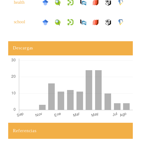
health
school
Descargas
Referencias
Detalles del artículo