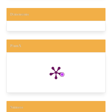
Dimensions
PlumX
Número