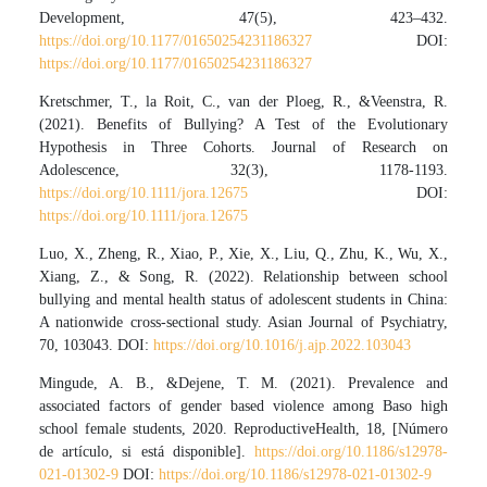
Development, 47(5), 423–432.
https://doi.org/10.1177/01650254231186327
DOI:
https://doi.org/10.1177/01650254231186327
Kretschmer, T., la Roit, C., van der Ploeg, R., &Veenstra, R.
(2021). Benefits of Bullying? A Test of the Evolutionary
Hypothesis in Three Cohorts. Journal of Research on
Adolescence, 32(3), 1178-1193.
https://doi.org/10.1111/jora.12675
DOI:
https://doi.org/10.1111/jora.12675
Luo, X., Zheng, R., Xiao, P., Xie, X., Liu, Q., Zhu, K., Wu, X.,
Xiang, Z., & Song, R. (2022). Relationship between school
bullying and mental health status of adolescent students in China:
A nationwide cross-sectional study. Asian Journal of Psychiatry,
70, 103043. DOI:
https://doi.org/10.1016/j.ajp.2022.103043
Mingude, A. B., &Dejene, T. M. (2021). Prevalence and
associated factors of gender based violence among Baso high
school female students, 2020. ReproductiveHealth, 18, [Número
de artículo, si está disponible].
https://doi.org/10.1186/s12978-
021-01302-9
DOI:
https://doi.org/10.1186/s12978-021-01302-9