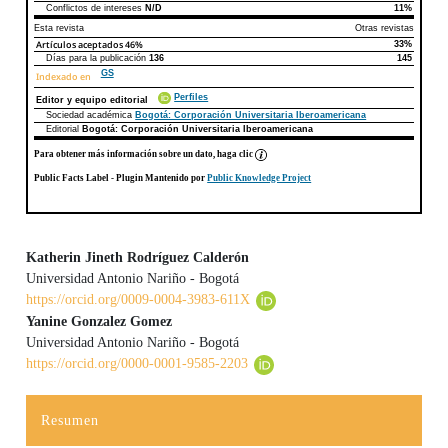
Conflictos de intereses
N/D
11%
Esta revista
Otras revistas
Artículos aceptados
46%
33%
Días para la publicación
136
145
GS
Indexado en
Perfiles
Editor y equipo editorial
Sociedad académica
Bogotá: Corporación Universitaria Iberoamericana
Editorial
Bogotá: Corporación Universitaria Iberoamericana
Para obtener más información sobre un dato, haga clic
Public Facts Label
- Plugin Mantenido por
Public Knowledge Project
Katherin Jineth Rodríguez Calderón
Universidad Antonio Nariño - Bogotá
Contenido principal del artículo
https://orcid.org/0009-0004-3983-611X
Yanine Gonzalez Gomez
Universidad Antonio Nariño - Bogotá
https://orcid.org/0000-0001-9585-2203
Resumen