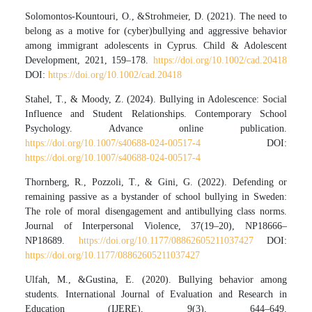
Solomontos-Kountouri, O., &Strohmeier, D. (2021). The need to
belong as a motive for (cyber)bullying and aggressive behavior
among immigrant adolescents in Cyprus. Child & Adolescent
Development, 2021, 159–178.
https://doi.org/10.1002/cad.20418
DOI:
https://doi.org/10.1002/cad.20418
Stahel, T., & Moody, Z. (2024). Bullying in Adolescence: Social
Influence and Student Relationships. Contemporary School
Psychology. Advance online publication.
https://doi.org/10.1007/s40688-024-00517-4
DOI:
https://doi.org/10.1007/s40688-024-00517-4
Thornberg, R., Pozzoli, T., & Gini, G. (2022). Defending or
remaining passive as a bystander of school bullying in Sweden:
The role of moral disengagement and antibullying class norms.
Journal of Interpersonal Violence, 37(19–20), NP18666–
NP18689.
https://doi.org/10.1177/08862605211037427
DOI:
https://doi.org/10.1177/08862605211037427
Ulfah, M., &Gustina, E. (2020). Bullying behavior among
students. International Journal of Evaluation and Research in
Education (IJERE), 9(3), 644–649.