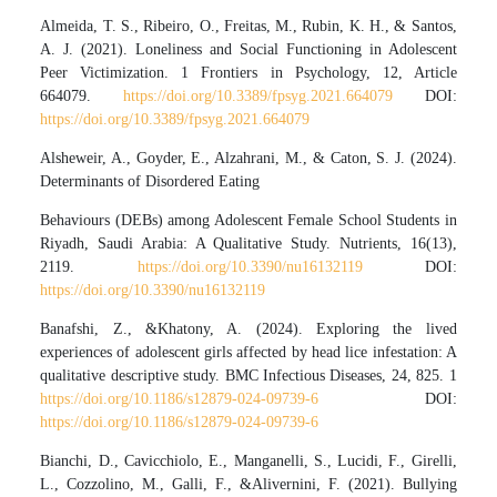
Almeida, T. S., Ribeiro, O., Freitas, M., Rubin, K. H., & Santos,
A. J. (2021). Loneliness and Social Functioning in Adolescent
Peer Victimization. 1 Frontiers in Psychology, 12, Article
664079.
https://doi.org/10.3389/fpsyg.2021.664079
DOI:
https://doi.org/10.3389/fpsyg.2021.664079
Alsheweir, A., Goyder, E., Alzahrani, M., & Caton, S. J. (2024).
Determinants of Disordered Eating
Behaviours (DEBs) among Adolescent Female School Students in
Riyadh, Saudi Arabia: A Qualitative Study. Nutrients, 16(13),
2119.
https://doi.org/10.3390/nu16132119
DOI:
https://doi.org/10.3390/nu16132119
Banafshi, Z., &Khatony, A. (2024). Exploring the lived
experiences of adolescent girls affected by head lice infestation: A
qualitative descriptive study. BMC Infectious Diseases, 24, 825. 1
https://doi.org/10.1186/s12879-024-09739-6
DOI:
https://doi.org/10.1186/s12879-024-09739-6
Bianchi, D., Cavicchiolo, E., Manganelli, S., Lucidi, F., Girelli,
L., Cozzolino, M., Galli, F., &Alivernini, F. (2021). Bullying