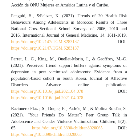
Acción de ONU Mujeres en América Latina y el Caribe.
Pengpid, S., &Peltzer, K. (2021). Trends of 20 Health Risk
Behaviours Among Adolescents in Morocco: Results of Three
National Cross-Sectional School Surveys of 2006, 2010 and
2016. International Journal of General Medicine, 14, 1611-1619.
https://doi.org/10.2147/IJGM.S283137
DOI:
https://doi.org/10.2147/IJGM.S283137
Perret, L. C., King, M., Ouellet-Morin, I., & Geoffroy, M.-C.
(2021). Perceived friend support buffers against symptoms of
depression in peer victimized adolescents: Evidence from a
population-based cohort in South Korea. Journal of Affective
Disorders. Advance online publication.
https://doi.org/10.1016/j.jad.2021.04.078
DOI:
https://doi.org/10.1016/j.jad.2021.04.078
Racionero-Plaza, S., Duque, E., Padrós, M., & Molina Roldán, S.
(2021). “Your Friends Do Matter”: Peer Group Talk in
Adolescence and Gender Violence Victimization. Children, 8(2),
65.
https://doi.org/10.3390/children8020065
DOI:
https://doi.org/10.3390/children8020065