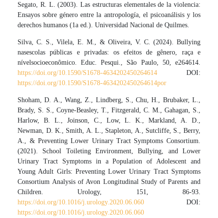
Segato, R. L. (2003). Las estructuras elementales de la violencia:
Ensayos sobre género entre la antropología, el psicoanálisis y los
derechos humanos (1a ed.). Universidad Nacional de Quilmes.
Silva, C. S., Vilela, E. M., & Oliveira, V. C. (2024). Bullying
nasescolas públicas e privadas: os efeitos de gênero, raça e
nívelsocioeconômico. Educ. Pesqui., São Paulo, 50, e264614.
https://doi.org/10.1590/S1678-4634202450264614
DOI:
https://doi.org/10.1590/S1678-4634202450264614por
Shoham, D. A., Wang, Z., Lindberg, S., Chu, H., Brubaker, L.,
Brady, S. S., Coyne-Beasley, T., Fitzgerald, C. M., Gahagan, S.,
Harlow, B. L., Joinson, C., Low, L. K., Markland, A. D.,
Newman, D. K., Smith, A. L., Stapleton, A., Sutcliffe, S., Berry,
A., & Preventing Lower Urinary Tract Symptoms Consortium.
(2021). School Toileting Environment, Bullying, and Lower
Urinary Tract Symptoms in a Population of Adolescent and
Young Adult Girls: Preventing Lower Urinary Tract Symptoms
Consortium Analysis of Avon Longitudinal Study of Parents and
Children. Urology, 151, 86-93.
https://doi.org/10.1016/j.urology.2020.06.060
DOI:
https://doi.org/10.1016/j.urology.2020.06.060