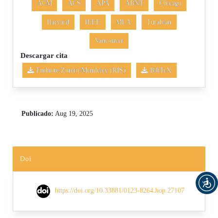
ACM
ACS
APA
ABNT
Chicago
Harvard
IEEE
MLA
Turabian
Vancouver
Descargar cita
Endnote/Zotero/Mendeley (RIS)
BibTeX
Publicado:
Aug 19, 2025
Doi
https://doi.org/10.33881/0123-8264.hop.27107