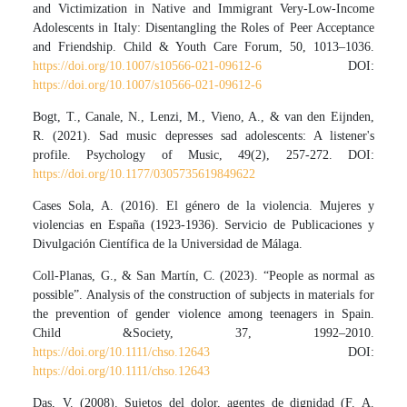
and Victimization in Native and Immigrant Very-Low-Income
Adolescents in Italy: Disentangling the Roles of Peer Acceptance
and Friendship. Child & Youth Care Forum, 50, 1013–1036.
https://doi.org/10.1007/s10566-021-09612-6
DOI:
https://doi.org/10.1007/s10566-021-09612-6
Bogt, T., Canale, N., Lenzi, M., Vieno, A., & van den Eijnden,
R. (2021). Sad music depresses sad adolescents: A listener's
profile. Psychology of Music, 49(2), 257-272. DOI:
https://doi.org/10.1177/0305735619849622
Cases Sola, A. (2016). El género de la violencia. Mujeres y
violencias en España (1923-1936). Servicio de Publicaciones y
Divulgación Científica de la Universidad de Málaga.
Coll-Planas, G., & San Martín, C. (2023). “People as normal as
possible”. Analysis of the construction of subjects in materials for
the prevention of gender violence among teenagers in Spain.
Child &Society, 37, 1992–2010.
https://doi.org/10.1111/chso.12643
DOI:
https://doi.org/10.1111/chso.12643
Das, V. (2008). Sujetos del dolor, agentes de dignidad (F. A.