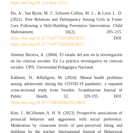
https://doi.org/10.1111/sjop.12523
Hu, A., Van Ryzin, M. J., Schweer-Collins, M. L., & Leve, L. D.
(2021). Peer Relations and Delinquency Among Girls in Foster
Care Following a Skill-Building Preventive Intervention. Child
Maltreatment, 26(2), 205–215.
https://doi.org/10.1177/1077559520923033
DOI:
https://doi.org/10.1177/1077559520923033
Jiménez Becerra, A. (2004). El estado del arte en la investigación
en las ciencias sociales. En La práctica investigativa en ciencias
sociales. UPN, Universidad Pedagógica Nacional.
Källmen, H., &Hallgren, M. (2024). Mental health problems
among adolescents during the COVID-19 pandemic: a repeated
cross-sectional study from Sweden. Scandinavian Journal of
Public Health, 52, 329-335. DOI:
https://doi.org/10.1177/14034948231219832
Kim, J., &Cillessen, A. H. N. (2023). Prospective associations of
prosocial behavior and aggression with social preference:
Moderation by classroom levels of peer-perceived liking and
disliking by the teacher. International Journal of Behavioral