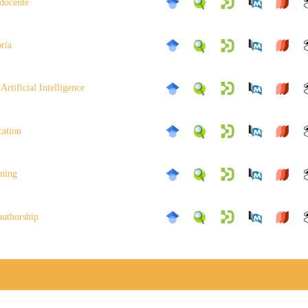
docente
oría
Artificial Intelligence
cation
ining
authorship