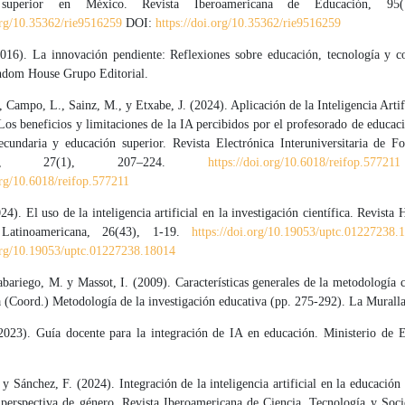
 superior en México. Revista Iberoamericana de Educación, 95(
.org/10.35362/rie9516259
DOI:
https://doi.org/10.35362/rie9516259
016). La innovación pendiente: Reflexiones sobre educación, tecnología y c
dom House Grupo Editorial.
 Campo, L., Sainz, M., y Etxabe, J. (2024). Aplicación de la Inteligencia Artif
os beneficios y limitaciones de la IA percibidos por el profesorado de educac
ecundaria y educación superior. Revista Electrónica Interuniversitaria de F
orado, 27(1), 207–224.
https://doi.org/10.6018/reifop.577211
org/10.6018/reifop.577211
24). El uso de la inteligencia artificial en la investigación científica. Revista H
 Latinoamericana, 26(43), 1-19.
https://doi.org/10.19053/uptc.01227238.
.org/10.19053/uptc.01227238.18014
abariego, M. y Massot, I. (2009). Características generales de la metodología c
 (Coord.) Metodología de la investigación educativa (pp. 275-292). La Muralla
(2023). Guía docente para la integración de IA en educación. Ministerio de 
 y Sánchez, F. (2024). Integración de la inteligencia artificial en la educación
n perspectiva de género. Revista Iberoamericana de Ciencia, Tecnología y Soc