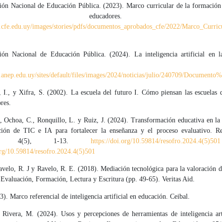
ión Nacional de Educación Pública. (2023). Marco curricular de la formación
s educadores. AN
.cfe.edu.uy/images/stories/pdfs/documentos_aprobados_cfe/2022/Marco_Curri
ión Nacional de Educación Pública. (2024). La inteligencia artificial en l
.anep.edu.uy/sites/default/files/images/2024/noticias/julio/240709/Documento
 I., y Xifra, S. (2002). La escuela del futuro I. Cómo piensan las escuelas 
res.
, Ochoa, C., Ronquillo, L. y Ruiz, J. (2024). Transformación educativa en la
ión de TIC e IA para fortalecer la enseñanza y el proceso evaluativo. Re
riza, 4(5), 1-13.
https://doi.org/10.59814/resofro.2024.4(5)501
org/10.59814/resofro.2024.4(5)501
avelo, R. J y Ravelo, R. E. (2018). Mediación tecnológica para la valoración d
 Evaluación, Formación, Lectura y Escritura (pp. 49-65). Veritas Aid.
3). Marco referencial de inteligencia artificial en educación. Ceibal.
 Rivera, M. (2024). Usos y percepciones de herramientas de inteligencia arti