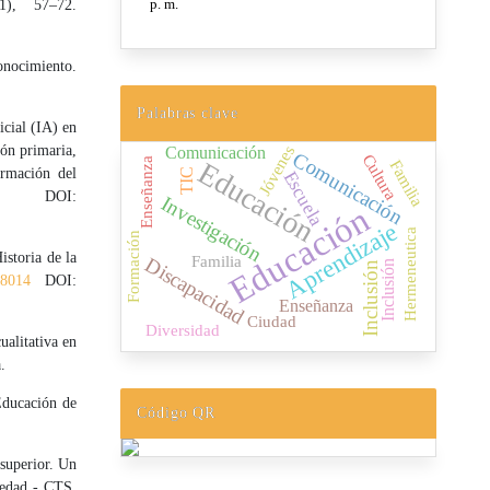
1), 57–72.
onocimiento.
Palabras clave
icial (IA) en
ión primaria,
Jóvenes
Comunicación
Comunicación
Cultura
Educación
Enseñanza
Familia
ormación del
TIC
Escuela
DOI:
Investigación
Educación
Aprendizaje
Hermeneutica
Formación
istoria de la
Familia
Discapacidad
Inclusión
Inclusión
18014
DOI:
Enseñanza
Ciudad
Diversidad
ualitativa en
.
Educación de
Código QR
 superior. Un
iedad - CTS,