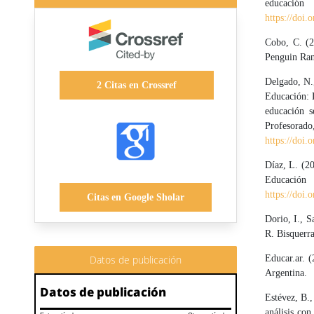
educación
https://doi
Cobo, C. (2
Penguin Ran
Delgado, N.,
2
Citas en Crossref
Educación: L
educación s
Profes
https://doi.
Díaz, L. (20
Educación
https://doi
Citas en Google Sholar
Dorio, I., S
R. Bisquerra
Educar.ar. 
Datos de publicación
Argentina.
Datos de publicación
Estévez, B.,
análisis co