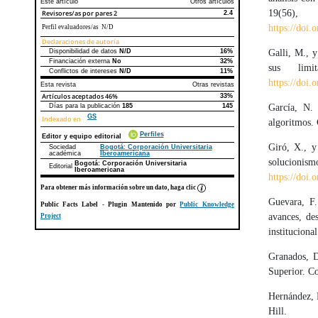
Este artículo
Otros artículos
19(5
Revisores/as por pares
2
2.4
https://doi
Perfil evaluadores/as N/D
Declaraciones de autoría
Galli, M., 
Disponibilidad de datos
N/D
16%
Declaraciones de autoría
Este artículo
Otros artículos
Financiación externa
No
32%
sus limi
Conflictos de intereses
N/D
11%
https://doi.
Esta revista
Otras revistas
Artículos aceptados
46%
33%
García, N. 
Días para la publicación
185
145
GS
Indexado en
algoritmos
Perfiles
Editor y equipo editorial
Giró, X., y
Sociedad
Bogotá: Corporación Universitaria
académica
Iberoamericana
solucionis
Bogotá: Corporación Universitaria
Editorial
Iberoamericana
https://doi
Para obtener más información sobre un dato, haga clic
Guevara, F.
Public Facts Label
- Plugin Mantenido por
Public Knowledge
avances, des
Project
instituciona
Granados, D
Superior. Co
Hernández, R
Hill.