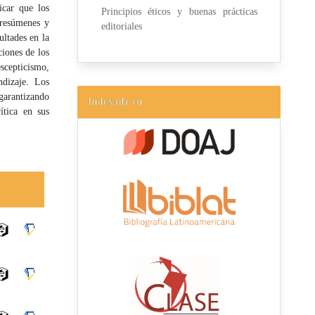
icar que los
Principios éticos y buenas prácticas
 resúmenes y
editoriales
ultades en la
ciones de los
escepticismo,
ndizaje. Los
 garantizando
Indexada en
ítica en sus