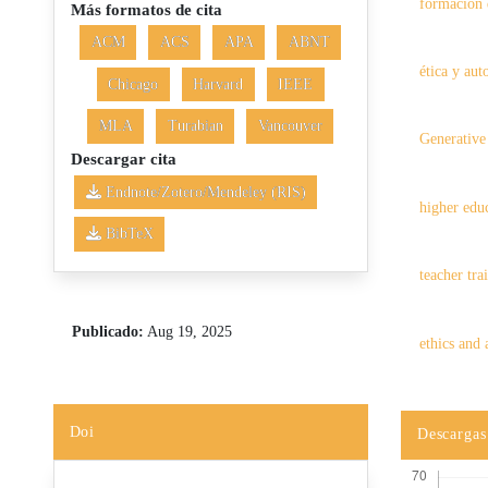
formación 
Más formatos de cita
ACM
ACS
APA
ABNT
ética y aut
Chicago
Harvard
IEEE
MLA
Turabian
Vancouver
Generative 
Descargar cita
Endnote/Zotero/Mendeley (RIS)
higher edu
BibTeX
teacher tra
Publicado:
Aug 19, 2025
ethics and 
Doi
Descargas