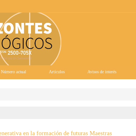
Número actual
Artículos
Avisos de interés
Generativa en la formación de futuras Maestras