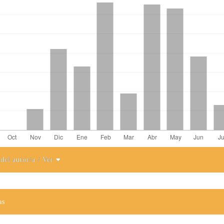
 del autor/a
/ Ver
el artículo
as