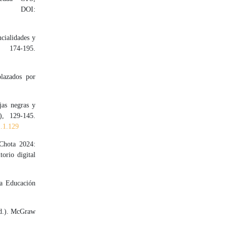
OI:
cialidades y
 174-195.
plazados por
jas negras y
), 129-145.
1.1.129
 Chota 2024:
torio digital
la Educación
 ed.). McGraw