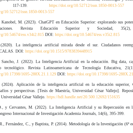
6), 117-139.
https://doi.org/10.52712/issn.1850-0013-557
D
.org/10.52712/issn.1850-0013-557
y Kanobel, M. (2023). ChatGPT en Educación Superior: explorando sus poten
taciones. Revista Educación Superior y Sociedad, 35(2),
org/10.54674/ess.v34i2.815
DOI:
https://doi.org/10.54674/ess.v35i2.815
(2020). La inteligencia artificial mirada desde el sur. Ciudadanos reem
. CALAS. DOI:
https://doi.org/10.1515/9783839448915
 Sancho, J. (2022). La Inteligencia Artificial en la educación. Big data, ca
mo tecnológico. Revista Latinoamericana de Tecnología Educativa, 21(1
.org/10.17398/1695-288X.21.1.129
DOI:
https://doi.org/10.17398/1695-288X.2
 (2024). Aplicación de la inteligencia artificial en la educación superior,
afíos y perspectivas. [Tesis de Maestría, Universidad César Vallejo]. Reposi
l Universidad César Vallejo.
https://hdl.handle.net/20.500.12692/151635
., y Cervantes, M. (2022). La Inteligencia Artificial y su Repercusión en 
ngreso Internacional de Investigación Academia Journals, 14(6), 395-399.
., Fernández, C., y Baptista, P. (2014). Metodología de la Investigación (6ª