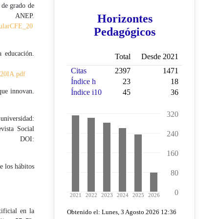
 de grado de
EP.
cularCFE_20
a educación.
%20IA.pdf
que innovan.
 universidad:
vista Social
DOI:
e los hábitos
ficial en la