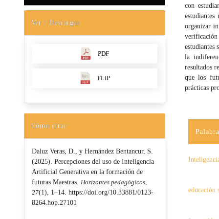
con estudia
estudiantes
Ver / Descargar
organizar in
verificación
estudiantes 
PDF
la indifere
resultados r
que los fut
FLIP
prácticas pr
Cómo citar
Palabra
Daluz Veras, D., y Hernández Bentancur, S.
Inteligenci
(2025). Percepciones del uso de Inteligencia
Artificial Generativa en la formación de
futuras Maestras.
Horizontes pedagógicos
,
educación 
27
(1), 1–14. https://doi.org/10.33881/0123-
8264.hop.27101