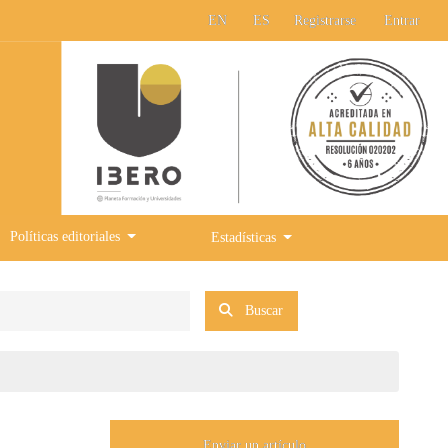
EN
ES
Registrarse
Entrar
Políticas editoriales
Estadísticas
Buscar
Enviar un artículo