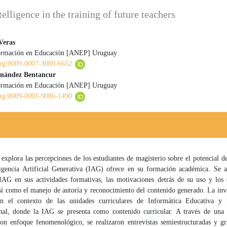
telligence in the training of future teachers
Veras
ormación en Educación [ANEP] Uruguay
 principal del artículo
.org/0009-0007-3089-6652
rnández Bentancur
ormación en Educación [ANEP] Uruguay
.org/0009-0001-9086-1490
 explora las percepciones de los estudiantes de magisterio sobre el potencial d
ligencia Artificial Generativa (IAG) ofrece en su formación académica. Se 
 IAG en sus actividades formativas, las motivaciones detrás de su uso y los 
sí como el manejo de autoría y reconocimiento del contenido generado. La inv
en el contexto de las unidades curriculares de Informática Educativa y
al, donde la IAG se presenta como contenido curricular. A través de una
 con enfoque fenomenológico, se realizaron entrevistas semiestructuradas y gr