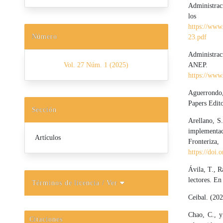
Administrac
lo
https://www
Número
23.pdf
Administrac
Vol. 27 Núm. 1 (2025)
ANEP.
https://www
Aguerrondo,
Papers Edito
Sección
Arellano, S.
implementac
Artículos
Fronte
https://doi.
Ávila, T., R
lectores. En
Términos de licencia
/ Ver
Ceibal. (202
Chao, C., y
Citaciones