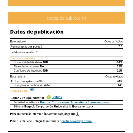
Datos de publicación
Datos de publicación
Este artículo
Otros artículos
Revisores/as por pares
0
2.4
Perfil evaluadores/as N/D
Declaraciones de autoría
Disponibilidad de datos
N/D
16%
Declaraciones de autoría
Este artículo
Otros artículos
Financiación externa
No
32%
Conflictos de intereses
N/D
11%
Esta revista
Otras revistas
Artículos aceptados
46%
33%
Días para la publicación
4252
145
GS
Indexado en
Perfiles
Editor y equipo editorial
Sociedad académica
Bogotá: Corporación Universitaria Iberoamericana
Editorial
Bogotá: Corporación Universitaria Iberoamericana
Para obtener más información sobre un dato, haga clic
Public Facts Label
- Plugin Mantenido por
Public Knowledge Project