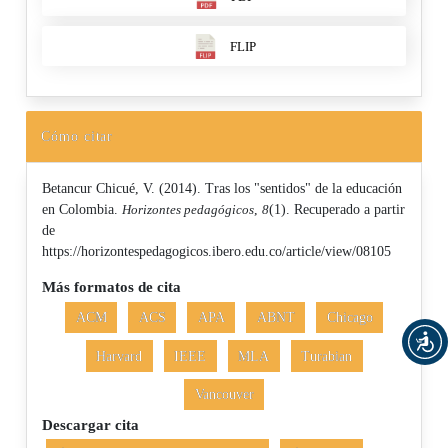
FLIP
Cómo citar
Betancur Chicué, V. (2014). Tras los "sentidos" de la educación
en Colombia.
Horizontes pedagógicos
,
8
(1). Recuperado a partir
de
https://horizontespedagogicos.ibero.edu.co/article/view/08105
Más formatos de cita
ACM
ACS
APA
ABNT
Chicago
Harvard
IEEE
MLA
Turabian
Vancouver
Descargar cita