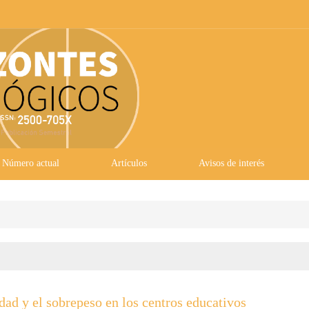
Número actual
Artículos
Avisos de interés
dad y el sobrepeso en los centros educativos