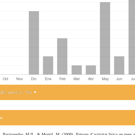
 del autor/a
/ Ver
el artículo
as
, Barriopedro, M.ªI., & Montil, M. (2008). Patrons d’activitat física en nens