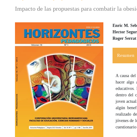
Impacto de las propuestas para combatir la obesi
Enric M. Seb
Hector Segu
Barra lateral del artículo
Contenido
Roger Serrat
Resumen
A causa del
hacer algo 
educativos. 
dentro del c
joven actual
algún benef
realizado d
jóvenes de l
cuestionario