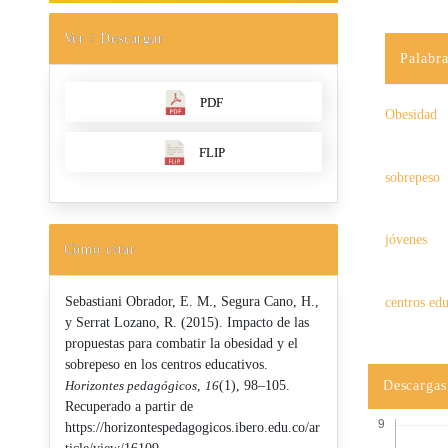
Ver / Descargar
Palabra
PDF
Obesidad
FLIP
sobrepeso
jóvenes
Cómo citar
Sebastiani Obrador, E. M., Segura Cano, H.,
centros ed
y Serrat Lozano, R. (2015). Impacto de las
propuestas para combatir la obesidad y el
sobrepeso en los centros educativos.
Descargas
Horizontes pedagógicos
,
16
(1), 98–105.
Recuperado a partir de
https://horizontespedagogicos.ibero.edu.co/ar