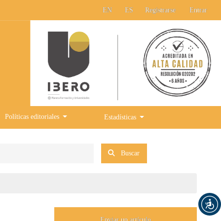
EN
ES
Registrarse
Entrar
Políticas editoriales
Estadísticas
Buscar
Enviar un artículo