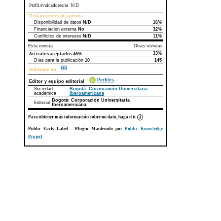
Perfil evaluadores/as N/D
Declaraciones de autoría
Disponibilidad de datos
N/D
16%
Declaraciones de autoría
Este artículo
Otros artículos
Financiación externa
No
32%
Conflictos de intereses
N/D
11%
Esta revista
Otras revistas
Artículos aceptados
46%
33%
Días para la publicación
10
145
GS
Indexado en
Perfiles
Editor y equipo editorial
Sociedad
Bogotá: Corporación Universitaria
académica
Iberoamericana
Bogotá: Corporación Universitaria
Editorial
Iberoamericana
Para obtener más información sobre un dato, haga clic
Public Facts Label
- Plugin Mantenido por
Public Knowledge
Project