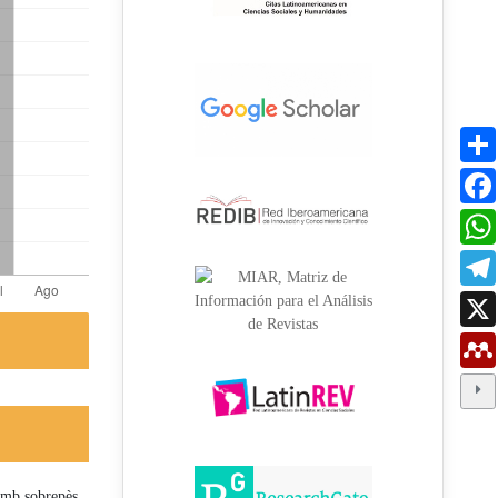
 amb sobrepès