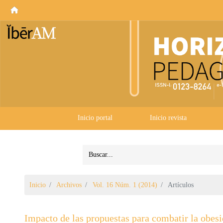
Inicio portal
Inicio revista
Inicio
Archivos
Vol. 16 Núm. 1 (2014)
Artículos
Impacto de las propuestas para combatir la obesi