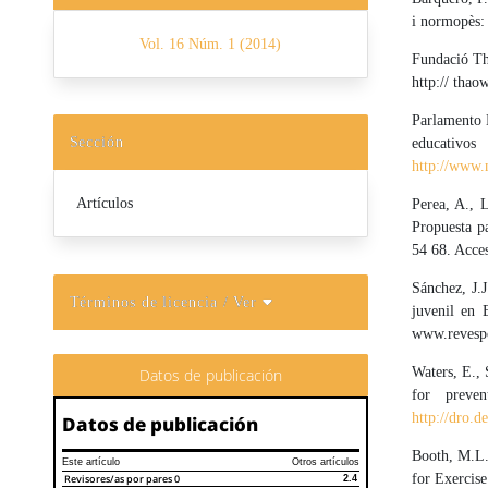
i normopès: 
Vol. 16 Núm. 1 (2014)
Fundació Tha
http:// thao
Parlamento 
Sección
educ
http://www.
Artículos
Perea, A., 
Propuesta pa
54 68. Acce
Sánchez, J.J
Términos de licencia
/ Ver
juvenil en 
www.revespca
Waters, E.,
Datos de publicación
for preve
http://dro.
Datos de publicación
Booth, M.L. 
Este artículo
Otros artículos
for Exercise
Revisores/as por pares
0
2.4