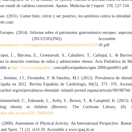
un estudi de validesa concurrent. Apunts. Medicina de l’esport: 159, 127-134.
o. (2011). Comer bien, córrer y ser positivo, los antidotos contra la obesidad.
web.com/
Europeo. (2014). Informe sobre el patrimonio gastronómico europeo: aspectos 
ativos (2013/2181(INI)). Accessi
munideporte.com/imagenes/documentacion/ficheros/01E29
45.pdf
López, L., Bárcena, E., Greenawalt, S., Caballero, T., Carbajal, L. & Barrios
ra la atención continua de niños y adolescentes obesos. Acta Pediátrica de M
sible a
http://www.medigraphic
. com/pdfs/actpedmex/apm 2009/apm091i.pdf.
., Jiménez, J.J., Fernández, F. & Sánchez, M.J. (2012). Prevalencia de obesid
España en 2012. Revista Española de Cardiología, 66(5), 371- 376. Accessib
rdiol.org/es/prevalencia-obesidad- infantil-juvenil espana/articulo/90198744/
 Summerbell, C., Edmunds, L., Kelly, S., Brown, T., & Campbell, K. (2013). I
nting obesity in children (Review). The Cochrane Library, (8). A
deakin.edu.au/view/DU:30046189
.
(2000). Assessment of Physical Activity: An International Perspective. Resea
 and Sport, 71 (2): s114 20. Accessible a www.ipaq.ki.se