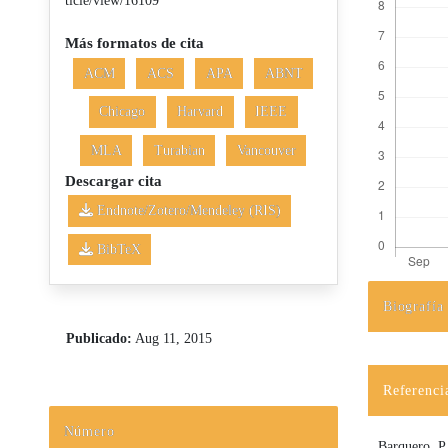
ticle/view/16109
Más formatos de cita
ACM
ACS
APA
ABNT
Chicago
Harvard
IEEE
MLA
Turabian
Vancouver
Descargar cita
Endnote/Zotero/Mendeley (RIS)
BibTeX
Biografía
Detalles d
Publicado:
Aug 11, 2015
Referenci
Número
Barquero, P.