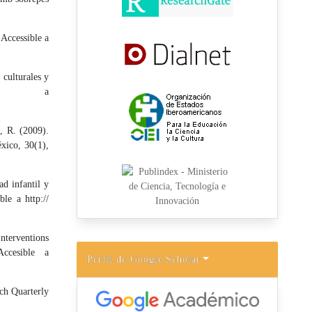
 Accessible a
culturales y
ble a
, R. (2009).
éxico, 30(1),
ad infantil y
le a http://
nterventions
ccesible a
Perfil de Google Scholar
rch Quarterly