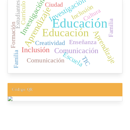
Investigación
Investigación
Estudiantes
Currículo
Ciudad
Inclusión
Aprendizaje
Cultura
Educación
Familia
Formación
Educación
Aprendizaje
Enseñanza
Creatividad
Inclusión
Comunicación
Familia
Escuela
TIC
Comunicación
Código QR