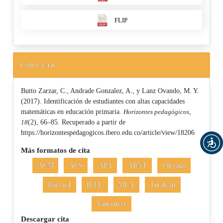
FLIP
Cómo citar
Butto Zarzar, C., Andrade Gonzalez, A., y Lanz Ovando, M. Y.
(2017). Identificación de estudiantes con altas capacidades
matemáticas en educación primaria.
Horizontes pedagógicos
,
18
(2), 66–85. Recuperado a partir de
https://horizontespedagogicos.ibero.edu.co/article/view/18206
Más formatos de cita
ACM
ACS
APA
ABNT
Chicago
Harvard
IEEE
MLA
Turabian
Vancouver
Descargar cita