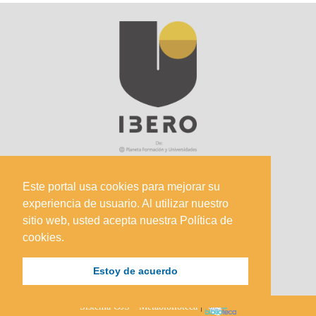
Este portal usa cookies para mejorar su
experiencia de usuario. Al utilizar nuestro
Sede Principal
sitio web, usted acepta nuestra Política de
Calle 67 #5-27; Bogotá, Colombia.
cookies.
+57 (601) 742 6582 Opción 1
Estoy de acuerdo
+57 301 307 8410
Sistema OJS - Metabiblioteca
|