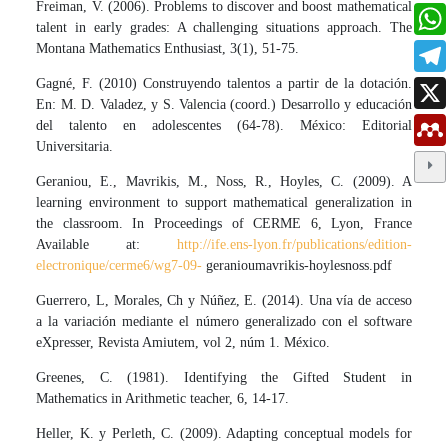
Freiman, V. (2006). Problems to discover and boost mathematical
talent in early grades: A challenging situations approach. The
Montana Mathematics Enthusiast, 3(1), 51-75.
Gagné, F. (2010) Construyendo talentos a partir de la dotación.
En: M. D. Valadez, y S. Valencia (coord.) Desarrollo y educación
del talento en adolescentes (64-78). México: Editorial
Universitaria.
Geraniou, E., Mavrikis, M., Noss, R., Hoyles, C. (2009). A
learning environment to support mathematical generalization in
the classroom. In Proceedings of CERME 6, Lyon, France
Available at:
http://ife.ens-lyon.fr/publications/edition-
electronique/cerme6/wg7-09-
geranioumavrikis-hoylesnoss.pdf
Guerrero, L, Morales, Ch y Núñez, E. (2014). Una vía de acceso
a la variación mediante el número generalizado con el software
eXpresser, Revista Amiutem, vol 2, núm 1. México.
Greenes, C. (1981). Identifying the Gifted Student in
Mathematics in Arithmetic teacher, 6, 14-17.
Heller, K. y Perleth, C. (2009). Adapting conceptual models for