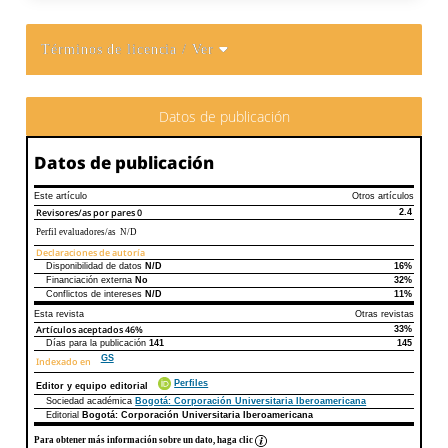
Términos de licencia
/ Ver
Datos de publicación
Datos de publicación
Este artículo
Otros artículos
Revisores/as por pares
0
2.4
Perfil evaluadores/as N/D
Declaraciones de autoría
Disponibilidad de datos
N/D
16%
Declaraciones de autoría
Este artículo
Otros artículos
Financiación externa
No
32%
Conflictos de intereses
N/D
11%
Esta revista
Otras revistas
Artículos aceptados
46%
33%
Días para la publicación
141
145
GS
Indexado en
Perfiles
Editor y equipo editorial
Sociedad académica
Bogotá: Corporación Universitaria Iberoamericana
Editorial
Bogotá: Corporación Universitaria Iberoamericana
Para obtener más información sobre un dato, haga clic