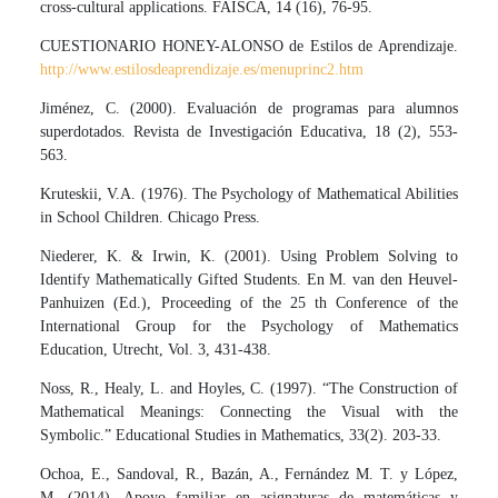
cross-cultural applications. FAISCA, 14 (16), 76-95.
CUESTIONARIO HONEY-ALONSO de Estilos de Aprendizaje.
http://www.estilosdeaprendizaje.es/menuprinc2.htm
Jiménez, C. (2000). Evaluación de programas para alumnos
superdotados. Revista de Investigación Educativa, 18 (2), 553-
563.
Kruteskii, V.A. (1976). The Psychology of Mathematical Abilities
in School Children. Chicago Press.
Niederer, K. & Irwin, K. (2001). Using Problem Solving to
Identify Mathematically Gifted Students. En M. van den Heuvel-
Panhuizen (Ed.), Proceeding of the 25 th Conference of the
International Group for the Psychology of Mathematics
Education, Utrecht, Vol. 3, 431-438.
Noss, R., Healy, L. and Hoyles, C. (1997). “The Construction of
Mathematical Meanings: Connecting the Visual with the
Symbolic.” Educational Studies in Mathematics, 33(2). 203-33.
Ochoa, E., Sandoval, R., Bazán, A., Fernández M. T. y López,
M. (2014). Apoyo familiar en asignaturas de matemáticas y