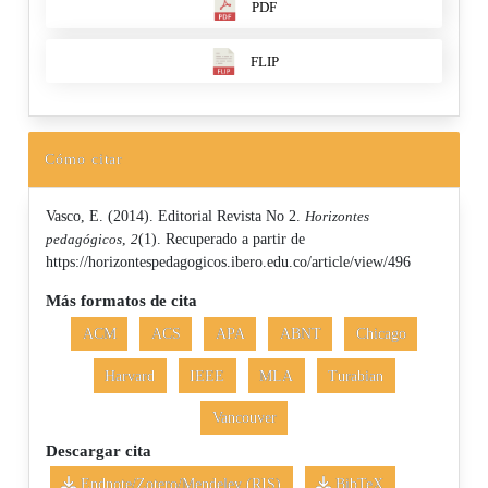
PDF
FLIP
Cómo citar
Vasco, E. (2014). Editorial Revista No 2.
Horizontes
pedagógicos
,
2
(1). Recuperado a partir de
https://horizontespedagogicos.ibero.edu.co/article/view/496
Más formatos de cita
ACM
ACS
APA
ABNT
Chicago
Harvard
IEEE
MLA
Turabian
Vancouver
Descargar cita
Endnote/Zotero/Mendeley (RIS)
BibTeX