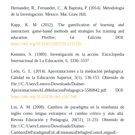
Hernandez, R., Fernandez, C., & Baptista, P. (2014). Metodologia
de la Investigación. Mexico: Mac Graw Hill.
Kapp, K. M. (2012). The gamification of learning and
instruction: game-based methods and strategies for training and
education. Pfeiffer; 1st Edición. DOI:
https://doi.org/10.1145/2207270.2211316
Kemmis, S. (1989). Investigación en la acción. Enciclopedia
Internacional de La Educación, 6, 3330–3337.
León, G. L. (2014). Aproximaciones a la mediación pedagógica.
Calidad en la Educación Superior, 5(1), 136-155. Obtenido de
file:///C:/Users/Lenovo/Downloads/Dialnet-
AproximacionesALaMediacionPedagogica-5580842.pdf DOI:
https://doi.org/10.22458/caes.v5i1.348
Lin, A. M. (2008). Cambios de paradigma en la enseñanza de
inglés como lengua extranjera: el cambio crítico y más allá.
Revista Educación y Pedagogía, 20(51), 11-23}. Obtenido de
file:///C:/Users/Lenovo/Downloads/Dialnet-
CambiosDeParadigmaEnLaEnsenanzaDeInglesComoLenguaE-