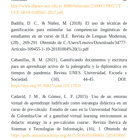
http://www.dspace.uce.edu.ec:8080/bitstream/25000/13905/1/T-
UCE-0010-ISIP041-2017.pdf
Badilla, D. C., & Núñez, M. (2018). El uso de técnicas de
gamificación para estimular las competencias lingüísticas de
estudiantes en un curso de ILE. Revista de Lenguas Modernas,
(28)., 269-291. Obtenido de C:/Users/Lenovo/Downloads/34777-
Artículo-109455-1-10-20181004%20(1).pdf
Cabanillas, R. M. (2021). Gamificando documentos y escritura
para un aprendizaje activo de la paleografía y la diplomática en
tiempos de pandemia. Revista UNES. Universidad, Escuela y
Sociedad, (10), 44-45. DOI:
https://doi.org/10.30827/unes.i10.17831
Cadavid, J. M., & Gómez, L. F. (2015). Uso de un entorno
virtual de aprendizaje ludificado como estrategia didáctica en un
curso de pre-cálculo: Estudio de caso en la Universidad Nacional
de Colombia/Use of a gamified virtual learning environment as
didactic strategy in a pre-calculus course:. Revista Ibérica de
Sistemas e Tecnologias de Informação, (16), 1. Obtenido de
https://pdfs.semanticscholar.org/4d15/5f39383300b617285959b01