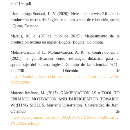
3074193.pdf
Llumiquinga Suntaxi, L. V. (2020). Herramientas web 2.0 para la
producción escrita del Inglés en quinto grado de educación media
. Quito, Ecuador.
Mateus, M. d. (07 de Julio de 2015). Mejoramiento de la
producción textual en inglés. Bogotá, Bogotá, Colombia.
Molina-García, P. F., Molina-García, A. R., & Gentry-Jones, J.
(2021). a gamificación como estrategia didáctica para el
aprendizaje del idioma inglés. Dominio de las Ciencias, 7(1),,
722-730. Obtenido de
https://dominiodelasciencias.com/ojs/index.php/es/article/viewFile
/1672/3255
Moreno-Jíménez, M. (2017). GAMIFICATION AS A TOOL TO
ENHANCE MOTIVATION AND PARTICIPATION TOWARDS
WRITING SKILLS. Master´s Dissertation. Universidad de Jaén.
Obtenido de
http://tauja.ujaen.es/bitstream/10953.1/6495/1/Moreno%20Jimene
z%20Mercedes.pdf