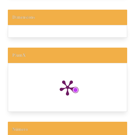
Dimensions
PlumX
Número