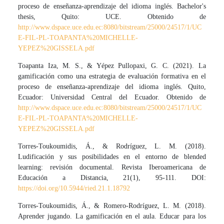
proceso de enseñanza-aprendizaje del idioma inglés. Bachelor's
thesis, Quito: UCE. Obtenido de
http://www.dspace.uce.edu.ec:8080/bitstream/25000/24517/1/UC
E-FIL-PL-TOAPANTA%20MICHELLE-
YEPEZ%20GISSELA.pdf
Toapanta Iza, M. S., & Yépez Pullopaxi, G. C. (2021). La
gamificación como una estrategia de evaluación formativa en el
proceso de enseñanza-aprendizaje del idioma inglés. Quito,
Ecuador: Universidad Central del Ecuador. Obtenido de
http://www.dspace.uce.edu.ec:8080/bitstream/25000/24517/1/UC
E-FIL-PL-TOAPANTA%20MICHELLE-
YEPEZ%20GISSELA.pdf
Torres-Toukoumidis, Á., & Rodríguez, L. M. (2018).
Ludificación y sus posibilidades en el entorno de blended
learning: revisión documental. Revista Iberoamericana de
Educación a Distancia, 21(1), 95-111. DOI:
https://doi.org/10.5944/ried.21.1.18792
Torres-Toukoumidis, Á., & Romero-Rodríguez, L. M. (2018).
Aprender jugando. La gamificación en el aula. Educar para los