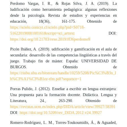
Perdomo Vargas, I. R., & Rojas Silva, J. A. (2019). La
ludificación como herramienta pedagógica: algunas reflexiones
desde la psicología. Revista de estudios y experiencias en
educación, 18(36), 161-175. Obtenido de
https://scielo.conicyt.cl/scielo.php?pid=S0718-
51622019000100161&script=sci_arttext
DOI:
https://doi.org/10.21703/rexe.20191836perdomo9
Picón Ibáñez, A. (2019). udificación y gamificación en el aula de
secundaria: desarrollo de las competencias lingüísticas a través del
juego. Trabajo fin de máster. España: UNIVERSIDAD DE
BURGOS. Obtenido de
https://riubu.ubu.es/bitstream/handle/10259/5208/Pic%C3%B3n_I
b%C3%A1%C3%B1ez-tfm.pdf?sequence=1
Porras Pulido, J. (2012). Enseñar a escribir en lengua extranjera:
Una propuesta para la formación docente. Didáctica. Lengua y
Literatura, 24., 263-290. Obtenido de
https://revistas.ucm.es/index.php/DIDA/article/view/39927/38391
DOI:
https://doi.org/10.5209/rev_DIDA.2012.v24.39927
Romero-Rodríguez, L. M., Torres-Toukoumidis, Á., & Aguaded,