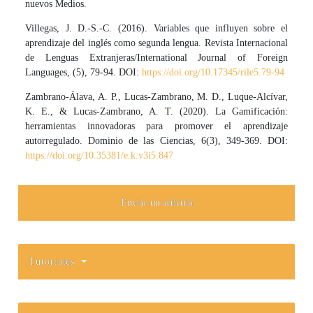
nuevos Medios.
Villegas, J. D.-S.-C. (2016). Variables que influyen sobre el
aprendizaje del inglés como segunda lengua. Revista Internacional
de Lenguas Extranjeras/International Journal of Foreign
Languages, (5), 79-94. DOI:
https://doi.org/10.17345/rile5.79-94
Zambrano-Álava, A. P., Lucas-Zambrano, M. D., Luque-Alcívar,
K. E., & Lucas-Zambrano, A. T. (2020). La Gamificación:
herramientas innovadoras para promover el aprendizaje
autorregulado. Dominio de las Ciencias, 6(3), 349-369. DOI:
https://doi.org/10.35381/e.k.v3i5.847
Enviar un artículo
Tutoriales