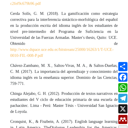
c2fef9c679b96.pdf
Cerda Solís, G. M. (2018). La gamificación como estrategia
correctiva para la interferencia sintáctico-morfológica del español
en la producción escrita del idioma inglés de los estudiantes de
nivel pre-intermedio del Programa de Suficiencia en la
Universidad de las Fuerzas Armadas. Master's thesis, Quito: UCE.
Obtenido de
http://www.dspace.uce.edu.ec/bitstream/25000/16263/1/T-UCE-
0010-FIL-008-P.pdf
Chávez-Zambano, M. X., Saltos-Vivas, M. A., & Saltos-Dueñas,
C. M. (2017). La importancia del aprendizaje y conocimiento del
idioma inglés en la enseñanza superior. Dominio de las Ciencias,
759-771.
Chinga Alejabo, G. H. (2012). Producción de textos narrativos en
estudiantes del V ciclo de educación primaria de una escuela de
pachacútec. Lima - Perú: Master Tésis - Universidad San Ignacio
de Loyola.
Cronquist, K., & Fiszbein, A. (2017). English language learning
in Latin America. TheDialogue Leadership for the Americas.