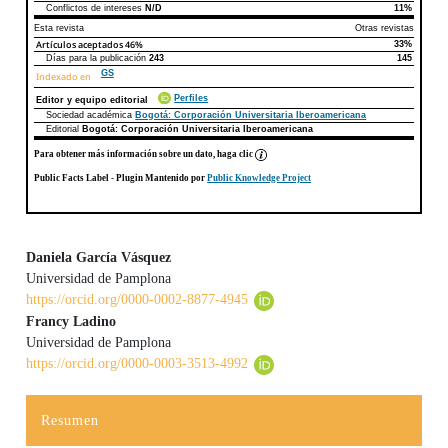
Conflictos de intereses
N/D
11%
Esta revista
Otras revistas
Artículos aceptados
46%
33%
Días para la publicación
243
145
GS
Indexado en
Perfiles
Editor y equipo editorial
Sociedad académica
Bogotá: Corporación Universitaria Iberoamericana
Editorial
Bogotá: Corporación Universitaria Iberoamericana
Para obtener más información sobre un dato, haga clic
Public Facts Label
- Plugin Mantenido por
Public Knowledge Project
Daniela García Vásquez
Universidad de Pamplona
Contenido principal del artículo
https://orcid.org/0000-0002-8877-4945
Francy Ladino
Universidad de Pamplona
https://orcid.org/0000-0003-3513-4992
Resumen