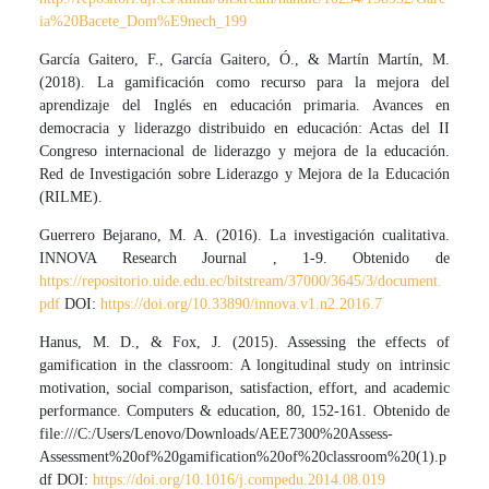
ia%20Bacete_Dom%E9nech_199
García Gaitero, F., García Gaitero, Ó., & Martín Martín, M.
(2018). La gamificación como recurso para la mejora del
aprendizaje del Inglés en educación primaria. Avances en
democracia y liderazgo distribuido en educación: Actas del II
Congreso internacional de liderazgo y mejora de la educación.
Red de Investigación sobre Liderazgo y Mejora de la Educación
(RILME).
Guerrero Bejarano, M. A. (2016). La investigación cualitativa.
INNOVA Research Journal , 1-9. Obtenido de
https://repositorio.uide.edu.ec/bitstream/37000/3645/3/document.
pdf
DOI:
https://doi.org/10.33890/innova.v1.n2.2016.7
Hanus, M. D., & Fox, J. (2015). Assessing the effects of
gamification in the classroom: A longitudinal study on intrinsic
motivation, social comparison, satisfaction, effort, and academic
performance. Computers & education, 80, 152-161. Obtenido de
file:///C:/Users/Lenovo/Downloads/AEE7300%20Assess-
Assessment%20of%20gamification%20of%20classroom%20(1).p
df DOI:
https://doi.org/10.1016/j.compedu.2014.08.019