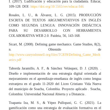
I. (2017). Ludificación y educación para la ciudadanía. Educar,
109-128. DOI:
https://doi.org/10.5565/rev/educar.846
Rosales, L. U., & Álvarez, L. G. (2015). PRODUCCIÓN
ESCRITA DE TEXTOS ARGUMENTATIVOS EN INGLÉS
COMO SEGUNDA LENGUA: INNOVACIÓN DIDÁCTICA
PARA SU DESARROLLO CON HERRAMIENTA
COLABORATIVA WEB 2.0. Paideia, 56, 143-168.
Sicart, M. (2008). Defining game mechanics. Game Studies, 8(2),
n. Obtenido de
http://www.caseyodonnell.org/files/TC839/Defining_Game_Mech
anics.pdf
Taborda Jaramillo, A. F., & Sánchez Velásquez, D. J. (2020). .
Diseño e implementación de una estrategia digital orientada al
mejoramiento en el aprendizaje-enseñanza de inglés como lengua
extranjera en el grado 11-2020 del Liceo Cristiano Vida Nueva
del municipio de Soacha, Colombia. Proyecto aplicado . Soacha,
Colombia: Universidad Nacional Abierta y a Distancia .
Toapanta Iza, M. S., & Yépez Pullopaxi, G. C. (2021). La
gamificación como una estrategia de evaluación formativa en el