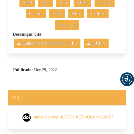
ACM
ACS
APA
ABNT
Chicago
Harvard
IEEE
MLA
Turabian
Vancouver
Descargar cita
Endnote/Zotero/Mendeley (RIS)
BibTeX
Publicado:
Dec 29, 2022
Doi
https://doi.org/10.33881/0123-8264.hop.24103