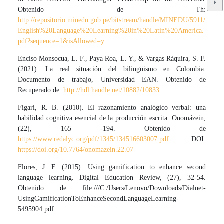
Obtenido de Th:
http://repositorio.minedu.gob.pe/bitstream/handle/MINEDU/5911/
English%20Language%20Learning%20in%20Latin%20America.
pdf?sequence=1&isAllowed=y
Enciso Monsocua, L. F., Paya Roa, L. Y., & Vargas Ráquira, S. F.
(2021). La real situación del bilingüismo en Colombia.
Documento de trabajo, Universidad EAN. Obtenido de
Recuperado de:
http://hdl.handle.net/10882/10833
.
Figari, R. B. (2010). El razonamiento analógico verbal: una
habilidad cognitiva esencial de la producción escrita. Onomázein,
(22), 165 -194. Obtenido de
https://www.redalyc.org/pdf/1345/134516603007.pdf
DOI:
https://doi.org/10.7764/onomazein.22.07
Flores, J. F. (2015). Using gamification to enhance second
language learning. Digital Education Review, (27), 32-54.
Obtenido de file:///C:/Users/Lenovo/Downloads/Dialnet-
UsingGamificationToEnhanceSecondLanguageLearning-
5495904.pdf