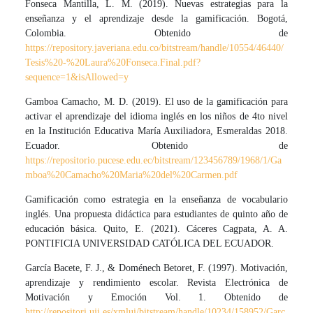
Fonseca Mantilla, L. M. (2019). Nuevas estrategias para la
enseñanza y el aprendizaje desde la gamificación. Bogotá,
Colombia. Obtenido de
https://repository.javeriana.edu.co/bitstream/handle/10554/46440/
Tesis%20-%20Laura%20Fonseca.Final.pdf?
sequence=1&isAllowed=y
Gamboa Camacho, M. D. (2019). El uso de la gamificación para
activar el aprendizaje del idioma inglés en los niños de 4to nivel
en la Institución Educativa María Auxiliadora, Esmeraldas 2018.
Ecuador. Obtenido de
https://repositorio.pucese.edu.ec/bitstream/123456789/1968/1/Ga
mboa%20Camacho%20Maria%20del%20Carmen.pdf
Gamificación como estrategia en la enseñanza de vocabulario
inglés. Una propuesta didáctica para estudiantes de quinto año de
educación básica. Quito, E. (2021). Cáceres Cagpata, A. A.
PONTIFICIA UNIVERSIDAD CATÓLICA DEL ECUADOR.
García Bacete, F. J., & Doménech Betoret, F. (1997). Motivación,
aprendizaje y rendimiento escolar. Revista Electrónica de
Motivación y Emoción Vol. 1. Obtenido de
http://repositori.uji.es/xmlui/bitstream/handle/10234/158952/Garc