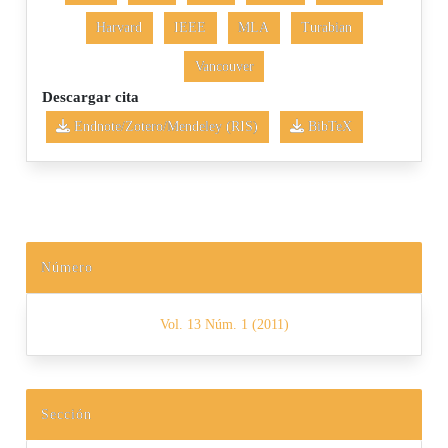
Harvard
IEEE
MLA
Turabian
Vancouver
Descargar cita
Endnote/Zotero/Mendeley (RIS)
BibTeX
Número
Vol. 13 Núm. 1 (2011)
Sección