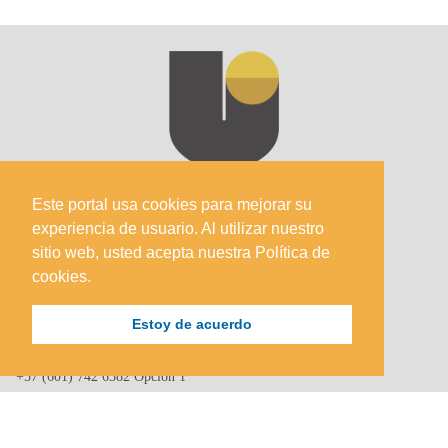
Este portal usa cookies para mejorar su
experiencia de usuario. Al utilizar nuestro
sitio web, usted acepta nuestra Política de
cookies.
Sede Principal
Estoy de acuerdo
Calle 67 #5-27; Bogotá, Colombia.
+57 (601) 742 6582 Opción 1
+57 301 307 8410