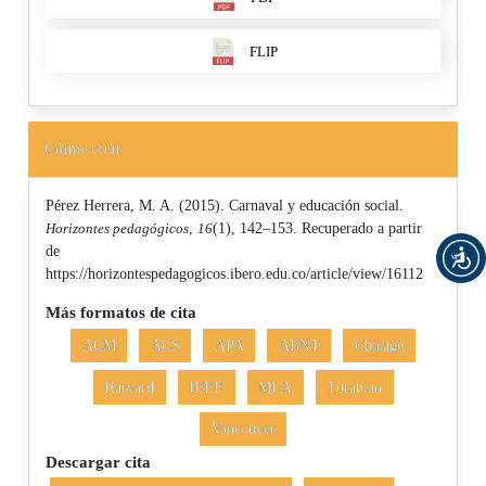
FLIP
Cómo citar
Pérez Herrera, M. A. (2015). Carnaval y educación social.
Horizontes pedagógicos
,
16
(1), 142–153. Recuperado a partir
de
https://horizontespedagogicos.ibero.edu.co/article/view/16112
Más formatos de cita
ACM
ACS
APA
ABNT
Chicago
Harvard
IEEE
MLA
Turabian
Vancouver
Descargar cita