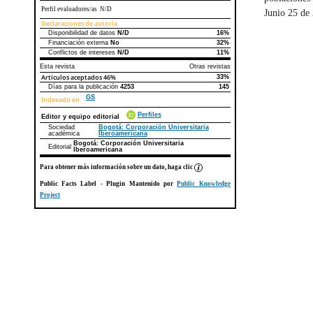
Perfil evaluadores/as N/D
Junio 25 de
Declaraciones de autoría
Disponibilidad de datos
N/D
16%
Declaraciones de autoría
Este artículo
Otros artículos
Financiación externa
No
32%
Conflictos de intereses
N/D
11%
Esta revista
Otras revistas
Artículos aceptados
46%
33%
Días para la publicación
4253
145
GS
Indexado en
Perfiles
Editor y equipo editorial
Sociedad
Bogotá: Corporación Universitaria
académica
Iberoamericana
Bogotá: Corporación Universitaria
Editorial
Iberoamericana
Para obtener más información sobre un dato, haga clic
Public Facts Label
- Plugin Mantenido por
Public Knowledge
Project