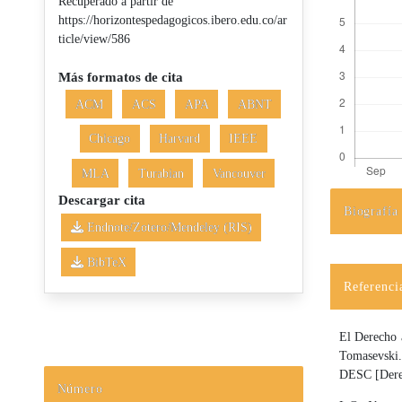
Recuperado a partir de
https://horizontespedagogicos.ibero.edu.co/ar
ticle/view/586
Más formatos de cita
ACM
ACS
APA
ABNT
Chicago
Harvard
IEEE
MLA
Turabian
Vancouver
Descargar cita
Biografía
Detalles d
Endnote/Zotero/Mendeley (RIS)
BibTeX
Referenci
El Derecho 
Tomasevski
DESC [Derec
Número