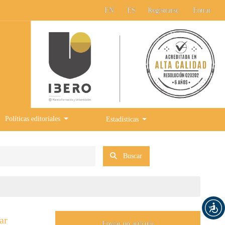
EN
ES
Registrarse
Entrar
Políticas editoriales
Estadísticas
Buscar
ar
Enviar un artículo