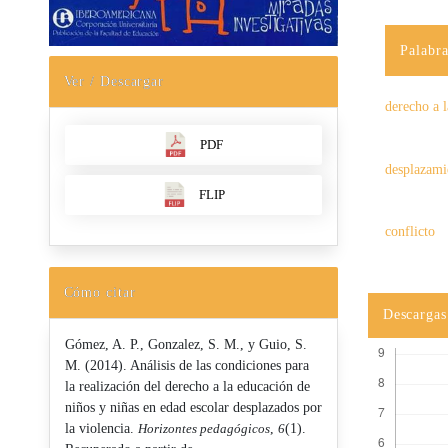
Palabra
Ver / Descargar
derecho a 
PDF
desplazami
FLIP
conflicto
Cómo citar
Descargas
Gómez, A. P., Gonzalez, S. M., y Guio, S.
M. (2014). Análisis de las condiciones para
la realización del derecho a la educación de
niños y niñas en edad escolar desplazados por
la violencia.
Horizontes pedagógicos
,
6
(1).