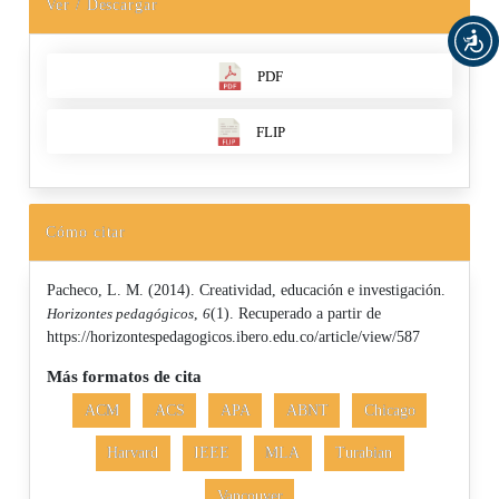
Ver / Descargar
PDF
FLIP
Cómo citar
Pacheco, L. M. (2014). Creatividad, educación e investigación.
Horizontes pedagógicos
,
6
(1). Recuperado a partir de
https://horizontespedagogicos.ibero.edu.co/article/view/587
Más formatos de cita
ACM
ACS
APA
ABNT
Chicago
Harvard
IEEE
MLA
Turabian
Vancouver