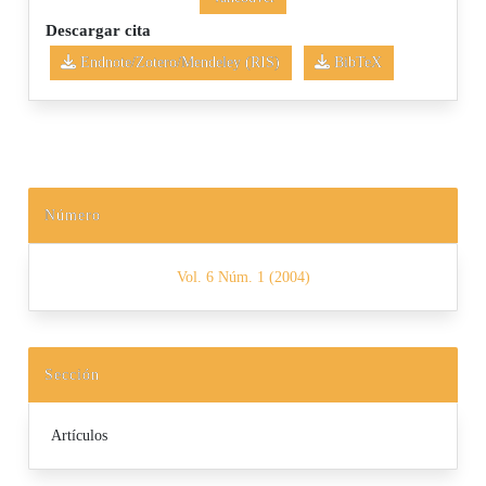
Descargar cita
Endnote/Zotero/Mendeley (RIS)
BibTeX
Número
Vol. 6 Núm. 1 (2004)
Sección
Artículos