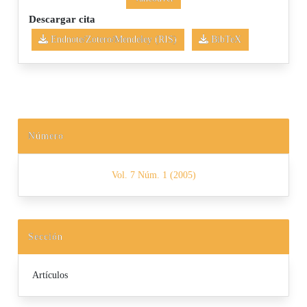
Descargar cita
Endnote/Zotero/Mendeley (RIS)
BibTeX
Número
Vol. 7 Núm. 1 (2005)
Sección
Artículos