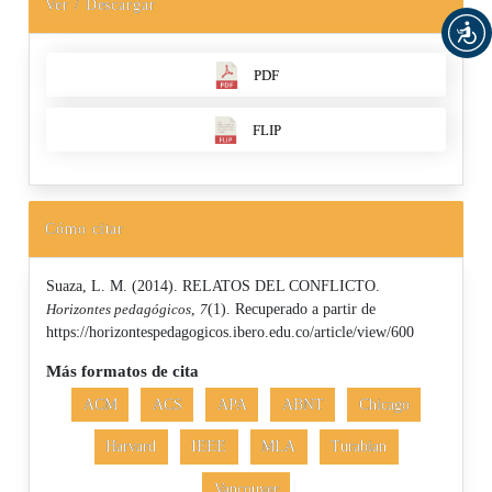
Ver / Descargar
PDF
FLIP
Cómo citar
Suaza, L. M. (2014). RELATOS DEL CONFLICTO.
Horizontes pedagógicos
,
7
(1). Recuperado a partir de
https://horizontespedagogicos.ibero.edu.co/article/view/600
Más formatos de cita
ACM
ACS
APA
ABNT
Chicago
Harvard
IEEE
MLA
Turabian
Vancouver