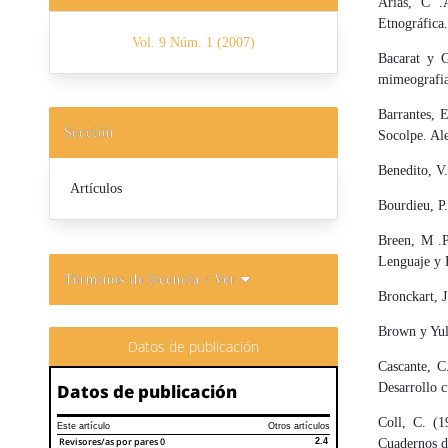
Arias, C .
Etnográfica.
Vol. 9 Núm. 1 (2007)
Bacarat y 
mimeografi
Barrantes, 
Sección
Socolpe. Ale
Benedito, V.
Artículos
Bourdieu, P.
Breen, M .P
Lenguaje y 
Términos de licencia
/ Ver
Bronckart, J
Brown y Yul
Datos de publicación
Cascante, C
Datos de publicación
Desarrollo c
Coll, C. (1
Este artículo
Otros artículos
Revisores/as por pares
0
2.4
Cuadernos d