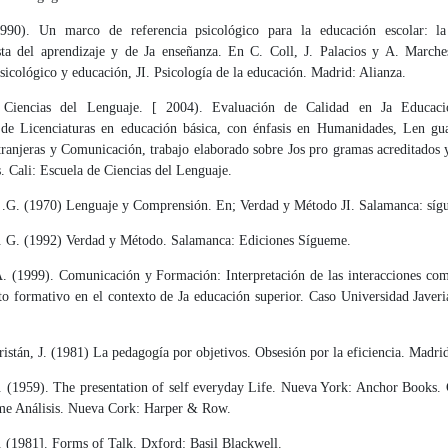
990). Un marco de referencia psicológico para la educación escolar: la
ista del aprendizaje y de Ja enseñanza. En C. Coll, J. Palacios y A. Marche
sicológico y educación, JI. Psicología de la educación. Madrid: Alianza.
 Ciencias del Lenguaje. [ 2004). Evaluación de Calidad en Ja Educació
de Licenciaturas en educación básica, con énfasis en Humanidades, Len­ gua
anjeras y Comunicación, trabajo elaborado sobre Jos pro­ gramas acreditados y
. Cali: Escuela de Ciencias del Lenguaje.
.G. (1970) Lenguaje y Comprensión. En; Verdad y Método JI. Salamanca: síg
 G. (1992) Verdad y Método. Salamanca: Ediciones Sígueme.
A. (1999). Comunicación y Formación: Interpretación de las interacciones co­m
to formativo en el contexto de Ja educación superior. Caso Universidad Javeri
stán, J. (1981) La pedagogía por objetivos. Obsesión por la eficiencia. Ma­dri
 (1959). The presentation of self everyday Life. Nueva York: Anchor Books.
me Análisis. Nueva Cork: Harper & Row.
 (1981]. Forms of Talk. Dxford: Basil Blackwell.