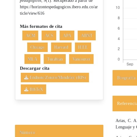
pedagógicos
,
9
(1). Recuperado a partir de
https://horizontespedagogicos.ibero.edu.co/ar
ticle/view/616
Más formatos de cita
ACM
ACS
APA
ABNT
Chicago
Harvard
IEEE
MLA
Turabian
Vancouver
Descargar cita
Endnote/Zotero/Mendeley (RIS)
Biografía
Detalles d
BibTeX
Referenci
Arias, C. A
Lenguaje y 
Número