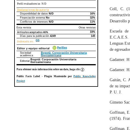
Perfil evaluadores/as N/D
Coll, C. (1
Declaraciones de autoría
Disponibilidad de datos
N/D
16%
Declaraciones de autoría
Este artículo
Otros artículos
constructiv
Financiación externa
No
32%
Desarrollo p
Conflictos de intereses
N/D
11%
Esta revista
Otras revistas
Escuela de
Artículos aceptados
46%
33%
Días para la publicación
4249
145
E.C.A.E.S. 
GS
Indexado en
Lenguas Extr
Perfiles
Editor y equipo editorial
de egresados
Sociedad
Bogotá: Corporación Universitaria
académica
Iberoamericana
Gadamer. H 
Bogotá: Corporación Universitaria
Editorial
Iberoamericana
Gadamer. H.
Para obtener más información sobre un dato, haga clic
Public Facts Label
- Plugin Mantenido por
Public Knowledge
Gaitán, C. 
Project
de su impac
P. U. J.
Gimeno Sacri
Goffman, E.
(1974). Fra
Goffman, E.