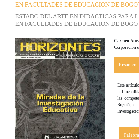
EN FACULTADES DE EDUCACION DE BOGO
ESTADO DEL ARTE EN DIDACTICAS PARA
EN FACULTADES DE EDUCACION DE BOGO
Carmen Aura 
Corporación u
Barra lateral del artículo
Contenido
Resumen
Este artícul
la Línea did
las compete
Bogotá, en
Investigaci
Palabra