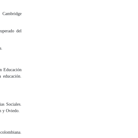
: Cam­bridge
perado del
a.
en Educación
a educación.
as Sociales.
ón y Oviedo.
n colombiana.