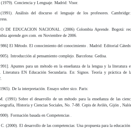
 (1979). Conciencia y Lenguaje. Madrid: Visor.
(1991). Análisis del discurso el lenguaje de los profesores. Cambridge
ress.
O DE EDUCACION NACIONAL. (2006) Colombia Aprende. Bogotá: recu
mbia aprende.gov.com. en Noviembre de 2006.
986] El Método. El conocimiento del conocimiento . Madrid: Editorial Cáte­dr
2005). Introducción al pensamiento complejo. Barcelona: Gedisa.
1991]. Apuntes para un método en la enseñanza de la lengua y la literatura 
. Literatura EN Educación Secundaria. En: Signos. Teoría y prácti­ca de l
.
(1965). De la interpretación. Ensayo sobre sico. Paris:
M. (1991) Sobre el desarrollo de un método para la enseñanza de las cienci
eografía, Historia y Ciencias Sociales, No. 7-88. Cepis de Avilés, Gijón , Nal
2000). Formación basada en Competencias .
C. (2000). El desarrollo de las competencias: Una propuesta para la edu­cació