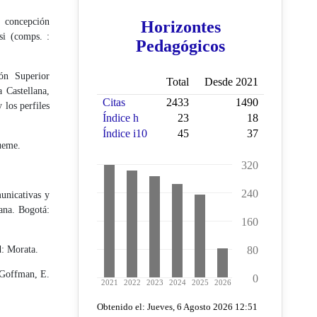
 con­cepción
si (comps. :
n Supe­rior
 Castellana,
 los perfiles
ueme.
unicativas y
ana. Bogotá:
d: Morata.
 Goffman, E.