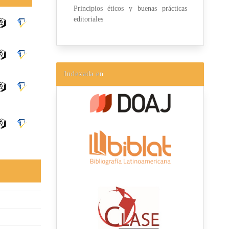
Principios éticos y buenas prácticas
editoriales
Indexada en