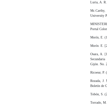
Luria, A. R.
Mc.Carthy, 
University P
MINISTERI
Portal Colo
Morín, E. (1
Morín. E. [
Osara, A. [
Secundaria 
Gijón. No. 2
Ricoeur, P. 
Rozada, J. 
Boletín de G
Tobón, S. (
Torrado, M. 