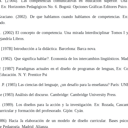
A. (2.004). Las competencias comunicativas en educación superior. Una e
 En: Horizontes Pedagógicos No. 6. Bogotá: Opciones Gráficas Edito­res Psico.
Graciano. (2002). De que hablamos cuando hablamos de competencias. En
ado.
E. (2002) El concepto de competencia. Una mirada lnterdisciplinar Tomos I y
jandría Libros.
 [197B] Introducción a la didáctica. Barcelona: Barca nova.
 (1982). Que significa hablar?. Economía de los intercambios lingüísticos. Mad
. [19B7] Paradigmas actuales en el diseño de programas de lenguas, En: C
Educación. N. Y: Prentice Psi
 .P. (1985) Las ciencias del lenguaje, ¿un desafío para la enseñanza? París: 
e (1983) Análisis del discurso. Cambridge: Cambridge University Press.
. (1989). Los diseños para la acción y la investigación. En: Rozada, Cascant
urricular y formación del profesorado. Gijón: Cyán.
986) Hacia Ja elaboración de un modelo de diseño curricular. Bases psicol
e Pedagogía. Madrid: Alianza.