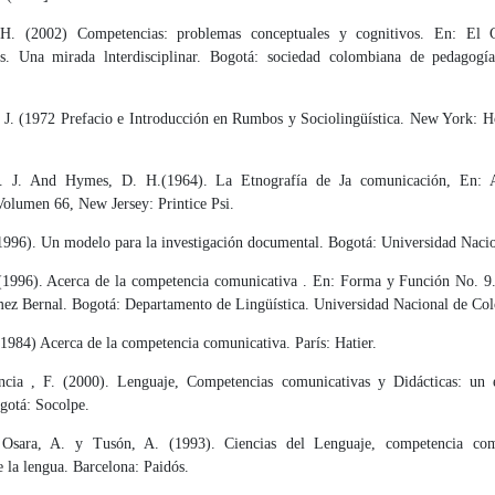
H. (2002) Competencias: problemas conceptuales y cognitivos. En: El C
s. Una mirada lnterdisciplinar. Bogotá: sociedad colombiana de pedagogía
 J. (1972 Prefacio e Introducción en Rumbos y Sociolingüística. New York: Ho
. J. And Hymes, D. H.(1964). La Etnografía de Ja comunicación, En: An
Volumen 66, New Jersey: Printice Psi.
1996). Un modelo para la investigación documental. Bogotá: Universidad Na­cio
1996). Acerca de la competencia comunicativa . En: Forma y Función No. 9
ez Bernal. Bogotá: Departamento de Lingüística. Universidad Nacional de Col
1984) Acerca de la competencia comunicativa. París: Hatier.
ncia , F. (2000). Lenguaje, Competencias comunicativas y Didácticas: un e
gotá: Socolpe.
Osara, A. y Tusón, A. (1993). Ciencias del Lenguaje, competencia com
 la lengua. Barcelona: Paidós.