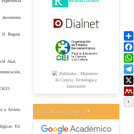
xpe­riencia
: documento
 II. Bogotá:
rid: Akal.
omunicación,
UNESCO.
e y Arrieta:
Perfil de Google Scholar
ógi­cas. En: