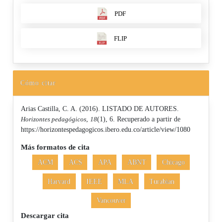
PDF
FLIP
Cómo citar
Arias Castilla, C. A. (2016). LISTADO DE AUTORES.
Horizontes pedagógicos
,
18
(1), 6. Recuperado a partir de
https://horizontespedagogicos.ibero.edu.co/article/view/1080
Más formatos de cita
ACM
ACS
APA
ABNT
Chicago
Harvard
IEEE
MLA
Turabian
Vancouver
Descargar cita