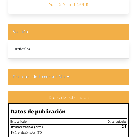
Vol. 15 Núm. 1 (2013)
Sección
Artículos
Términos de licencia
/ Ver
Datos de publicación
Datos de publicación
Este artículo
Otros artículos
Revisores/as por pares
0
2.4
Perfil evaluadores/as N/D