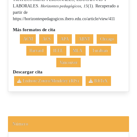
LABORALES.
Horizontes pedagógicos
,
15
(1). Recuperado a
partir de
https://horizontespedagogicos.ibero.edu.co/article/view/411
Más formatos de cita
ACM
ACS
APA
ABNT
Chicago
Harvard
IEEE
MLA
Turabian
Vancouver
Descargar cita
Endnote/Zotero/Mendeley (RIS)
BibTeX
Número