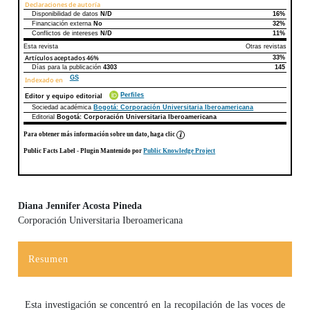
Declaraciones de autoría
Disponibilidad de datos
N/D
16%
Declaraciones de autoría
Este artículo
Otros artículos
Financiación externa
No
32%
Conflictos de intereses
N/D
11%
Esta revista
Otras revistas
Artículos aceptados
46%
33%
Días para la publicación
4303
145
GS
Indexado en
Perfiles
Editor y equipo editorial
Sociedad académica
Bogotá: Corporación Universitaria Iberoamericana
Editorial
Bogotá: Corporación Universitaria Iberoamericana
Para obtener más información sobre un dato, haga clic
Public Facts Label
- Plugin Mantenido por
Public Knowledge Project
Diana Jennifer Acosta Pineda
Corporación Universitaria Iberoamericana
Contenido principal del artículo
Resumen
Esta investigación se concentró en la recopilación de las voces de