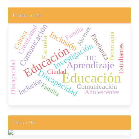
Palabras clave
Comunicación
Creatividad
Familia
Jóvenes
Cultura
Inclusión
Tecnología
Enseñanza
Escuela
Investigación
Estudiantes
Educación
TIC
Discapacidad
Aprendizaje
Ciudad
Discapacidad
Educación
Inclusión
Familia
Comunicación
Adolescentes
Código QR