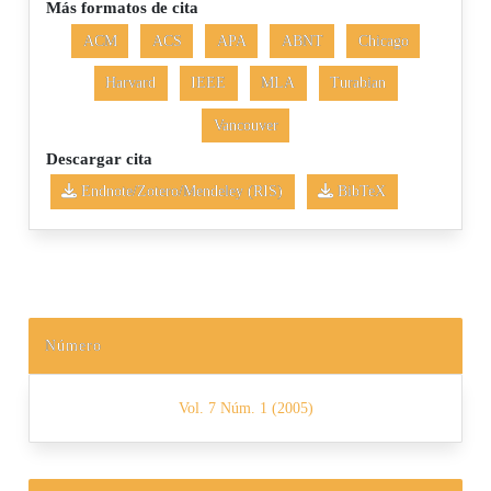
Más formatos de cita
ACM
ACS
APA
ABNT
Chicago
Harvard
IEEE
MLA
Turabian
Vancouver
Descargar cita
Endnote/Zotero/Mendeley (RIS)
BibTeX
Número
Vol. 7 Núm. 1 (2005)