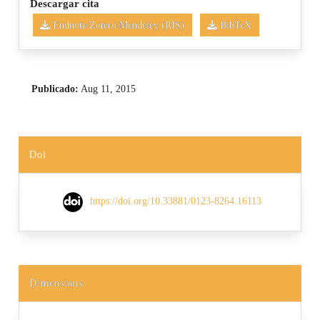
Descargar cita
Endnote/Zotero/Mendeley (RIS)
BibTeX
Publicado:
Aug 11, 2015
Doi
https://doi.org/10.33881/0123-8264.16113
Dimensions