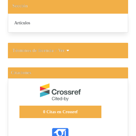
Sección
Artículos
Términos de licencia
/ Ver
Citaciones
0
Citas en Crossref