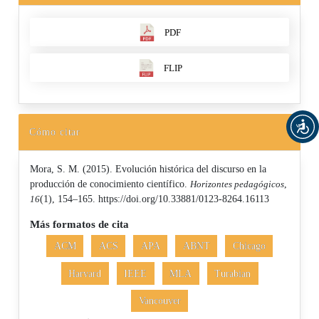
PDF
FLIP
Cómo citar
Mora, S. M. (2015). Evolución histórica del discurso en la
producción de conocimiento científico.
Horizontes pedagógicos
,
16
(1), 154–165. https://doi.org/10.33881/0123-8264.16113
Más formatos de cita
ACM
ACS
APA
ABNT
Chicago
Harvard
IEEE
MLA
Turabian
Vancouver