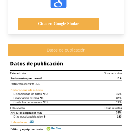
Citas en Google Sholar
Datos de publicación
Datos de publicación
Este artículo
Otros artículos
Revisores/as por pares
0
2.4
Perfil evaluadores/as N/D
Declaraciones de autoría
Disponibilidad de datos
N/D
16%
Declaraciones de autoría
Este artículo
Otros artículos
Financiación externa
No
32%
Conflictos de intereses
N/D
11%
Esta revista
Otras revistas
Artículos aceptados
46%
33%
Días para la publicación
9
145
GS
Indexado en
Perfiles
Editor y equipo editorial