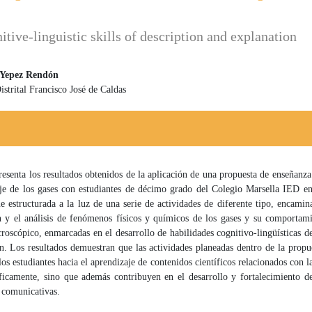
tive-linguistic skills of description and explanation
 Yepez Rendón
strital Francisco José de Caldas
 principal del artículo
resenta los resultados obtenidos de la aplicación de una propuesta de enseñanz
aje de los gases con estudiantes de décimo grado del Colegio Marsella IED e
e estructurada a la luz de una serie de actividades de diferente tipo, encamin
 y el análisis de fenómenos físicos y químicos de los gases y su comportami
oscópico, enmarcadas en el desarrollo de habilidades cognitivo-lingüísticas d
n. Los resultados demuestran que las actividades planeadas dentro de la propu
los estudiantes hacia el aprendizaje de contenidos científicos relacionados con l
íficamente, sino que además contribuyen en el desarrollo y fortalecimiento de
 comunicativas.