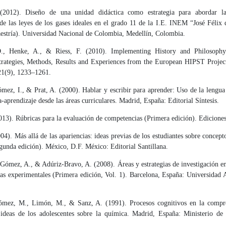
(2012). Diseño de una unidad didáctica como estrategia para abordar la
de las leyes de los gases ideales en el grado 11 de la I.E. INEM “José Félix
aestría). Universidad Nacional de Colombia, Medellín, Colombia.
D., Henke, A., & Riess, F. (2010). Implementing History and Philosophy
trategies, Methods, Results and Experiences from the European HIPST Projec
21(9), 1233–1261.
ómez, I., & Prat, A. (2000). Hablar y escribir para aprender: Uso de la lengua
-aprendizaje desde las áreas curriculares. Madrid, España: Editorial Síntesis.
013). Rúbricas para la evaluación de competencias (Primera edición). Edicione
04). Más allá de las apariencias: ideas previas de los estudiantes sobre concept
unda edición). México, D.F. México: Editorial Santillana.
Gómez, A., & Adúriz-Bravo, A. (2008). Áreas y estrategias de investigación en
cias experimentales (Primera edición, Vol. 1). Barcelona, España: Universidad
ómez, M., Limón, M., & Sanz, A. (1991). Procesos cognitivos en la compr
s ideas de los adolescentes sobre la química. Madrid, España: Ministerio de