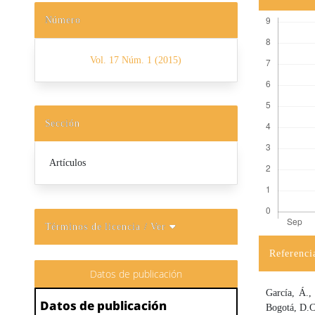
Número
Vol. 17 Núm. 1 (2015)
Sección
Artículos
Términos de licencia
/ Ver
Referenci
Detalles d
Datos de publicación
García, Á.,
Datos de publicación
Bogotá, D.C