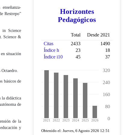
 enseñanza-
 de Restrepo”
 in Science
t. Science &
 en situación
s Octaedro.
os básicos de
 la didáctica
 Autónoma de
ensión de la
 educación y