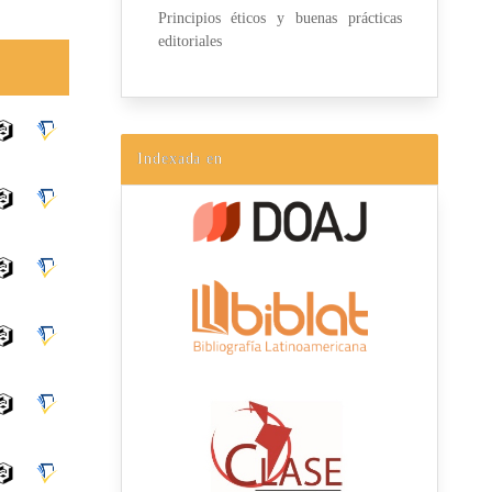
Principios éticos y buenas prácticas
editoriales
Indexada en