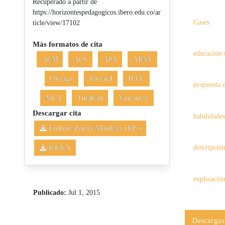
Recuperado a partir de
https://horizontespedagogicos.ibero.edu.co/ar
Gases
ticle/view/17102
Más formatos de cita
educación 
ACM
ACS
APA
ABNT
Chicago
Harvard
IEEE
propuesta 
MLA
Turabian
Vancouver
Descargar cita
habilidades
Endnote/Zotero/Mendeley (RIS)
descripció
BibTeX
explicació
Publicado:
Jul 1, 2015
Descargas