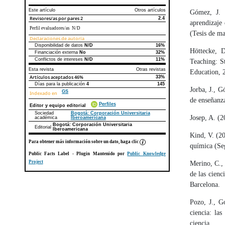
Este artículo
Otros artículos
Gómez, J. 
Revisores/as por pares
2
2.4
aprendizaje 
Perfil evaluadores/as N/D
(Tesis de m
Declaraciones de autoría
Disponibilidad de datos
N/D
16%
Declaraciones de autoría
Este artículo
Otros artículos
Höttecke, 
Financiación externa
No
32%
Conflictos de intereses
N/D
11%
Teaching: S
Esta revista
Otras revistas
Education, 
Artículos aceptados
46%
33%
Días para la publicación
4
145
Jorba, J., G
GS
Indexado en
de enseñanza
Perfiles
Editor y equipo editorial
Sociedad
Bogotá: Corporación Universitaria
Josep, A. (2
académica
Iberoamericana
Bogotá: Corporación Universitaria
Editorial
Iberoamericana
Kind, V. (20
Para obtener más información sobre un dato, haga clic
química (Seg
Public Facts Label
- Plugin Mantenido por
Public Knowledge
Project
Merino, C., 
de las cien
Barcelona.
Pozo, J., G
ciencia: la
ciencia.