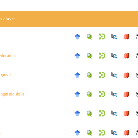
s clave:
education
roposal
inguistic skills
n