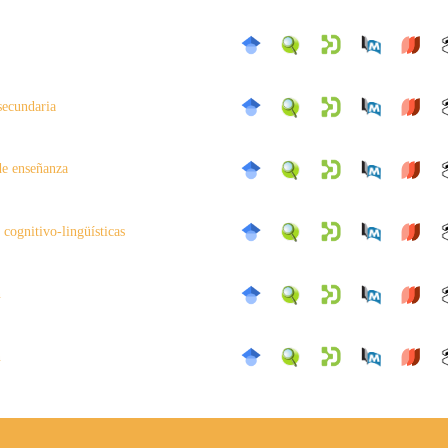
secundaria
de enseñanza
 cognitivo-lingüísticas
n
n