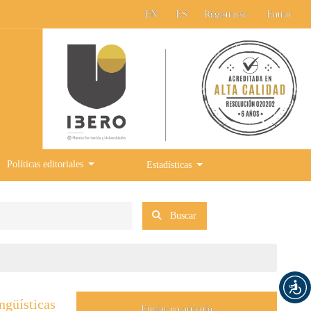
EN
ES
Registrarse
Entrar
Políticas editoriales
Estadísticas
Buscar
ngüísticas
Enviar un artículo