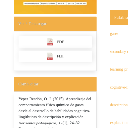
Palabra
Ver / Descargar
gases
PDF
secondary 
FLIP
learning p
Cómo citar
cognitive-l
Yepez Rendón, O. J. (2015). Aprendizaje del
comportamiento físico químico de gases
description
desde el desarrollo de habilidades cognitivo-
lingüísticas de descripción y explicación.
explanatio
Horizontes pedagógicos
,
17
(1), 24–32.