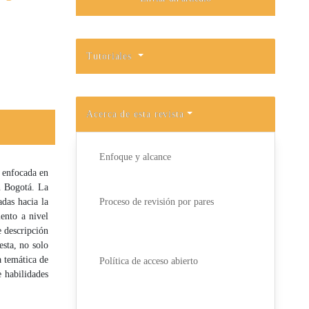
Tutoriales
Acerca de esta revista
Enfoque y alcance
a enfocada en
n Bogotá. La
adas hacia la
Proceso de revisión por pares
ento a nivel
e descripción
esta, no solo
a temática de
Política de acceso abierto
 habilidades