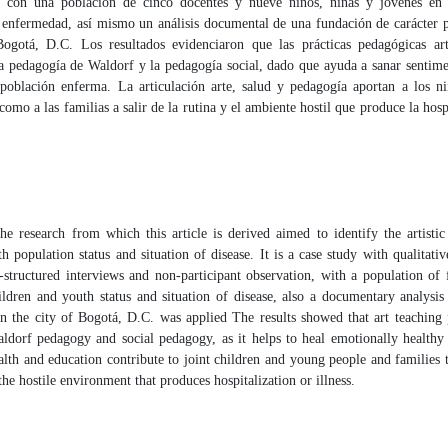
e, con una población de cinco docentes y nueve niños, niñas y jóvenes en
e enfermedad, así mismo un análisis documental de una fundación de carácter p
ogotá, D.C. Los resultados evidenciaron que las prácticas pedagógicas artí
la pedagogía de Waldorf y la pedagogía social, dado que ayuda a sanar sentime
 población enferma. La articulación arte, salud y pedagogía aportan a los ni
 como a las familias a salir de la rutina y el ambiente hostil que produce la hosp
ch from which this article is derived aimed to identify the artistic 
th population status and situation of disease. It is a case study with qualitativ
structured interviews and non-participant observation, with a population of 
ldren and youth status and situation of disease, also a documentary analysis
n the city of Bogotá, D.C. was applied The results showed that art teaching 
ldorf pedagogy and social pedagogy, as it helps to heal emotionally healthy 
alth and education contribute to joint children and young people and families 
the hostile environment that produces hospitalization or illness.