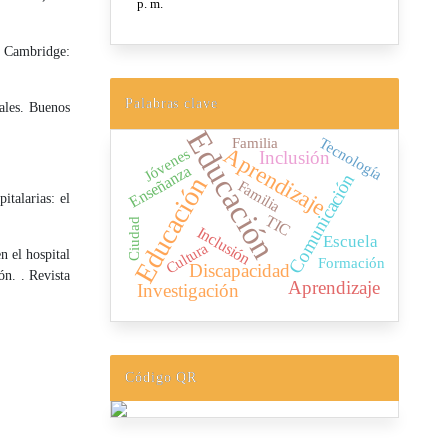
. Cambridge:
Palabras clave
ales. Buenos
Educación
Tecnología
Familia
Aprendizaje
Jóvenes
Inclusión
Enseñanza
Comunicación
Educación
Familia
talarias: el
TIC
Ciudad
Inclusión
Escuela
Cultura
n el hospital
Formación
Discapacidad
n. . Revista
Aprendizaje
Investigación
Código QR