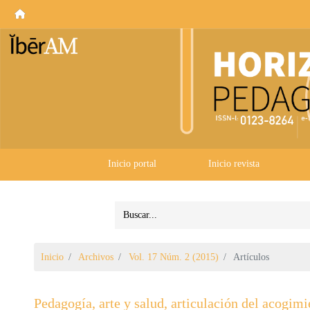
Inicio portal
Inicio revista
Inicio
Archivos
Vol. 17 Núm. 2 (2015)
Artículos
Pedagogía, arte y salud, articulación del acogim