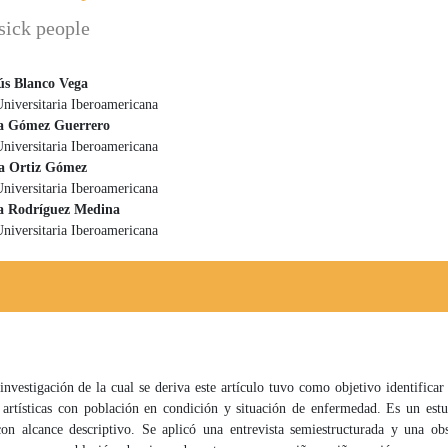
 sick people
ús Blanco Vega
niversitaria Iberoamericana
 principal del artículo
na Gómez Guerrero
niversitaria Iberoamericana
a Ortiz Gómez
niversitaria Iberoamericana
a Rodríguez Medina
niversitaria Iberoamericana
ación de la cual se deriva este artículo tuvo como objetivo identificar l
 artísticas con población en condición y situación de enfermedad. Es un estu
 con alcance descriptivo. Se aplicó una entrevista semiestructurada y una ob