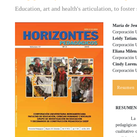
Education, art and health's articulation, to foster
María de Jes
Corporación U
Barra lateral del artículo
Contenido
Leidy Tatia
Corporación U
Eliana Milen
Corporación U
Cindy Loren
Corporación U
Resumen
RESUMEN
La investig
pedagógicas
cualitativo