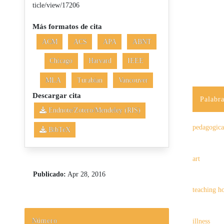
ticle/view/17206
Más formatos de cita
ACM
ACS
APA
ABNT
Chicago
Harvard
IEEE
MLA
Turabian
Vancouver
Descargar cita
Palabra
Endnote/Zotero/Mendeley (RIS)
pedagogica
BibTeX
art
Publicado:
Apr 28, 2016
teaching ho
Número
illness