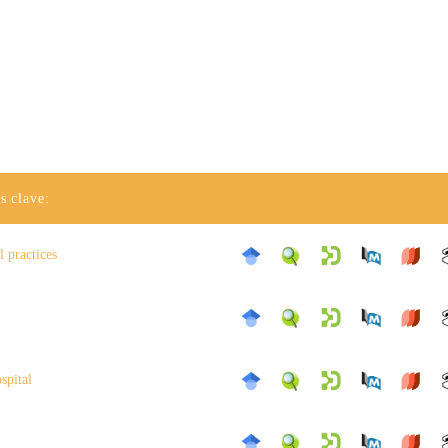
s clave:
l practices
spital