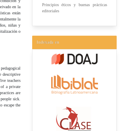
 condición y
Principios éticos y buenas prácticas
rivado en la
editoriales
sticas están
ntalmente la
ños, niñas y
italización o
Indexada en
pedagogical
e descriptive
five teachers
 of a private
practices are
people sick.
to escape the