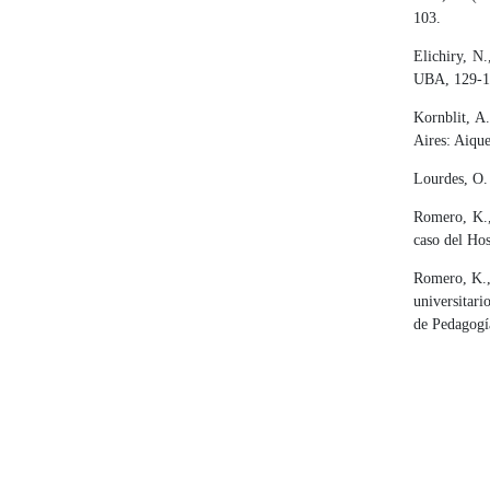
103.
Elichiry, N
UBA, 129-1
Kornblit, A
Aires: Aiqu
Lourdes, O.
Romero, K.,
caso del Hos
Romero, K., 
universitar
de Pedagogí