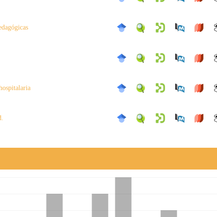
pedagógicas
hospitalaria
d.