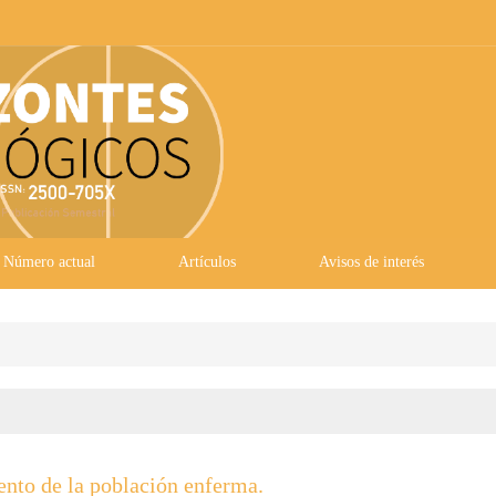
Número actual
Artículos
Avisos de interés
iento de la población enferma.