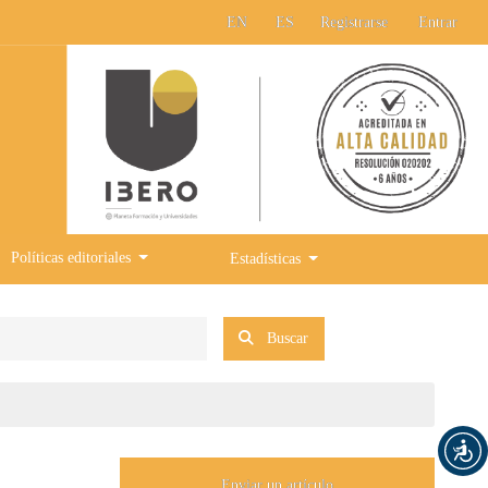
EN
ES
Registrarse
Entrar
Políticas editoriales
Estadísticas
Buscar
Enviar un artículo