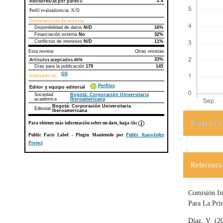
Revisores/as por pares
0
2.4
Perfil evaluadores/as N/D
Declaraciones de autoría
Disponibilidad de datos
N/D
16%
Declaraciones de autoría
Este artículo
Otros artículos
Financiación externa
No
32%
Conflictos de intereses
N/D
11%
Esta revista
Otras revistas
Artículos aceptados
46%
33%
Días para la publicación
179
145
GS
Indexado en
Perfiles
Editor y equipo editorial
Sociedad
Bogotá: Corporación Universitaria
académica
Iberoamericana
Bogotá: Corporación Universitaria
Editorial
Iberoamericana
Biografía
Para obtener más información sobre un dato, haga clic
Detalles d
Public Facts Label
- Plugin Mantenido por
Public Knowledge
Project
Referenci
Comisión Int
Para La Pri
Díaz, V. (2