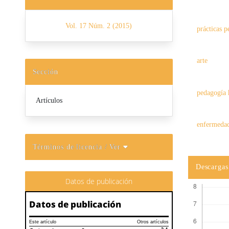
Vol. 17 Núm. 2 (2015)
prácticas 
arte
Sección
pedagogía 
Artículos
enfermeda
Términos de licencia
/ Ver
Descargas
Datos de publicación
Datos de publicación
Este artículo
Otros artículos