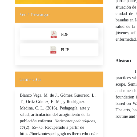
participant
situación d
ciudad de B
Ver / Descargar
basadas en 
salud de la
jóvenes, así
PDF
enfermedad.
FLIP
Abstract
The resear
practices wi
Cómo citar
scope. Semi-
and nine chi
Blanco Vega, M. de J., Gómez Guerrero, L.
foundation i
T., Ortiz Gómez, E. M., y Rodríguez
based on Wa
Medina, C. L. (2016). Pedagogía, arte y
The arts, he
salud, articulación del acogimiento de la
routine and 
población enferma.
Horizontes pedagógicos
,
17
(2), 65–73. Recuperado a partir de
https://horizontespedagogicos.ibero.edu.co/ar