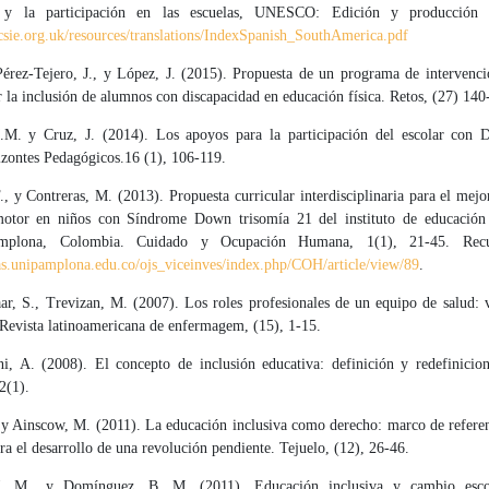
e y la participación en las escuelas, UNESCO: Edición y producción
csie.org.uk/resources/translations/IndexSpanish_SouthAmerica.pdf
Pérez-Tejero, J., y López, J. (2015). Propuesta de un programa de intervenci
ar la inclusión de alumnos con discapacidad en educación física. Retos, (27) 140
.M. y Cruz, J. (2014). Los apoyos para la participación del escolar con D
izontes Pedagógicos.16 (1), 106-119.
., y Contreras, M. (2013). Propuesta curricular interdisciplinaria para el mej
motor en niños con Síndrome Down trisomía 21 del instituto de educación 
amplona, Colombia. Cuidado y Ocupación Humana, 1(1), 21-45. Recu
tas.unipamplona.edu.co/ojs_viceinves/index.php/COH/article/view/89
.
ar, S., Trevizan, M. (2007). Los roles profesionales de un equipo de salud: v
 Revista latinoamericana de enfermagem, (15), 1-15.
i, A. (2008). El concepto de inclusión educativa: definición y redefinicione
2(1).
 y Ainscow, M. (2011). La educación inclusiva como derecho: marco de referen
ra el desarrollo de una revolución pendiente. Tejuelo, (12), 26-46.
J. M., y Domínguez, B. M. (2011). Educación inclusiva y cambio escol