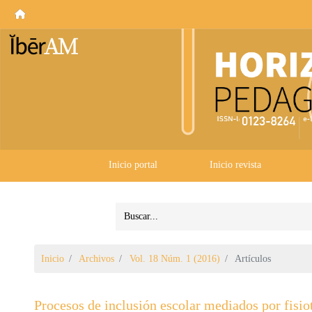
Inicio portal
Inicio revista
Inicio
Archivos
Vol. 18 Núm. 1 (2016)
Artículos
Procesos de inclusión escolar mediados por fisio