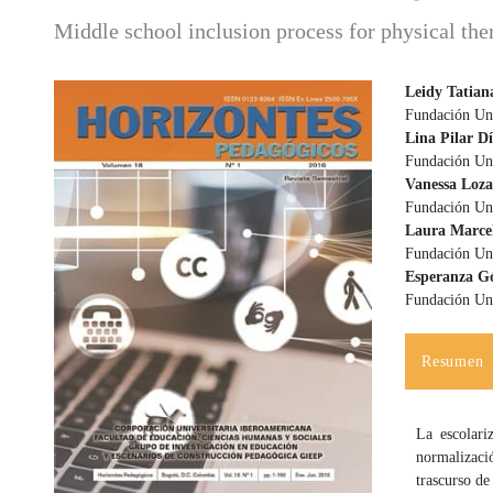
Middle school inclusion process for physical ther
Leidy Tatia
Fundación Uni
Barra lateral del artículo
Contenido
Lina Pilar Dí
Fundación Uni
Vanessa Loz
Fundación Uni
Laura Marcel
Fundación Uni
Esperanza G
Fundación Uni
Resumen
La escolari
normalizaci
trascurso de