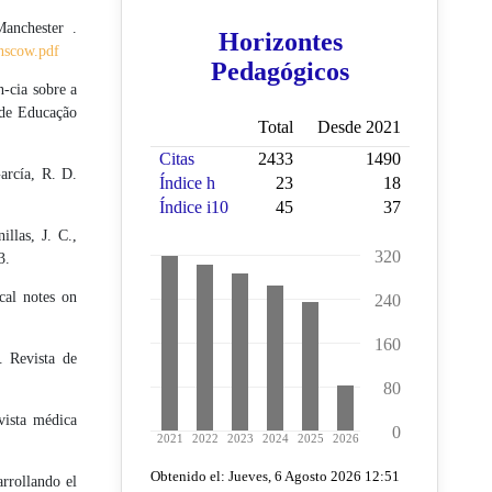
Manchester .
nscow.pdf
-cia sobre a
 de Educação
arcía, R. D.
llas, J. C.,
3.
ical notes on
. Revista de
vista médica
rrollando el