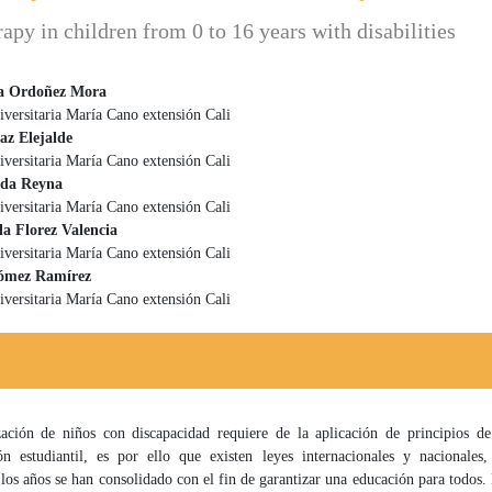
apy in children from 0 to 16 years with disabilities
na Ordoñez Mora
versitaria María Cano extensión Cali
 principal del artículo
az Elejalde
versitaria María Cano extensión Cali
ada Reyna
versitaria María Cano extensión Cali
a Florez Valencia
versitaria María Cano extensión Cali
ómez Ramírez
versitaria María Cano extensión Cali
zación de niños con discapacidad requiere de la aplicación de principios de
ón estudiantil, es por ello que existen leyes internacionales y nacionales
 los años se han consolidado con el fin de garantizar una educación para todos. 