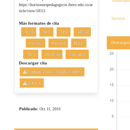
fisioterapi
https://horizontespedagogicos.ibero.edu.co/ar
ticle/view/18111
barreras
Más formatos de cita
ACM
ACS
APA
ABNT
Descargas
Chicago
Harvard
IEEE
MLA
Turabian
Vancouver
Descargar cita
Endnote/Zotero/Mendeley (RIS)
BibTeX
Publicado:
Oct 11, 2016