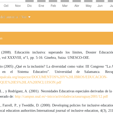
 del autor/a
/ Ver
el artículo
as
(2008). Educación inclusiva: superando los límites, Dossier Educación
s, vol XXXVIII, n°1, pp. 5-16. Ginebra, Suiza: UNESCO-OIE.
io (2005) ¿Qué es la inclusión? La diversidad como valor. III Congreso “La A
d en el Sistema Educativo”. Universidad de Salamanca. Recu
descepalcala.org/inspector/DOCUMENTOS%20Y%20LIBROS/EDUCACION-
/QUE%20ES%20LA%20INCLUISON.pdf
., y Rodríguez, A. (2001). Necesidades Educativas especiales derivadas de la
uperado de:
http://campus.usal.es/~inico/actividades/actasuruguay2001/12.pdf
 Farrell, P., y Tweddle, D. (2000). Developing policies for inclusive educatio
local education authorities.International journal of inclusive education, 4(3), 21