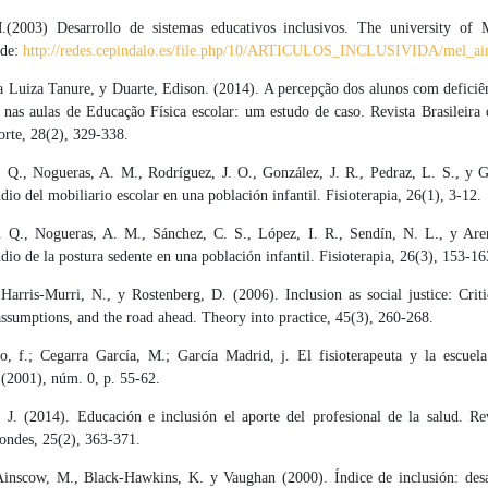
(2003) Desarrollo de sistemas educativos inclusivos. The university of 
 de:
http://redes.cepindalo.es/file.php/10/ARTICULOS_INCLUSIVIDA/mel_ai
a Luiza Tanure, y Duarte, Edison. (2014). A percepção dos alunos com deficiên
o nas aulas de Educação Física escolar: um estudo de caso. Revista Brasileira
orte, 28(2), 329-338.
. Q., Nogueras, A. M., Rodríguez, J. O., González, J. R., Pedraz, L. S., y G
dio del mobiliario escolar en una población infantil. Fisioterapia, 26(1), 3-12.
. Q., Nogueras, A. M., Sánchez, C. S., López, I. R., Sendín, N. L., y Areni
dio de la postura sedente en una población infantil. Fisioterapia, 26(3), 153-16
 Harris-Murri, N., y Rostenberg, D. (2006). Inclusion as social justice: Crit
assumptions, and the road ahead. Theory into practice, 45(3), 260-268.
o, f.; Cegarra García, M.; García Madrid, j. El fisioterapeuta y la escuela
. (2001), núm. 0, p. 55-62.
 J. (2014). Educación e inclusión el aporte del profesional de la salud. Re
Condes, 25(2), 363-371.
Ainscow, M., Black-Hawkins, K. y Vaughan (2000). Índice de inclusión: desa