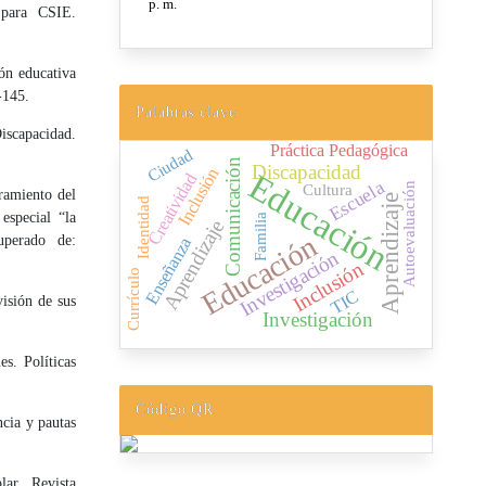
 para CSIE.
ón educativa
-145.
Palabras clave
iscapacidad.
Práctica Pedagógica
Ciudad
Comunicación
Discapacidad
Inclusión
Educación
Creatividad
Escuela
Cultura
Autoevaluación
oramiento del
Aprendizaje
Identidad
especial “la
Familia
Aprendizaje
Educación
perado de:
Enseñanza
Investigación
Inclusión
Currículo
TIC
isión de sus
Investigación
s. Políticas
Código QR
cia y pautas
ar. Revista