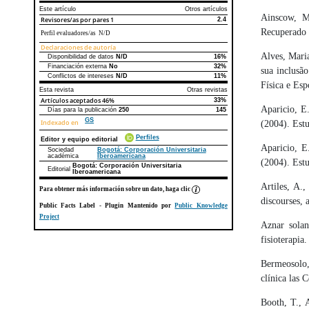
Este artículo
Otros artículos
Ainscow, M.
Revisores/as por pares
1
2.4
Recuperado
Perfil evaluadores/as N/D
Declaraciones de autoría
Alves, Mari
Disponibilidad de datos
N/D
16%
Declaraciones de autoría
Este artículo
Otros artículos
Financiación externa
No
32%
sua inclusã
Conflictos de intereses
N/D
11%
Física e Esp
Esta revista
Otras revistas
Artículos aceptados
46%
33%
Aparicio, E
Días para la publicación
250
145
GS
Indexado en
(2004). Estu
Perfiles
Editor y equipo editorial
Aparicio, E
Sociedad
Bogotá: Corporación Universitaria
académica
Iberoamericana
(2004). Estu
Bogotá: Corporación Universitaria
Editorial
Iberoamericana
Artiles, A.,
Para obtener más información sobre un dato, haga clic
discourses, 
Public Facts Label
- Plugin Mantenido por
Public Knowledge
Project
Aznar solan
fisioterapia
Bermeosolo,
clínica las 
Booth, T., 