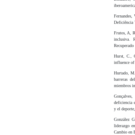
iberoamerica
Fernandes, 
Deficiência 
Frutos, A, R
inclusiva. 
Recuperado
Hurst, C., 
influence of
Hurtado, M.
barreras de
miembros in
Gonçalves,
deficiencia 
y el deporte
González Go
liderazgo e
Cambio en E