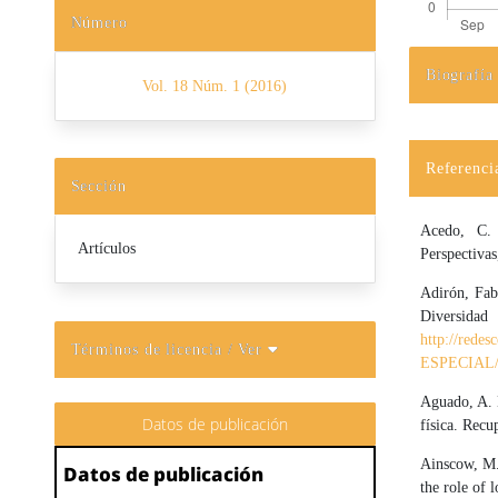
Número
Biografía
Vol. 18 Núm. 1 (2016)
Detalles d
Referenci
Sección
Acedo, C. 
Artículos
Perspectiva
Adirón, Fab
Diversida
http://re
Términos de licencia
/ Ver
ESPECIAL
Aguado, A. L
Datos de publicación
física. Rec
Ainscow, M.,
Datos de publicación
the role of 