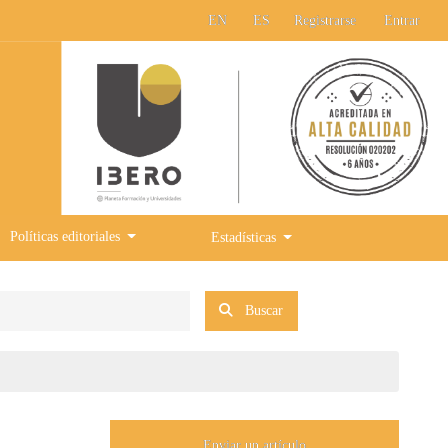
EN
ES
Registrarse
Entrar
Políticas editoriales
Estadísticas
Buscar
Enviar un artículo