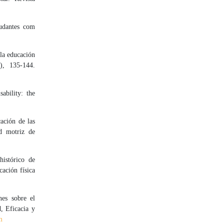
tudantes com
 la educación
1), 135-144.
ability: the
ación de las
ad motriz de
istórico de
cación física
nes sobre el
, Eficacia y
m