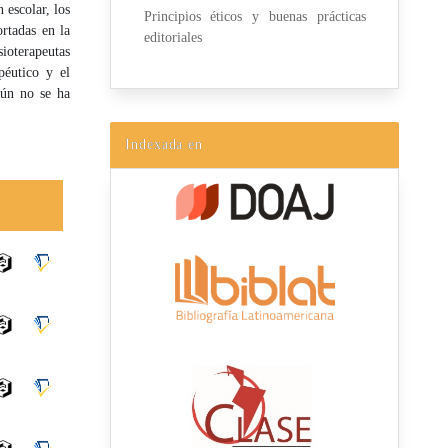
 escolar, los
Principios éticos y buenas prácticas
ortadas en la
editoriales
sioterapeutas
péutico y el
aún no se ha
Indexada en