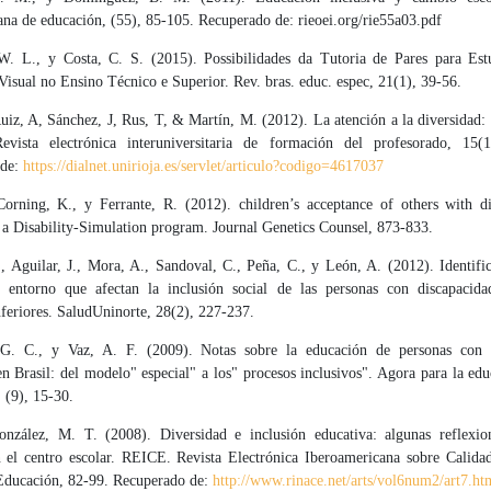
na de educación, (55), 85-105. Recuperado de: rieoei.org/rie55a03.pdf
W. L., y Costa, C. S. (2015). Possibilidades da Tutoria de Pares para Es
Visual no Ensino Técnico e Superior. Rev. bras. educ. espec, 21(1), 39-56.
uiz, A, Sánchez, J, Rus, T, & Martín, M. (2012). La atención a la diversidad:
Revista electrónica interuniversitaria de formación del profesorado, 15(
 de:
https://dialnet.unirioja.es/servlet/articulo?codigo=4617037
Corning, K., y Ferrante, R. (2012). children’s acceptance of others with dis
 a Disability-Simulation program. Journal Genetics Counsel, 873-833.
, Aguilar, J., Mora, A., Sandoval, C., Peña, C., y León, A. (2012). Identific
l entorno que afectan la inclusión social de las personas con discapacid
feriores. SaludUninorte, 28(2), 227-237.
 G. C., y Vaz, A. F. (2009). Notas sobre la educación de personas con h
en Brasil: del modelo" especial" a los" procesos inclusivos". Agora para la edu
, (9), 15-30.
nzález, M. T. (2008). Diversidad e inclusión educativa: algunas reflexio
n el centro escolar. REICE. Revista Electrónica Iberoamericana sobre Calidad
ducación, 82-99. Recuperado de:
http://www.rinace.net/arts/vol6num2/art7.ht