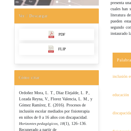
presenta una
cuales han s
literatura d
Ver / Descargar
pueden esta
segundo com
instaurado la
PDF
FLIP
Palabra
inclusión e
Cómo citar
Ordoñez Mora, L. T., Díaz Elejalde, L. P.,
educación
Lozada Reyna, V., Florez Valencia, L. M., y
Gómez Ramírez, E. (2016). Procesos de
inclusión escolar mediados por fisioterapia
discapacid
en niños de 0 a 16 años con discapacidad.
Horizontes pedagógicos
,
18
(1), 126–136.
Recuperado a partir de