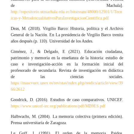
de Machala].
http://repositorio.utmachala.edu.ec/bitstream/48000/12501/1/Tecn
icas-y-MetodoscualitativosParaInvestigacionCientifica.pdf
Deas, M. (2018). Virgilio Barco: Historia, política y el Archivo
General de la Nación. En La presidencia de Virgilio Barco trenita
años después (p. 110). Universidad de los Andes.
Giménez, J., & Delgado, E (2021). Educación ciudadana,
patrimonio y memoria en la enseñanza de la historia: estudio de
caso e investigación-acción en la formación inicial del
profesorado de secundaria. Revista de investigación en didáctica
de las ciencias sociales.
https://mascvuex.unex.es/revistas/index.php/reidics/article/view/39
66/2612
Goodrick, D. (2016). Estudios de caso comparativos. UNICEF.
https://www.unicef-irc.org/publications/pdf/MB9ES.pdf
Halbwachs, M. (2004). La memoria colectiva (primera edición).
Prensa universitaria de Zaragoza.
Le Goff, J. (1991). El orden de la memoria. Paidos.