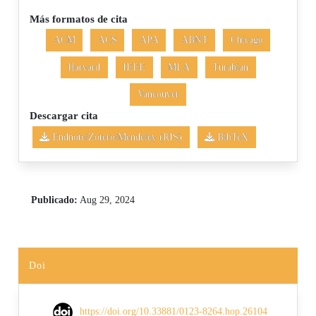
Más formatos de cita
ACM
ACS
APA
ABNT
Chicago
Harvard
IEEE
MLA
Turabian
Vancouver
Descargar cita
Endnote/Zotero/Mendeley (RIS)
BibTeX
Publicado:
Aug 29, 2024
Doi
https://doi.org/10.33881/0123-8264.hop.26104