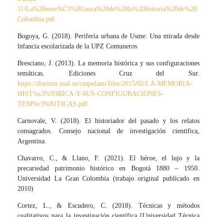
11/La%20ense%C3%B1anza%20de%20la%20historia%20de%20
Colombia.pdf
Bogoya, G. (2018). Periferia urbana de Usme: Una mirada desde
lnfancia escolarizada de la UPZ Comuneros
Bresciano, J. (2013). La memoria histórica y sus configuraciones
temáticas. Ediciones Cruz del Sur.
https://diarium.usal.es/csupelano/files/2015/02/LA-MEMORIA-
HIST%c3%93RICA-Y-SUS-CONFIGURACIONES-
TEM%c3%81TICAS.pdf
Carnovale, V. (2018). El historiador del pasado y los relatos
consagrados. Consejo nacional de investigación cientifica,
Argentina.
Chavarro, C., & Llano, F. (2021). El héroe, el lujo y la
precariedad patrimonio histórico en Bogotá 1880 – 1950.
Universidad La Gran Colombia (trabajo original publicado en
2010)
Cortez, L., & Escudero, C. (2018). Técnicas y métodos
cualitativos para la investigación científica [Universidad Técnica