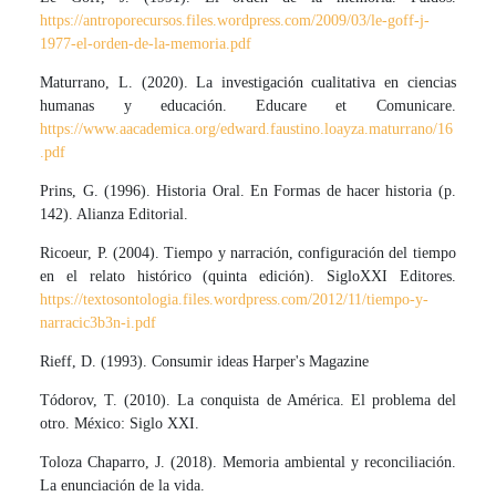
https://antroporecursos.files.wordpress.com/2009/03/le-goff-j-
1977-el-orden-de-la-memoria.pdf
Maturrano, L. (2020). La investigación cualitativa en ciencias
humanas y educación. Educare et Comunicare.
https://www.aacademica.org/edward.faustino.loayza.maturrano/16
.pdf
Prins, G. (1996). Historia Oral. En Formas de hacer historia (p.
142). Alianza Editorial.
Ricoeur, P. (2004). Tiempo y narración, configuración del tiempo
en el relato histórico (quinta edición). SigloXXI Editores.
https://textosontologia.files.wordpress.com/2012/11/tiempo-y-
narracic3b3n-i.pdf
Rieff, D. (1993). Consumir ideas Harper's Magazine
Tódorov, T. (2010). La conquista de América. El problema del
otro. México: Siglo XXI.
Toloza Chaparro, J. (2018). Memoria ambiental y reconciliación.
La enunciación de la vida.