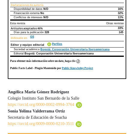
Declaraciones de autoría
Disponibilidad de datos
N/D
16%
Declaraciones de autoría
Este artículo
Otros artículos
Financiación externa
No
32%
Conflictos de intereses
N/D
11%
Esta revista
Otras revistas
Artículos aceptados
46%
33%
Días para la publicación
328
145
GS
Indexado en
Perfiles
Editor y equipo editorial
Sociedad académica
Bogotá: Corporación Universitaria Iberoamericana
Editorial
Bogotá: Corporación Universitaria Iberoamericana
Para obtener más información sobre un dato, haga clic
Public Facts Label
- Plugin Mantenido por
Public Knowledge Project
Angélica María Gómez Rodríguez
Colegio Instituto San Bernardo de la Salle
Contenido principal del artículo
https://orcid.org/0000-0002-0994-3764
Sonia Yolima Valderrama Ortiz
Secretaria de Educación de Soacha
https://orcid.org/0009-0000-0210-3511