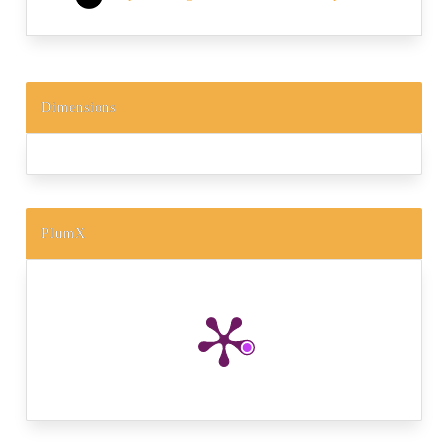
Dimensions
PlumX