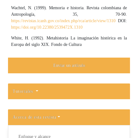
Wachtel, N. (1999). Memoria e historia. Revista colombiana de
Antropología, 35, 70-90.
https://revistas.icanh.gov.co/index.php/rca/article/view/1310
DOI:
https://doi.org/10.22380/2539472X.1310
White, H. (1992). Metahistoria La imaginación histórica en la
Europa del siglo XIX. Fondo de Cultura
Enviar un artículo
Tutoriales
Acerca de esta revista
Enfoque y alcance