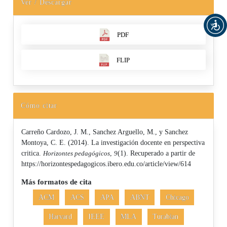
Ver / Descargar
PDF
FLIP
Cómo citar
Carreño Cardozo, J. M., Sanchez Arguello, M., y Sanchez
Montoya, C. E. (2014). La investigación docente en perspectiva
critica.
Horizontes pedagógicos
,
9
(1). Recuperado a partir de
https://horizontespedagogicos.ibero.edu.co/article/view/614
Más formatos de cita
ACM
ACS
APA
ABNT
Chicago
Harvard
IEEE
MLA
Turabian