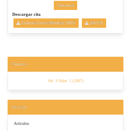
Vancouver
Descargar cita
Endnote/Zotero/Mendeley (RIS)
BibTeX
Número
Vol. 9 Núm. 1 (2007)
Sección
Artículos