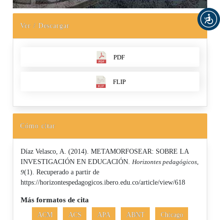
Ver / Descargar
PDF
FLIP
Cómo citar
Díaz Velasco, A. (2014). METAMORFOSEAR: SOBRE LA
INVESTIGACIÓN EN EDUCACIÓN.
Horizontes pedagógicos
,
9
(1). Recuperado a partir de
https://horizontespedagogicos.ibero.edu.co/article/view/618
Más formatos de cita
ACM
ACS
APA
ABNT
Chicago