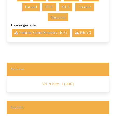
Harvard
IEEE
MLA
Turabian
Vancouver
Descargar cita
Endnote/Zotero/Mendeley (RIS)
BibTeX
Número
Vol. 9 Núm. 1 (2007)
Sección