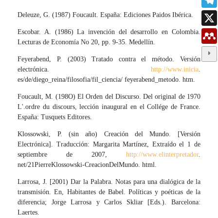
Deleuze, G. (1987) Foucault. España: Ediciones Paidos Ibérica.
Escobar. A. (1986) La invención del desarrollo en Colombia.
Lecturas de Economía No 20, pp. 9-35. Medellín.
Feyerabend, P. (2003) Tratado contra el método. Versión
electrónica.
http://www.inicia
.
es/de/diego_reina/filosofia/fil_ciencia/ feyerabend_metodo. htm.
Foucault, M. (198O) El Orden del Discurso. Del original de 1970
L'.ordre du discours, lección inaugural en el Collége de France.
España: Tusquets Editores.
Klossowski, P. (sin año) Creación del Mundo. [Versión
Electrónica]. Traducción: Mar­garita Martínez, Extraído el 1 de
septiembre de 2007,
http://www.elinterpretador
.
net/21PierreKlossowski-CreacionDelMundo. html.
Larrosa, J. [2001) Dar la Palabra. Notas para una dialógica de la
transmisión. En, Habi­tantes de Babel. Políticas y poéticas de la
diferencia; Jorge Larrosa y Carlos Skliar [Eds.). Barcelona:
Laertes.